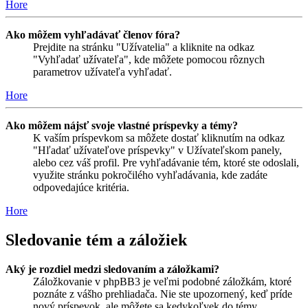
Hore
Ako môžem vyhľadávať členov fóra?
Prejdite na stránku "Užívatelia" a kliknite na odkaz
"Vyhľadať užívateľa", kde môžete pomocou rôznych
parametrov užívateľa vyhľadať.
Hore
Ako môžem nájsť svoje vlastné príspevky a témy?
K vaším príspevkom sa môžete dostať kliknutím na odkaz
"Hľadať užívateľove príspevky" v Užívateľskom panely,
alebo cez váš profil. Pre vyhľadávanie tém, ktoré ste odoslali,
využite stránku pokročilého vyhľadávania, kde zadáte
odpovedajúce kritéria.
Hore
Sledovanie tém a záložiek
Aký je rozdiel medzi sledovaním a záložkami?
Záložkovanie v phpBB3 je veľmi podobné záložkám, ktoré
poznáte z vášho prehliadača. Nie ste upozornený, keď príde
nový príspevok, ale môžete sa kedykoľvek do témy