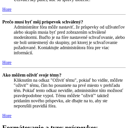
Hore
Prečo musí byť môj príspevok schválený?
Administrátor fóra môže nastaviť, že príspevky od užívateľov
alebo skupín musia byť pred zobrazením schválené
moderátormi. Buďto je na fóre nastavené schvaľovanie, alebo
ste boli umiestnený do skupiny, pri ktorej je schvaľovanie
požadované. Kontaktujte administrátora fóra pre viac
informácií.
Hore
Ako môžem oživiť svoje témy?
Kliknutím na odkaz "Oživiť tému", pokiaľ ho vidíte, môžete
"oživiť" tému, čím ho posuniete na prvé miesto v prehľadu
tém. Pokiaľ tento odkaz nevidíte, administrátor túto možnosť
pravdepodobne vypol. Tému môžete "oživiť" taktiež
pridaním nového príspevku, ale dbajte na to, aby ste
neporušili pravidlá fóra.
Hore
Formátovanie a typy príspevkov