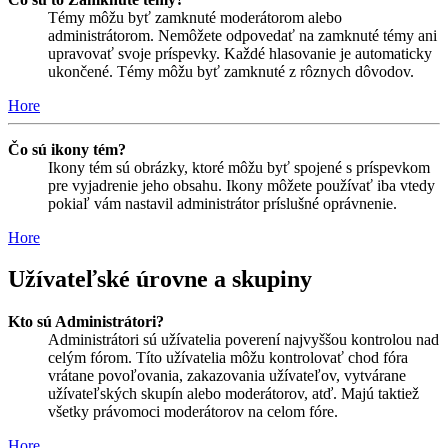
Témy môžu byť zamknuté moderátorom alebo
administrátorom. Nemôžete odpovedať na zamknuté témy ani
upravovať svoje príspevky. Každé hlasovanie je automaticky
ukončené. Témy môžu byť zamknuté z rôznych dôvodov.
Hore
Čo sú ikony tém?
Ikony tém sú obrázky, ktoré môžu byť spojené s príspevkom
pre vyjadrenie jeho obsahu. Ikony môžete používať iba vtedy
pokiaľ vám nastavil administrátor príslušné oprávnenie.
Hore
Užívateľské úrovne a skupiny
Kto sú Administrátori?
Administrátori sú užívatelia poverení najvyššou kontrolou nad
celým fórom. Títo užívatelia môžu kontrolovať chod fóra
vrátane povoľovania, zakazovania užívateľov, vytvárane
užívateľských skupín alebo moderátorov, atď. Majú taktiež
všetky právomoci moderátorov na celom fóre.
Hore