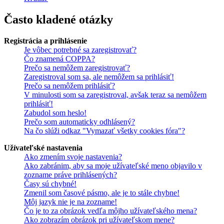
Často kladené otázky
Registrácia a prihlásenie
Je vôbec potrebné sa zaregistrovať?
Čo znamená COPPA?
Prečo sa nemôžem zaregistrovať?
Zaregistroval som sa, ale nemôžem sa prihlásiť!
Prečo sa nemôžem prihlásiť?
V minulosti som sa zaregistroval, avšak teraz sa nemôžem
prihlásiť!
Zabudol som heslo!
Prečo som automaticky odhlásený?
Na čo slúži odkaz "Vymazať všetky cookies fóra"?
Užívateľské nastavenia
Ako zmením svoje nastavenia?
Ako zabránim, aby sa moje užívateľské meno objavilo v
zozname práve prihlásených?
Časy sú chybné!
Zmenil som časové pásmo, ale je to stále chybne!
Môj jazyk nie je na zozname!
Čo je to za obrázok vedľa môjho užívateľského mena?
Ako zobrazím obrázok pri užívateľskom mene?