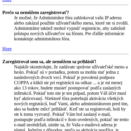
Prečo sa nemôžem zaregistrovať?
Je možné, že Administrátor fóra zablokoval vašu IP adresu
alebo zakázal použitie užívateľského mena, ktoré ste si zvolili.
Administrátor taktiež mohol vypnúť registrácie, aby zabránil
prístupu nových užívateľov na fórum. Pre ďalšie informácie
kontaktuje administrátora fóra.
Hore
Zaregistroval som sa, ale nemôžem sa prihlásiť!
Najskôr skontrolujte, že zadávate správne užívateľské meno a
heslo. Pokiaľ sú v poriadku, potom sa mohla stať jedna z
nasledovných dvoch vecí. Pokiaľ je povolená podpora
COPPA a klikli ste pri registrácii na odkaz ... a je mi menej
ako 13 rokov, budete musieť postupovať podľa zaslaných
inštrukcií. Pokiaľ toto nie je ten prípad, potom Váš účet musí
byť aktivovaný. Niektoré fóra potrebujú aktiváciu všetkých
nových registrácií, buď Vami, alebo administrátorom pred tim,
ako sa budete môcť prihlásiť. Keď ste sa registrovali, boli by
ste k tomu vyzvaný. Pokiaľ Vám bol zaslaný e-mail,
postupujte podľa inštrukcií v ňom uvedených, pokiaľ ste tento
e-mail neobdržali, uistite sa, že Vaša e-mailová adresa je
platná. Jedným z dôvodov, prečo sa aktivácia používa, je