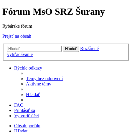
Fórum MsO SRZ Šurany
Rybárske fórum
Prejsť na obsah
Rozšírené
Hľadať
vyhľadávanie
Rýchle odkazy
Temy bez odpovedí
Aktívne témy
Hľadať
FAQ
Prihlásiť sa
Vytvoriť účet
Obsah portálu
Hľadať