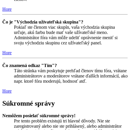
Hore
Čo je "Východzia užívateľská skupina"?
Pokiaľ ste členom viac skupín, vaša východzia skupina
určuje, akú farbu bude mať vaše užívateľské meno.
Administrátor fóra vám môže udeliť oprávnenie meniť si
svoju východziu skupinu cez užívateľský panel.
Hore
Čo znamená odkaz "Tím"?
Táto stránka vám poskytuje prehľad členov tímu fóra, vrátane
administrátorov a moderátorov vrátane ďalších informácií, ako
napr. ktoré fóra moderujú, hodnosť atď.
Hore
Súkromné správy
Nemôžem posielať súkromné správy!
Pre tento problém existujú tri hlavné dôvody. Nie ste
zaregistrovaný alebo nie ste prihlásený, alebo administrátor