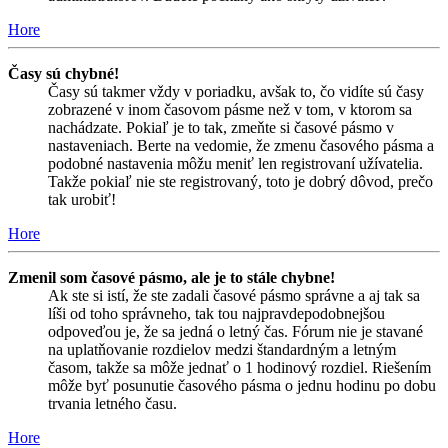
Hore
Časy sú chybné!
Časy sú takmer vždy v poriadku, avšak to, čo vidíte sú časy
zobrazené v inom časovom pásme než v tom, v ktorom sa
nachádzate. Pokiaľ je to tak, zmeňte si časové pásmo v
nastaveniach. Berte na vedomie, že zmenu časového pásma a
podobné nastavenia môžu meniť len registrovaní užívatelia.
Takže pokiaľ nie ste registrovaný, toto je dobrý dôvod, prečo
tak urobiť!
Hore
Zmenil som časové pásmo, ale je to stále chybne!
Ak ste si istí, že ste zadali časové pásmo správne a aj tak sa
líši od toho správneho, tak tou najpravdepodobnejšou
odpoveďou je, že sa jedná o letný čas. Fórum nie je stavané
na uplatňovanie rozdielov medzi štandardným a letným
časom, takže sa môže jednať o 1 hodinový rozdiel. Riešením
môže byť posunutie časového pásma o jednu hodinu po dobu
trvania letného času.
Hore