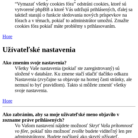
“Vymazať všetky cookies fóra” odstráni cookies, ktoré sú
vytvorené phpBB a ktoré Vás udržujú prihlásených, ďalej sa
taktiež starajú o funkcie sledovania nových príspevkov na
fórach a v témach, pokiaľ to administrátor umožní. Zmažte
cookies fóra pokiaľ máte problémy s prihlasovaním.
Hore
Užívateľské nastavenia
Ako zmením svoje nastavenia?
Všetky Vaše nastavenia (pokiaľ ste zaregistrovaný) sú
uložené v databáze. Ku zmene stačí stlačiť tlačítko odkazu
Nastavenia (zvyčajne sa objavuje na hornej časti stránky, ale
nemusí to byť pravidlom). Takto si môžete zmeniť všetky
svoje nastavenia.
Hore
Ako zabránim, aby sa moje užívateľské meno objavilo v
zozname práve prihlásených?
Vo Vašom nastavení nájdete možnosť
Skryť Vašu prítomnosť
vo fóre
, pokiaľ túto možnosť
zvolíte
budete viditeľný len pre
administrátorov. Budete počítaný ako skrytý užívateľ.