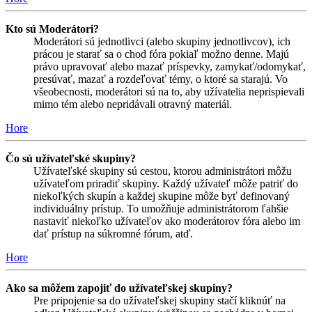
Kto sú Moderátori?
Moderátori sú jednotlivci (alebo skupiny jednotlivcov), ich
prácou je starať sa o chod fóra pokiaľ možno denne. Majú
právo upravovať alebo mazať príspevky, zamykať/odomykať,
presúvať, mazať a rozdeľovať témy, o ktoré sa starajú. Vo
všeobecnosti, moderátori sú na to, aby užívatelia neprispievali
mimo tém alebo nepridávali otravný materiál.
Hore
Čo sú užívateľské skupiny?
Užívateľské skupiny sú cestou, ktorou administrátori môžu
užívateľom priradiť skupiny. Každý užívateľ môže patriť do
niekoľkých skupín a každej skupine môže byť definovaný
individuálny prístup. To umožňuje administrátorom ľahšie
nastaviť niekoľko užívateľov ako moderátorov fóra alebo im
dať prístup na súkromné fórum, atď.
Hore
Ako sa môžem zapojiť do užívateľskej skupiny?
Pre pripojenie sa do užívateľskej skupiny stačí kliknúť na