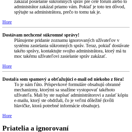
zakázal posielanie súkromných správ pre celé fórum alebo to
administrátor zakázal priamo vám. Pokiaľ je toto ten dôvod,
spýtajte sa administrátora, prečo to tomu tak je.
Hore
Dostávam nechcené súkromné správy!
Plánujeme pridanie zoznamu ignorovaných užívateľov v
systému zasielania súkromných správ. Teraz, pokiaľ dostávate
takéto správy, kontaktujte svojho administrátora, ktorý má tu
moc takému užívateľovi zasielanie správ zakázať.
Hore
Dostal/a som spamový a obťažujúci e-mail od niekoho z fóra!
To je nám ľúto. Príspevkové formuláre obsahujú obranné
mechanizmy, ktorými sa snažíme vystopovať takéhoto
užívateľa. Mali by ste napísať administrátorovi a zaslať kópiu
e-mailu, ktorý ste obdržali, čo je veľmi dôležité (kvôli
hlavičke, ktorá potrebné informácie obsahuje).
Hore
Priatelia a ignorovaní