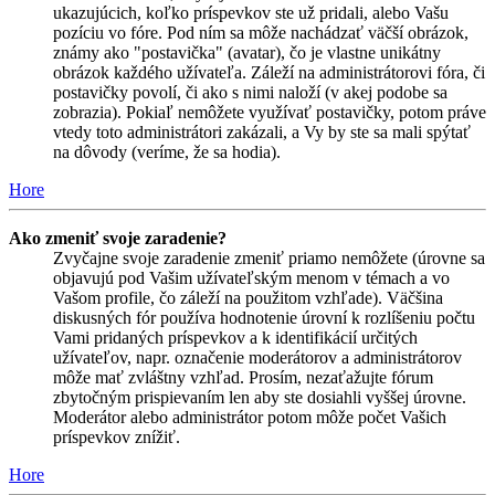
ukazujúcich, koľko príspevkov ste už pridali, alebo Vašu
pozíciu vo fóre. Pod ním sa môže nachádzať väčší obrázok,
známy ako "postavička" (avatar), čo je vlastne unikátny
obrázok každého užívateľa. Záleží na administrátorovi fóra, či
postavičky povolí, či ako s nimi naloží (v akej podobe sa
zobrazia). Pokiaľ nemôžete využívať postavičky, potom práve
vtedy toto administrátori zakázali, a Vy by ste sa mali spýtať
na dôvody (veríme, že sa hodia).
Hore
Ako zmeniť svoje zaradenie?
Zvyčajne svoje zaradenie zmeniť priamo nemôžete (úrovne sa
objavujú pod Vašim užívateľským menom v témach a vo
Vašom profile, čo záleží na použitom vzhľade). Väčšina
diskusných fór používa hodnotenie úrovní k rozlíšeniu počtu
Vami pridaných príspevkov a k identifikácií určitých
užívateľov, napr. označenie moderátorov a administrátorov
môže mať zvláštny vzhľad. Prosím, nezaťažujte fórum
zbytočným prispievaním len aby ste dosiahli vyššej úrovne.
Moderátor alebo administrátor potom môže počet Vašich
príspevkov znížiť.
Hore