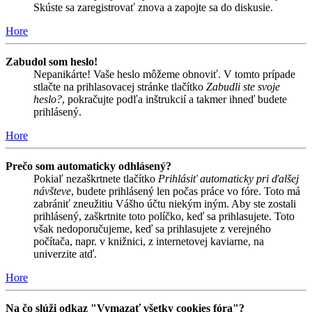
Skúste sa zaregistrovať znova a zapojte sa do diskusie.
Hore
Zabudol som heslo!
Nepanikárte! Vaše heslo môžeme obnoviť. V tomto prípade
stlačte na prihlasovacej stránke tlačítko
Zabudli ste svoje
heslo?
, pokračujte podľa inštrukcií a takmer ihneď budete
prihlásený.
Hore
Prečo som automaticky odhlásený?
Pokiaľ nezaškrtnete tlačítko
Prihlásiť automaticky pri ďalšej
návšteve
, budete prihlásený len počas práce vo fóre. Toto má
zabrániť zneužitiu Vášho účtu niekým iným. Aby ste zostali
prihlásený, zaškrtnite toto políčko, keď sa prihlasujete. Toto
však nedoporučujeme, keď sa prihlasujete z verejného
počítača, napr. v knižnici, z internetovej kaviarne, na
univerzite atď.
Hore
Na čo slúži odkaz "Vymazať všetky cookies fóra"?