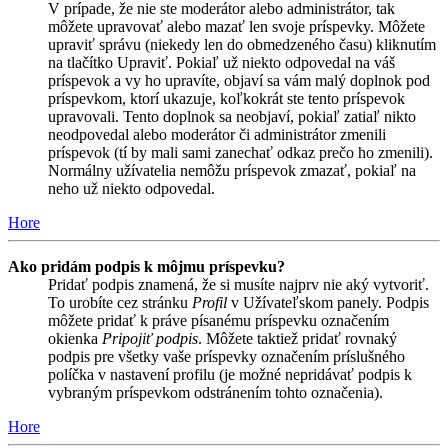
V prípade, že nie ste moderátor alebo administrátor, tak
môžete upravovať alebo mazať len svoje príspevky. Môžete
upraviť správu (niekedy len do obmedzeného času) kliknutím
na tlačítko Upraviť. Pokiaľ už niekto odpovedal na váš
príspevok a vy ho upravíte, objaví sa vám malý doplnok pod
príspevkom, ktorí ukazuje, koľkokrát ste tento príspevok
upravovali. Tento doplnok sa neobjaví, pokiaľ zatiaľ nikto
neodpovedal alebo moderátor či administrátor zmenili
príspevok (tí by mali sami zanechať odkaz prečo ho zmenili).
Normálny užívatelia nemôžu príspevok zmazať, pokiaľ na
neho už niekto odpovedal.
Hore
Ako pridám podpis k môjmu príspevku?
Pridať podpis znamená, že si musíte najprv nie aký vytvoriť.
To urobíte cez stránku
Profil
v Užívateľskom panely. Podpis
môžete pridať k práve písanému príspevku označením
okienka
Pripojiť podpis
. Môžete taktiež pridať rovnaký
podpis pre všetky vaše príspevky označením príslušného
políčka v nastavení profilu (je možné nepridávať podpis k
vybraným príspevkom odstránením tohto označenia).
Hore