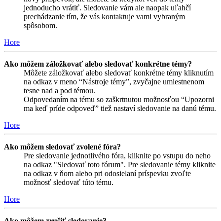
jednoducho vrátiť. Sledovanie vám ale naopak uľahčí
prechádzanie tím, že vás kontaktuje vami vybraným
spôsobom.
Hore
Ako môžem záložkovať alebo sledovať konkrétne témy?
Môžete záložkovať alebo sledovať konkrétne témy kliknutím
na odkaz v meno “Nástroje témy”, zvyčajne umiestnenom
tesne nad a pod témou.
Odpovedaním na tému so zaškrtnutou možnosťou “Upozorni
ma keď príde odpoveď” tiež nastaví sledovanie na danú tému.
Hore
Ako môžem sledovať zvolené fóra?
Pre sledovanie jednotlivého fóra, kliknite po vstupu do neho
na odkaz "Sledovať toto fórum". Pre sledovanie témy kliknite
na odkaz v ňom alebo pri odosielaní príspevku zvoľte
možnosť sledovať túto tému.
Hore
Ako môžem zrušiť sledovanie?