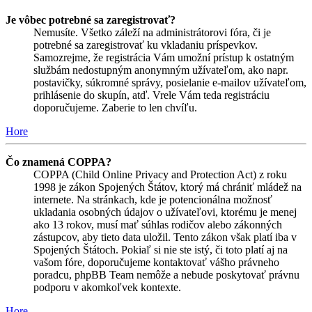
Je vôbec potrebné sa zaregistrovať?
Nemusíte. Všetko záleží na administrátorovi fóra, či je
potrebné sa zaregistrovať ku vkladaniu príspevkov.
Samozrejme, že registrácia Vám umožní prístup k ostatným
službám nedostupným anonymným užívateľom, ako napr.
postavičky, súkromné správy, posielanie e-mailov užívateľom,
prihlásenie do skupín, atď. Vrele Vám teda registráciu
doporučujeme. Zaberie to len chvíľu.
Hore
Čo znamená COPPA?
COPPA (Child Online Privacy and Protection Act) z roku
1998 je zákon Spojených Štátov, ktorý má chrániť mládež na
internete. Na stránkach, kde je potencionálna možnosť
ukladania osobných údajov o užívateľovi, ktorému je menej
ako 13 rokov, musí mať súhlas rodičov alebo zákonných
zástupcov, aby tieto data uložil. Tento zákon však platí iba v
Spojených Štátoch. Pokiaľ si nie ste istý, či toto platí aj na
vašom fóre, doporučujeme kontaktovať vášho právneho
poradcu, phpBB Team nemôže a nebude poskytovať právnu
podporu v akomkoľvek kontexte.
Hore