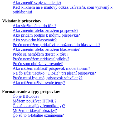
Ako zmeniť svoje zaradenie?
Keď kliknem na e-mailový odkaz užívateľa, som vyzvaný k
prihláseniu!
Vkladanie príspevkov
Ako vložím tému do fóra?
Ako zmením alebo zmažem príspevok?
Ako pridám podpis k môjmu príspevku?
Ako vytvorím hlasovanie?
Prečo nemôžem pridať viac možností do hlasovania?
Ako zmením alebo zmažem hlasovanie?
Prečo sa nemôžem dostať k fóru?
Prečo nemôžem pridávať prílohy?
Prečo som obdržal varovanie?
Ako môžem nahlásiť príspevok moderátorom?
Na čo slúži tlačítko "Uložiť" pri písaní príspevku?
Prečo musí byť môj príspevok schválený?
Ako môžem oživiť svoje témy?
Formátovanie a typy príspevkov
Čo je BBCode?
Môžem používať HTML?
Čo sú to smajlíky (emotikony)?
Môžem pridávať obrázky?
Čo sú to Globálne oznámenia?