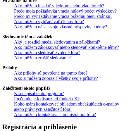
Hľadanie na fóre
Ako môžem hľadať v jednom alebo viac fórach?
Prečo moja požiadavka vracia nulový počet výsledkov?
Prečo mi vyhľadávanie vracia prázdnu bielu stránku?
Ako môžem vyhľadávať členov fóra?
Ako môžem nájsť svoje vlastné príspevky a témy?
Sledovanie tém a záložiek
Aký je rozdiel medzi sledovaním a záložkami?
Ako môžem záložkovať alebo sledovať konkrétne témy?
Ako môžem sledovať zvolené fóra?
Ako môžem zrušiť sledovanie?
Prílohy
Aké prílohy sú povolené na tomto fóre?
Ako si môžem zobraziť všetky svoje prílohy?
Záležitosti okolo phpBB
Kto napísal tento program?
Prečo nie je k dispozícii funkcia X?
Koho mám kontaktovať ohľadom obťažujúcich e-mailov
alebo právnych záležitostí fóra?
Ako môžem kontaktovať aministrátora fóra?
Registrácia a prihlásenie