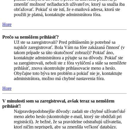
zmenšiť možnosť nežiaducich užívateľov, ktorý sa snažia iba
obťažovať. Pokiaľ si ste istí, že e-mailová adresa, ktorú ste
použili je platná, kontaktujte administrátora fóra.
Hore
Prečo sa nemôžem prihlásiť?
Už ste sa zaregistrovali? Pred prihlásením je potrebné sa
najskôr zaregistrovať. Bola Vám na fóre zakázaná činnosť (v
takom prípade sa táto skutočnosť zobrazí)? Pokiaľ áno,
kontaktujte administrátora a pýtajte sa na dôvody. Pokiaľ ste
sa zaregistrovali, neboli ste z fóra vylúčení a stále sa nemôžete
prihlásiť, znova skontrolujte prihlasovacie meno a heslo.
Obyčajne toto býva ten problém a pokiaľ nie je, kontaktujte
administrátora, možno má chybné nastavenia fóra.
Hore
V minulosti som sa zaregistroval, avšak teraz sa nemôžem
prihlásiť!
Najpravdepodobnejšie dôvody: zadali ste chybné užívateľské
meno alebo heslo (skontrolujte e-mail, ktorý ste obdržali pri
registrácií). Je bežné, že sa pravidelne odstraňujú užívatelia,
ktorí ničím neprispeli, aby sa zmenšila veľkosť databázy.