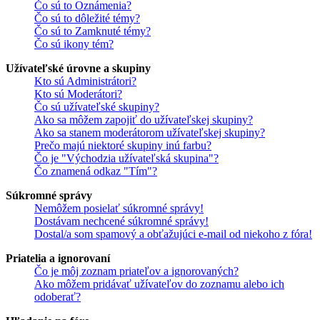
Čo sú to Oznámenia?
Čo sú to dôležité témy?
Čo sú to Zamknuté témy?
Čo sú ikony tém?
Užívateľské úrovne a skupiny
Kto sú Administrátori?
Kto sú Moderátori?
Čo sú užívateľské skupiny?
Ako sa môžem zapojiť do užívateľskej skupiny?
Ako sa stanem moderátorom užívateľskej skupiny?
Prečo majú niektoré skupiny inú farbu?
Čo je "Východzia užívateľská skupina"?
Čo znamená odkaz "Tím"?
Súkromné správy
Nemôžem posielať súkromné správy!
Dostávam nechcené súkromné správy!
Dostal/a som spamový a obťažujúci e-mail od niekoho z fóra!
Priatelia a ignorovaní
Čo je môj zoznam priateľov a ignorovaných?
Ako môžem pridávať užívateľov do zoznamu alebo ich
odoberať?