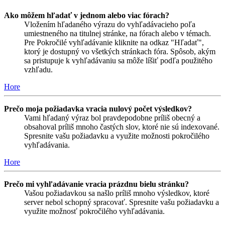
Ako môžem hľadať v jednom alebo viac fórach?
Vložením hľadaného výrazu do vyhľadávacieho poľa
umiestneného na titulnej stránke, na fórach alebo v témach.
Pre Pokročilé vyhľadávanie kliknite na odkaz "Hľadať",
ktorý je dostupný vo všetkých stránkach fóra. Spôsob, akým
sa pristupuje k vyhľadávaniu sa môže líšiť podľa použitého
vzhľadu.
Hore
Prečo moja požiadavka vracia nulový počet výsledkov?
Vami hľadaný výraz bol pravdepodobne príliš obecný a
obsahoval príliš mnoho častých slov, ktoré nie sú indexované.
Spresnite vašu požiadavku a využite možnosti pokročilého
vyhľadávania.
Hore
Prečo mi vyhľadávanie vracia prázdnu bielu stránku?
Vašou požiadavkou sa našlo príliš mnoho výsledkov, ktoré
server nebol schopný spracovať. Spresnite vašu požiadavku a
využite možnosť pokročilého vyhľadávania.