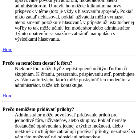
upravované pôvodným autorom, moderátorom alebo
administrátorom. Upraviť ho môžete kliknutím na prvý
príspevok v téme (toto je vždy s hlasovaním spojené). Pokiaľ
nikto zatiaľ nehlasoval, pokiaľ užívatelia môžu vymazať
alebo zmeniť položku v hlasovaní, v prípade už uskutočnenej
voľby to tak môže učiniť len moderátor alebo administrátor.
Týmto opatrením sa snažíme zabrániť manipulácii s
výsledkami hlasovania.
Hore
Prečo sa nemôžem dostať k fóru?
Niektoré fóra môžu byť zneprístupnené určitým ľuďom či
skupinám. K čítaniu, prezeraniu, prispievaniu atď. potrebujete
zvláštnu autorizáciu, ktorú môže poskytnúť len moderátor a
administrátor, takže ich kontaktujte.
Hore
Prečo nemôžem pridávať prílohy?
Administrátor môže povoľovať pridávanie príloh pre
jednotlivé fóra, užívateľov, alebo skupiny. Pokiaľ nemáte
dostatočné oprávnenia z jednej z týchto možností, alebo
niektoré z nich úplne zabraňujú pridávať prílohy, nezobrazí sa
vám táto možnosť pri odosielaní príspevkov.