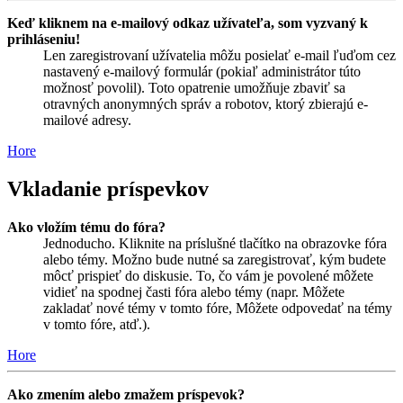
Keď kliknem na e-mailový odkaz užívateľa, som vyzvaný k
prihláseniu!
Len zaregistrovaní užívatelia môžu posielať e-mail ľuďom cez
nastavený e-mailový formulár (pokiaľ administrátor túto
možnosť povolil). Toto opatrenie umožňuje zbaviť sa
otravných anonymných správ a robotov, ktorý zbierajú e-
mailové adresy.
Hore
Vkladanie príspevkov
Ako vložím tému do fóra?
Jednoducho. Kliknite na príslušné tlačítko na obrazovke fóra
alebo témy. Možno bude nutné sa zaregistrovať, kým budete
môcť prispieť do diskusie. To, čo vám je povolené môžete
vidieť na spodnej časti fóra alebo témy (napr. Môžete
zakladať nové témy v tomto fóre, Môžete odpovedať na témy
v tomto fóre, atď.).
Hore
Ako zmením alebo zmažem príspevok?