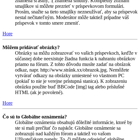
znamená šťastný, :( znamená smutný. Kompletný zoznam
smajlíkov si môžete prezrieť v príspevkovom formulári.
Prosím, snažte sa tieto smajlíky nezneužívať, aby sa príspevok
nestal nečitateľným. Moderátor môže taktiež prípadne váš
príspevok v tomto smere zmeniť.
Hore
Môžem pridávať obrázky?
Obrázky sa môžu zobrazovať vo vašich príspevkoch, keďže v
súčasnej dobe neexistuje žiadna funkcia k nahraniu obrázkov
priamo na fórum. Z tohto dôvodu musíte zadať na obrázok
odkaz, napr. http://www.stránk.xx/obrazok.jpg. Nemôžete
vytvárať odkazy na obrázky umiestené vo vlastnom PC
(pokiaľ to nie je verejne prístupná stanica). K zobrazeniu
obrázku použite buď BBCode [img] tag alebo príslušné
HTML (ak je povolené).
Hore
Čo sú to Globálne oznámenia?
Globálne oznámenia obsahujú dôležité informácie, ktoré by
ste si mali prečítať čo najskôr. Globálne oznámenie sa
zobrazujú nad každým fórom a taktiež vo vašom
Užívateľskom panely. To, či môžete odosielať globálne