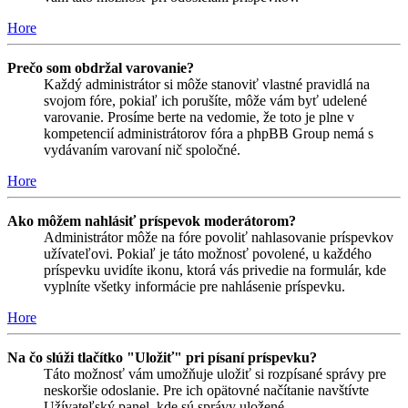
Hore
Prečo som obdržal varovanie?
Každý administrátor si môže stanoviť vlastné pravidlá na
svojom fóre, pokiaľ ich porušíte, môže vám byť udelené
varovanie. Prosíme berte na vedomie, že toto je plne v
kompetencií administrátorov fóra a phpBB Group nemá s
vydávaním varovaní nič spoločné.
Hore
Ako môžem nahlásiť príspevok moderátorom?
Administrátor môže na fóre povoliť nahlasovanie príspevkov
užívateľovi. Pokiaľ je táto možnosť povolené, u každého
príspevku uvidíte ikonu, ktorá vás privedie na formulár, kde
vyplníte všetky informácie pre nahlásenie príspevku.
Hore
Na čo slúži tlačítko "Uložiť" pri písaní príspevku?
Táto možnosť vám umožňuje uložiť si rozpísané správy pre
neskoršie odoslanie. Pre ich opätovné načítanie navštívte
Užívateľský panel, kde sú správy uložené.