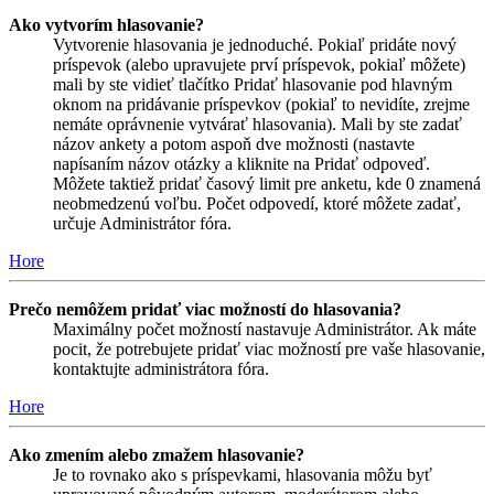
Ako vytvorím hlasovanie?
Vytvorenie hlasovania je jednoduché. Pokiaľ pridáte nový
príspevok (alebo upravujete prví príspevok, pokiaľ môžete)
mali by ste vidieť tlačítko Pridať hlasovanie pod hlavným
oknom na pridávanie príspevkov (pokiaľ to nevidíte, zrejme
nemáte oprávnenie vytvárať hlasovania). Mali by ste zadať
názov ankety a potom aspoň dve možnosti (nastavte
napísaním názov otázky a kliknite na Pridať odpoveď.
Môžete taktiež pridať časový limit pre anketu, kde 0 znamená
neobmedzenú voľbu. Počet odpovedí, ktoré môžete zadať,
určuje Administrátor fóra.
Hore
Prečo nemôžem pridať viac možností do hlasovania?
Maximálny počet možností nastavuje Administrátor. Ak máte
pocit, že potrebujete pridať viac možností pre vaše hlasovanie,
kontaktujte administrátora fóra.
Hore
Ako zmením alebo zmažem hlasovanie?
Je to rovnako ako s príspevkami, hlasovania môžu byť