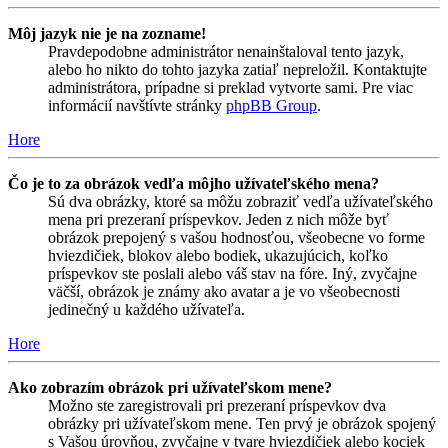
Môj jazyk nie je na zozname!
Pravdepodobne administrátor nenainštaloval tento jazyk,
alebo ho nikto do tohto jazyka zatiaľ nepreložil. Kontaktujte
administrátora, prípadne si preklad vytvorte sami. Pre viac
informácií navštívte stránky
phpBB Group
.
Hore
Čo je to za obrázok vedľa môjho užívateľského mena?
Sú dva obrázky, ktoré sa môžu zobraziť vedľa užívateľského
mena pri prezeraní príspevkov. Jeden z nich môže byť
obrázok prepojený s vašou hodnosťou, všeobecne vo forme
hviezdičiek, blokov alebo bodiek, ukazujúcich, koľko
príspevkov ste poslali alebo váš stav na fóre. Iný, zvyčajne
väčší, obrázok je známy ako avatar a je vo všeobecnosti
jedinečný u každého užívateľa.
Hore
Ako zobrazím obrázok pri užívateľskom mene?
Možno ste zaregistrovali pri prezeraní príspevkov dva
obrázky pri užívateľskom mene. Ten prvý je obrázok spojený
s Vašou úrovňou, zvyčajne v tvare hviezdičiek alebo kociek