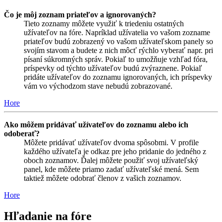
Čo je môj zoznam priateľov a ignorovaných?
Tieto zoznamy môžete využiť k triedeniu ostatných
užívateľov na fóre. Napríklad užívatelia vo vašom zozname
priateľov budú zobrazený vo vašom užívateľskom panely so
svojím stavom a budete z nich môcť rýchlo vyberať napr. pri
písaní súkromných správ. Pokiaľ to umožňuje vzhľad fóra,
príspevky od týchto užívateľov budú zvýraznene. Pokiaľ
pridáte užívateľov do zoznamu ignorovaných, ich príspevky
vám vo východzom stave nebudú zobrazované.
Hore
Ako môžem pridávať užívateľov do zoznamu alebo ich
odoberať?
Môžete pridávať užívateľov dvoma spôsobmi. V profile
každého užívateľa je odkaz pre jeho pridanie do jedného z
oboch zoznamov. Ďalej môžete použiť svoj užívateľský
panel, kde môžete priamo zadať užívateľské mená. Sem
taktiež môžete odobrať členov z vašich zoznamov.
Hore
Hľadanie na fóre