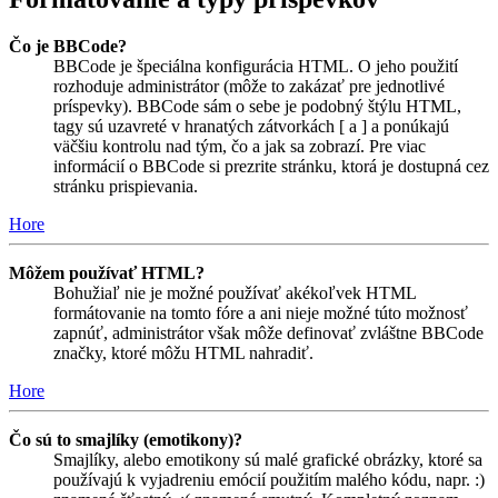
Čo je BBCode?
BBCode je špeciálna konfigurácia HTML. O jeho použití
rozhoduje administrátor (môže to zakázať pre jednotlivé
príspevky). BBCode sám o sebe je podobný štýlu HTML,
tagy sú uzavreté v hranatých zátvorkách [ a ] a ponúkajú
väčšiu kontrolu nad tým, čo a jak sa zobrazí. Pre viac
informácií o BBCode si prezrite stránku, ktorá je dostupná cez
stránku prispievania.
Hore
Môžem používať HTML?
Bohužiaľ nie je možné používať akékoľvek HTML
formátovanie na tomto fóre a ani nieje možné túto možnosť
zapnúť, administrátor však môže definovať zvláštne BBCode
značky, ktoré môžu HTML nahradiť.
Hore
Čo sú to smajlíky (emotikony)?
Smajlíky, alebo emotikony sú malé grafické obrázky, ktoré sa
používajú k vyjadreniu emócií použitím malého kódu, napr. :)