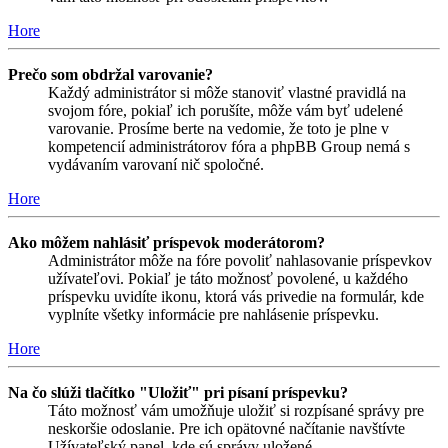
Hore
Prečo som obdržal varovanie?
Každý administrátor si môže stanoviť vlastné pravidlá na
svojom fóre, pokiaľ ich porušíte, môže vám byť udelené
varovanie. Prosíme berte na vedomie, že toto je plne v
kompetencií administrátorov fóra a phpBB Group nemá s
vydávaním varovaní nič spoločné.
Hore
Ako môžem nahlásiť príspevok moderátorom?
Administrátor môže na fóre povoliť nahlasovanie príspevkov
užívateľovi. Pokiaľ je táto možnosť povolené, u každého
príspevku uvidíte ikonu, ktorá vás privedie na formulár, kde
vyplníte všetky informácie pre nahlásenie príspevku.
Hore
Na čo slúži tlačítko "Uložiť" pri písaní príspevku?
Táto možnosť vám umožňuje uložiť si rozpísané správy pre
neskoršie odoslanie. Pre ich opätovné načítanie navštívte
Užívateľský panel, kde sú správy uložené.