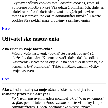
“Vymazať všetky cookies fóra” odstráni cookies, ktoré sú
vytvorené phpBB a ktoré Vás udržujú prihlásených, ďalej sa
taktiež starajú o funkcie sledovania nových príspevkov na
fórach a v témach, pokiaľ to administrátor umožní. Zmažte
cookies fóra pokiaľ máte problémy s prihlasovaním.
Hore
Užívateľské nastavenia
Ako zmením svoje nastavenia?
Všetky Vaše nastavenia (pokiaľ ste zaregistrovaný) sú
uložené v databáze. Ku zmene stačí stlačiť tlačítko odkazu
Nastavenia (zvyčajne sa objavuje na hornej časti stránky, ale
nemusí to byť pravidlom). Takto si môžete zmeniť všetky
svoje nastavenia.
Hore
Ako zabránim, aby sa moje užívateľské meno objavilo v
zozname práve prihlásených?
Vo Vašom nastavení nájdete možnosť
Skryť Vašu prítomnosť
vo fóre
, pokiaľ túto možnosť
zvolíte
budete viditeľný len pre
administrátorov. Budete počítaný ako skrytý užívateľ.