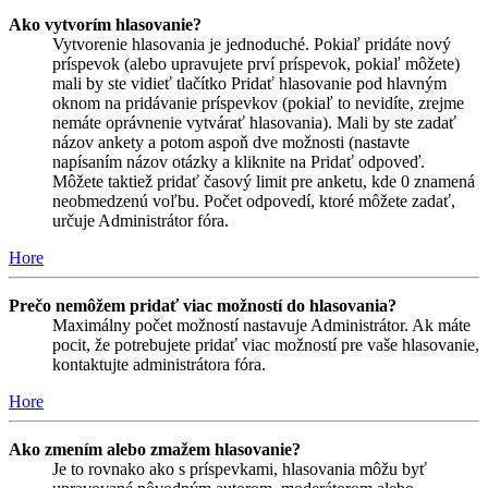
Ako vytvorím hlasovanie?
Vytvorenie hlasovania je jednoduché. Pokiaľ pridáte nový
príspevok (alebo upravujete prví príspevok, pokiaľ môžete)
mali by ste vidieť tlačítko Pridať hlasovanie pod hlavným
oknom na pridávanie príspevkov (pokiaľ to nevidíte, zrejme
nemáte oprávnenie vytvárať hlasovania). Mali by ste zadať
názov ankety a potom aspoň dve možnosti (nastavte
napísaním názov otázky a kliknite na Pridať odpoveď.
Môžete taktiež pridať časový limit pre anketu, kde 0 znamená
neobmedzenú voľbu. Počet odpovedí, ktoré môžete zadať,
určuje Administrátor fóra.
Hore
Prečo nemôžem pridať viac možností do hlasovania?
Maximálny počet možností nastavuje Administrátor. Ak máte
pocit, že potrebujete pridať viac možností pre vaše hlasovanie,
kontaktujte administrátora fóra.
Hore
Ako zmením alebo zmažem hlasovanie?
Je to rovnako ako s príspevkami, hlasovania môžu byť