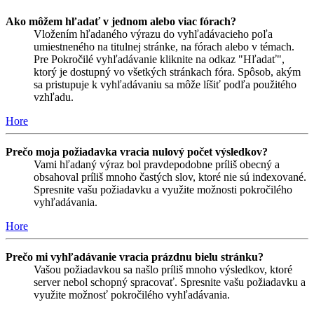
Ako môžem hľadať v jednom alebo viac fórach?
Vložením hľadaného výrazu do vyhľadávacieho poľa
umiestneného na titulnej stránke, na fórach alebo v témach.
Pre Pokročilé vyhľadávanie kliknite na odkaz "Hľadať",
ktorý je dostupný vo všetkých stránkach fóra. Spôsob, akým
sa pristupuje k vyhľadávaniu sa môže líšiť podľa použitého
vzhľadu.
Hore
Prečo moja požiadavka vracia nulový počet výsledkov?
Vami hľadaný výraz bol pravdepodobne príliš obecný a
obsahoval príliš mnoho častých slov, ktoré nie sú indexované.
Spresnite vašu požiadavku a využite možnosti pokročilého
vyhľadávania.
Hore
Prečo mi vyhľadávanie vracia prázdnu bielu stránku?
Vašou požiadavkou sa našlo príliš mnoho výsledkov, ktoré
server nebol schopný spracovať. Spresnite vašu požiadavku a
využite možnosť pokročilého vyhľadávania.