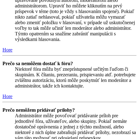
upravované pôvodným autorom, moderátorom alebo
administrátorom. Upraviť ho môžete kliknutím na prvý
príspevok v téme (toto je vždy s hlasovaním spojené). Pokiaľ
nikto zatiaľ nehlasoval, pokiaľ užívatelia môžu vymazať
alebo zmeniť položku v hlasovaní, v prípade už uskutočnenej
voľby to tak môže učiniť len moderátor alebo administrátor.
Týmto opatrením sa snažíme zabrániť manipulácii s
výsledkami hlasovania.
Hore
Prečo sa nemôžem dostať k fóru?
Niektoré fóra môžu byť zneprístupnené určitým ľuďom či
skupinám. K čítaniu, prezeraniu, prispievaniu atď. potrebujete
zvláštnu autorizáciu, ktorú môže poskytnúť len moderátor a
administrátor, takže ich kontaktujte.
Hore
Prečo nemôžem pridávať prílohy?
Administrátor môže povoľovať pridávanie príloh pre
jednotlivé fóra, užívateľov, alebo skupiny. Pokiaľ nemáte
dostatočné oprávnenia z jednej z týchto možností, alebo
niektoré z nich úplne zabraňujú pridávať prílohy, nezobrazí sa
vám táto možnosť pri odosielaní príspevkov.