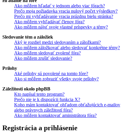
Hľadanie na fóre
Ako môžem hľadať v jednom alebo viac fórach?
Prečo moja požiadavka vracia nulový počet výsledkov?
Prečo mi vyhľadávanie vracia prázdnu bielu stránku?
Ako môžem vyhľadávať členov fóra?
Ako môžem nájsť svoje vlastné príspevky a témy?
Sledovanie tém a záložiek
Aký je rozdiel medzi sledovaním a záložkami?
Ako môžem záložkovať alebo sledovať konkrétne témy?
Ako môžem sledovať zvolené fóra?
Ako môžem zrušiť sledovanie?
Prílohy
Aké prílohy sú povolené na tomto fóre?
Ako si môžem zobraziť všetky svoje prílohy?
Záležitosti okolo phpBB
Kto napísal tento program?
Prečo nie je k dispozícii funkcia X?
Koho mám kontaktovať ohľadom obťažujúcich e-mailov
alebo právnych záležitostí fóra?
Ako môžem kontaktovať aministrátora fóra?
Registrácia a prihlásenie