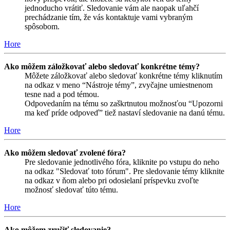
jednoducho vrátiť. Sledovanie vám ale naopak uľahčí
prechádzanie tím, že vás kontaktuje vami vybraným
spôsobom.
Hore
Ako môžem záložkovať alebo sledovať konkrétne témy?
Môžete záložkovať alebo sledovať konkrétne témy kliknutím
na odkaz v meno “Nástroje témy”, zvyčajne umiestnenom
tesne nad a pod témou.
Odpovedaním na tému so zaškrtnutou možnosťou “Upozorni
ma keď príde odpoveď” tiež nastaví sledovanie na danú tému.
Hore
Ako môžem sledovať zvolené fóra?
Pre sledovanie jednotlivého fóra, kliknite po vstupu do neho
na odkaz "Sledovať toto fórum". Pre sledovanie témy kliknite
na odkaz v ňom alebo pri odosielaní príspevku zvoľte
možnosť sledovať túto tému.
Hore
Ako môžem zrušiť sledovanie?