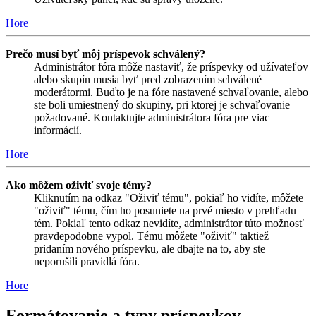
Hore
Prečo musí byť môj príspevok schválený?
Administrátor fóra môže nastaviť, že príspevky od užívateľov
alebo skupín musia byť pred zobrazením schválené
moderátormi. Buďto je na fóre nastavené schvaľovanie, alebo
ste boli umiestnený do skupiny, pri ktorej je schvaľovanie
požadované. Kontaktujte administrátora fóra pre viac
informácií.
Hore
Ako môžem oživiť svoje témy?
Kliknutím na odkaz "Oživiť tému", pokiaľ ho vidíte, môžete
"oživiť" tému, čím ho posuniete na prvé miesto v prehľadu
tém. Pokiaľ tento odkaz nevidíte, administrátor túto možnosť
pravdepodobne vypol. Tému môžete "oživiť" taktiež
pridaním nového príspevku, ale dbajte na to, aby ste
neporušili pravidlá fóra.
Hore
Formátovanie a typy príspevkov