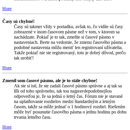
Hore
Časy sú chybné!
Časy sú takmer vždy v poriadku, avšak to, čo vidíte sú časy
zobrazené v inom časovom pásme než v tom, v ktorom sa
nachádzate. Pokiaľ je to tak, zmeňte si časové pásmo v
nastaveniach. Berte na vedomie, že zmenu časového pásma a
podobné nastavenia môžu meniť len registrovaní užívatelia.
Takže pokiaľ nie ste registrovaný, toto je dobrý dôvod, prečo
tak urobiť!
Hore
Zmenil som časové pásmo, ale je to stále chybne!
Ak ste si istí, že ste zadali časové pásmo správne a aj tak sa
líši od toho správneho, tak tou najpravdepodobnejšou
odpoveďou je, že sa jedná o letný čas. Fórum nie je stavané
na uplatňovanie rozdielov medzi štandardným a letným
časom, takže sa môže jednať o 1 hodinový rozdiel. Riešením
môže byť posunutie časového pásma o jednu hodinu po dobu
trvania letného času.
Hore