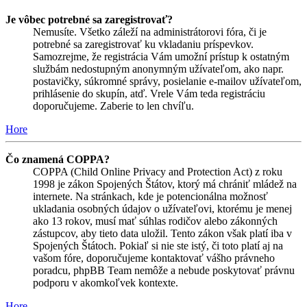
Je vôbec potrebné sa zaregistrovať?
Nemusíte. Všetko záleží na administrátorovi fóra, či je
potrebné sa zaregistrovať ku vkladaniu príspevkov.
Samozrejme, že registrácia Vám umožní prístup k ostatným
službám nedostupným anonymným užívateľom, ako napr.
postavičky, súkromné správy, posielanie e-mailov užívateľom,
prihlásenie do skupín, atď. Vrele Vám teda registráciu
doporučujeme. Zaberie to len chvíľu.
Hore
Čo znamená COPPA?
COPPA (Child Online Privacy and Protection Act) z roku
1998 je zákon Spojených Štátov, ktorý má chrániť mládež na
internete. Na stránkach, kde je potencionálna možnosť
ukladania osobných údajov o užívateľovi, ktorému je menej
ako 13 rokov, musí mať súhlas rodičov alebo zákonných
zástupcov, aby tieto data uložil. Tento zákon však platí iba v
Spojených Štátoch. Pokiaľ si nie ste istý, či toto platí aj na
vašom fóre, doporučujeme kontaktovať vášho právneho
poradcu, phpBB Team nemôže a nebude poskytovať právnu
podporu v akomkoľvek kontexte.
Hore