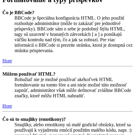
Čo je BBCode?
BBCode je špeciálna konfigurácia HTML. O jeho použití
rozhoduje administrátor (môže to zakázať pre jednotlivé
príspevky). BBCode sám o sebe je podobný štýlu HTML,
tagy sú uzavreté v hranatých zátvorkách [ a ] a ponúkajú
väčšiu kontrolu nad tým, čo a jak sa zobrazí. Pre viac
informácií o BBCode si prezrite stránku, ktorá je dostupná cez
stránku prispievania.
Hore
Môžem používať HTML?
Bohužiaľ nie je možné používať akékoľvek HTML
formátovanie na tomto fóre a ani nieje možné túto možnosť
zapnúť, administrátor však môže definovať zvláštne BBCode
značky, ktoré môžu HTML nahradiť.
Hore
Čo sú to smajlíky (emotikony)?
Smajlíky, alebo emotikony sú malé grafické obrázky, ktoré sa
používajú k vyjadreniu emócií použitím malého kódu, napr. :)