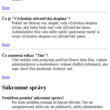
Hore
Čo je "Východzia užívateľská skupina"?
Pokiaľ ste členom viac skupín, vaša východzia skupina
určuje, akú farbu bude mať vaše užívateľské meno.
Administrátor fóra vám môže udeliť oprávnenie meniť si
svoju východziu skupinu cez užívateľský panel.
Hore
Čo znamená odkaz "Tím"?
Táto stránka vám poskytuje prehľad členov tímu fóra, vrátane
administrátorov a moderátorov vrátane ďalších informácií, ako
napr. ktoré fóra moderujú, hodnosť atď.
Hore
Súkromné správy
Nemôžem posielať súkromné správy!
Pre tento problém existujú tri hlavné dôvody. Nie ste
zaregistrovaný alebo nie ste prihlásený, alebo administrátor