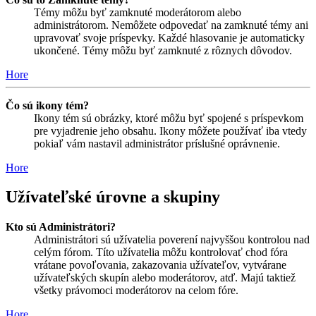
Témy môžu byť zamknuté moderátorom alebo
administrátorom. Nemôžete odpovedať na zamknuté témy ani
upravovať svoje príspevky. Každé hlasovanie je automaticky
ukončené. Témy môžu byť zamknuté z rôznych dôvodov.
Hore
Čo sú ikony tém?
Ikony tém sú obrázky, ktoré môžu byť spojené s príspevkom
pre vyjadrenie jeho obsahu. Ikony môžete používať iba vtedy
pokiaľ vám nastavil administrátor príslušné oprávnenie.
Hore
Užívateľské úrovne a skupiny
Kto sú Administrátori?
Administrátori sú užívatelia poverení najvyššou kontrolou nad
celým fórom. Títo užívatelia môžu kontrolovať chod fóra
vrátane povoľovania, zakazovania užívateľov, vytvárane
užívateľských skupín alebo moderátorov, atď. Majú taktiež
všetky právomoci moderátorov na celom fóre.
Hore