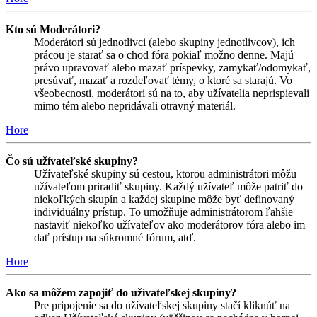
Kto sú Moderátori?
Moderátori sú jednotlivci (alebo skupiny jednotlivcov), ich
prácou je starať sa o chod fóra pokiaľ možno denne. Majú
právo upravovať alebo mazať príspevky, zamykať/odomykať,
presúvať, mazať a rozdeľovať témy, o ktoré sa starajú. Vo
všeobecnosti, moderátori sú na to, aby užívatelia neprispievali
mimo tém alebo nepridávali otravný materiál.
Hore
Čo sú užívateľské skupiny?
Užívateľské skupiny sú cestou, ktorou administrátori môžu
užívateľom priradiť skupiny. Každý užívateľ môže patriť do
niekoľkých skupín a každej skupine môže byť definovaný
individuálny prístup. To umožňuje administrátorom ľahšie
nastaviť niekoľko užívateľov ako moderátorov fóra alebo im
dať prístup na súkromné fórum, atď.
Hore
Ako sa môžem zapojiť do užívateľskej skupiny?
Pre pripojenie sa do užívateľskej skupiny stačí kliknúť na