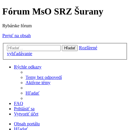
Fórum MsO SRZ Šurany
Rybárske fórum
Prejsť na obsah
Rozšírené
Hľadať
vyhľadávanie
Rýchle odkazy
Temy bez odpovedí
Aktívne témy
Hľadať
FAQ
Prihlásiť sa
Vytvoriť účet
Obsah portálu
Hľadať