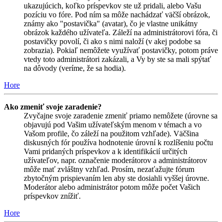
ukazujúcich, koľko príspevkov ste už pridali, alebo Vašu
pozíciu vo fóre. Pod ním sa môže nachádzať väčší obrázok,
známy ako "postavička" (avatar), čo je vlastne unikátny
obrázok každého užívateľa. Záleží na administrátorovi fóra, či
postavičky povolí, či ako s nimi naloží (v akej podobe sa
zobrazia). Pokiaľ nemôžete využívať postavičky, potom práve
vtedy toto administrátori zakázali, a Vy by ste sa mali spýtať
na dôvody (veríme, že sa hodia).
Hore
Ako zmeniť svoje zaradenie?
Zvyčajne svoje zaradenie zmeniť priamo nemôžete (úrovne sa
objavujú pod Vašim užívateľským menom v témach a vo
Vašom profile, čo záleží na použitom vzhľade). Väčšina
diskusných fór používa hodnotenie úrovní k rozlíšeniu počtu
Vami pridaných príspevkov a k identifikácií určitých
užívateľov, napr. označenie moderátorov a administrátorov
môže mať zvláštny vzhľad. Prosím, nezaťažujte fórum
zbytočným prispievaním len aby ste dosiahli vyššej úrovne.
Moderátor alebo administrátor potom môže počet Vašich
príspevkov znížiť.
Hore