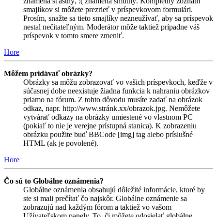
znamená šťastný, :( znamená smutný. Kompletný zoznam
smajlíkov si môžete prezrieť v príspevkovom formulári.
Prosím, snažte sa tieto smajlíky nezneužívať, aby sa príspevok
nestal nečitateľným. Moderátor môže taktiež prípadne váš
príspevok v tomto smere zmeniť.
Hore
Môžem pridávať obrázky?
Obrázky sa môžu zobrazovať vo vašich príspevkoch, keďže v
súčasnej dobe neexistuje žiadna funkcia k nahraniu obrázkov
priamo na fórum. Z tohto dôvodu musíte zadať na obrázok
odkaz, napr. http://www.stránk.xx/obrazok.jpg. Nemôžete
vytvárať odkazy na obrázky umiestené vo vlastnom PC
(pokiaľ to nie je verejne prístupná stanica). K zobrazeniu
obrázku použite buď BBCode [img] tag alebo príslušné
HTML (ak je povolené).
Hore
Čo sú to Globálne oznámenia?
Globálne oznámenia obsahujú dôležité informácie, ktoré by
ste si mali prečítať čo najskôr. Globálne oznámenie sa
zobrazujú nad každým fórom a taktiež vo vašom
Užívateľskom panely. To, či môžete odosielať globálne