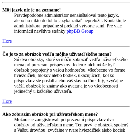
Môj jazyk nie je na zozname!
Pravdepodobne administrátor nenainštaloval tento jazyk,
alebo ho nikto do tohto jazyka zatiaľ nepreložil. Kontaktujte
administrátora, prípadne si preklad vytvorte sami. Pre viac
informácií navštívte stránky
phpBB Group
.
Hore
Čo je to za obrázok vedľa môjho užívateľského mena?
Sú dva obrázky, ktoré sa môžu zobraziť vedľa užívateľského
mena pri prezeraní príspevkov. Jeden z nich môže byť
obrázok prepojený s vašou hodnosťou, všeobecne vo forme
hviezdičiek, blokov alebo bodiek, ukazujúcich, koľko
príspevkov ste poslali alebo váš stav na fóre. Iný, zvyčajne
väčší, obrázok je známy ako avatar a je vo všeobecnosti
jedinečný u každého užívateľa.
Hore
Ako zobrazím obrázok pri užívateľskom mene?
Možno ste zaregistrovali pri prezeraní príspevkov dva
obrázky pri užívateľskom mene. Ten prvý je obrázok spojený
s Vašou úrovňou, zvyčajne v tvare hviezdičiek alebo kociek