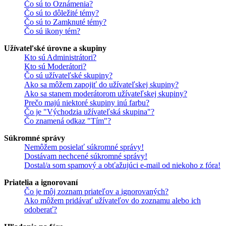
Čo sú to Oznámenia?
Čo sú to dôležité témy?
Čo sú to Zamknuté témy?
Čo sú ikony tém?
Užívateľské úrovne a skupiny
Kto sú Administrátori?
Kto sú Moderátori?
Čo sú užívateľské skupiny?
Ako sa môžem zapojiť do užívateľskej skupiny?
Ako sa stanem moderátorom užívateľskej skupiny?
Prečo majú niektoré skupiny inú farbu?
Čo je "Východzia užívateľská skupina"?
Čo znamená odkaz "Tím"?
Súkromné správy
Nemôžem posielať súkromné správy!
Dostávam nechcené súkromné správy!
Dostal/a som spamový a obťažujúci e-mail od niekoho z fóra!
Priatelia a ignorovaní
Čo je môj zoznam priateľov a ignorovaných?
Ako môžem pridávať užívateľov do zoznamu alebo ich
odoberať?