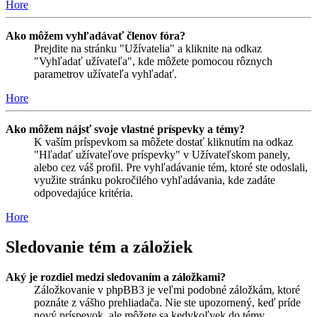
Hore
Ako môžem vyhľadávať členov fóra?
Prejdite na stránku "Užívatelia" a kliknite na odkaz
"Vyhľadať užívateľa", kde môžete pomocou rôznych
parametrov užívateľa vyhľadať.
Hore
Ako môžem nájsť svoje vlastné príspevky a témy?
K vaším príspevkom sa môžete dostať kliknutím na odkaz
"Hľadať užívateľove príspevky" v Užívateľskom panely,
alebo cez váš profil. Pre vyhľadávanie tém, ktoré ste odoslali,
využite stránku pokročilého vyhľadávania, kde zadáte
odpovedajúce kritéria.
Hore
Sledovanie tém a záložiek
Aký je rozdiel medzi sledovaním a záložkami?
Záložkovanie v phpBB3 je veľmi podobné záložkám, ktoré
poznáte z vášho prehliadača. Nie ste upozornený, keď príde
nový príspevok, ale môžete sa kedykoľvek do témy