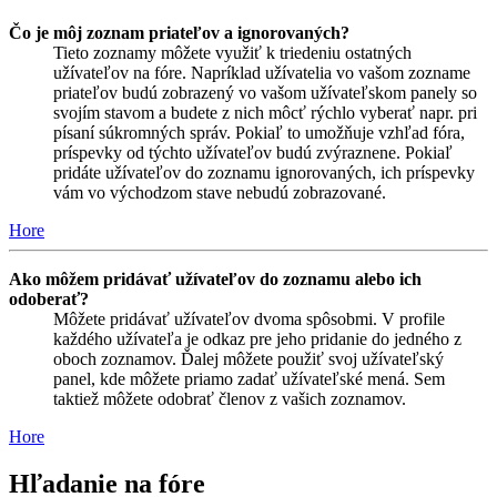
Čo je môj zoznam priateľov a ignorovaných?
Tieto zoznamy môžete využiť k triedeniu ostatných
užívateľov na fóre. Napríklad užívatelia vo vašom zozname
priateľov budú zobrazený vo vašom užívateľskom panely so
svojím stavom a budete z nich môcť rýchlo vyberať napr. pri
písaní súkromných správ. Pokiaľ to umožňuje vzhľad fóra,
príspevky od týchto užívateľov budú zvýraznene. Pokiaľ
pridáte užívateľov do zoznamu ignorovaných, ich príspevky
vám vo východzom stave nebudú zobrazované.
Hore
Ako môžem pridávať užívateľov do zoznamu alebo ich
odoberať?
Môžete pridávať užívateľov dvoma spôsobmi. V profile
každého užívateľa je odkaz pre jeho pridanie do jedného z
oboch zoznamov. Ďalej môžete použiť svoj užívateľský
panel, kde môžete priamo zadať užívateľské mená. Sem
taktiež môžete odobrať členov z vašich zoznamov.
Hore
Hľadanie na fóre