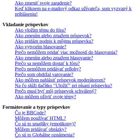
Ako zmeniť svoje zaradenie?
Keď kliknem na e-mailový odkaz užívateľa, som vyzvaný k
prihláseniu!
Vkladanie príspevkov
Ako vložím tému do fóra?
Ako zmením alebo zmažem príspevok?
Ako pridám podpis k môjmu príspevku?
Ako vytvorím hlasovanie?
Prečo nemôžem pridať viac možností do hlasovania?
Ako zmením alebo zmažem hlasovanie?
Prečo sa nemôžem dostať k fóru?
Prečo nemôžem pridávať prílohy?
Prečo som obdržal varovanie?
Ako môžem nahlásiť príspevok moderátorom?
Na čo slúži tlačítko "Uložiť" pri písaní príspevku?
Prečo musí byť môj príspevok schválený?
Ako môžem oživiť svoje témy?
Formátovanie a typy príspevkov
Čo je BBCode?
Môžem používať HTML?
Čo sú to smajlíky (emotikony)?
Môžem pridávať obrázky?
Čo sú to Globálne oznámenia?