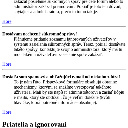
zakázal posielanie súkromných správ pre celé fórum alebo to
administrátor zakázal priamo vám. Pokiaľ je toto ten dôvod,
spýtajte sa administrátora, prečo to tomu tak je.
Hore
Dostávam nechcené súkromné správy!
Plánujeme pridanie zoznamu ignorovaných užívateľov v
systému zasielania súkromných správ. Teraz, pokiaľ dostávate
takéto správy, kontaktujte svojho administrátora, ktorý má tu
moc takému užívateľovi zasielanie správ zakázať.
Hore
Dostal/a som spamový a obťažujúci e-mail od niekoho z fóra!
To je nám ľúto. Príspevkové formuláre obsahujú obranné
mechanizmy, ktorými sa snažíme vystopovať takéhoto
užívateľa. Mali by ste napísať administrátorovi a zaslať kópiu
e-mailu, ktorý ste obdržali, čo je veľmi dôležité (kvôli
hlavičke, ktorá potrebné informácie obsahuje).
Hore
Priatelia a ignorovaní