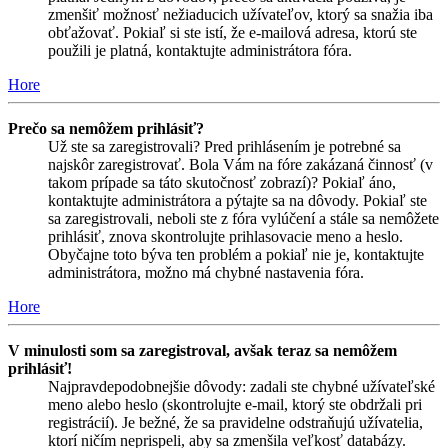
zmenšiť možnosť nežiaducich užívateľov, ktorý sa snažia iba
obťažovať. Pokiaľ si ste istí, že e-mailová adresa, ktorú ste
použili je platná, kontaktujte administrátora fóra.
Hore
Prečo sa nemôžem prihlásiť?
Už ste sa zaregistrovali? Pred prihlásením je potrebné sa
najskôr zaregistrovať. Bola Vám na fóre zakázaná činnosť (v
takom prípade sa táto skutočnosť zobrazí)? Pokiaľ áno,
kontaktujte administrátora a pýtajte sa na dôvody. Pokiaľ ste
sa zaregistrovali, neboli ste z fóra vylúčení a stále sa nemôžete
prihlásiť, znova skontrolujte prihlasovacie meno a heslo.
Obyčajne toto býva ten problém a pokiaľ nie je, kontaktujte
administrátora, možno má chybné nastavenia fóra.
Hore
V minulosti som sa zaregistroval, avšak teraz sa nemôžem
prihlásiť!
Najpravdepodobnejšie dôvody: zadali ste chybné užívateľské
meno alebo heslo (skontrolujte e-mail, ktorý ste obdržali pri
registrácií). Je bežné, že sa pravidelne odstraňujú užívatelia,
ktorí ničím neprispeli, aby sa zmenšila veľkosť databázy.