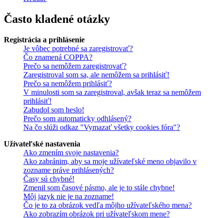
Často kladené otázky
Registrácia a prihlásenie
Je vôbec potrebné sa zaregistrovať?
Čo znamená COPPA?
Prečo sa nemôžem zaregistrovať?
Zaregistroval som sa, ale nemôžem sa prihlásiť!
Prečo sa nemôžem prihlásiť?
V minulosti som sa zaregistroval, avšak teraz sa nemôžem
prihlásiť!
Zabudol som heslo!
Prečo som automaticky odhlásený?
Na čo slúži odkaz "Vymazať všetky cookies fóra"?
Užívateľské nastavenia
Ako zmením svoje nastavenia?
Ako zabránim, aby sa moje užívateľské meno objavilo v
zozname práve prihlásených?
Časy sú chybné!
Zmenil som časové pásmo, ale je to stále chybne!
Môj jazyk nie je na zozname!
Čo je to za obrázok vedľa môjho užívateľského mena?
Ako zobrazím obrázok pri užívateľskom mene?