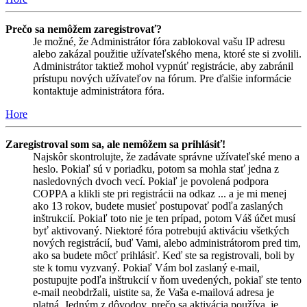
Prečo sa nemôžem zaregistrovať?
Je možné, že Administrátor fóra zablokoval vašu IP adresu
alebo zakázal použitie užívateľského mena, ktoré ste si zvolili.
Administrátor taktiež mohol vypnúť registrácie, aby zabránil
prístupu nových užívateľov na fórum. Pre ďalšie informácie
kontaktuje administrátora fóra.
Hore
Zaregistroval som sa, ale nemôžem sa prihlásiť!
Najskôr skontrolujte, že zadávate správne užívateľské meno a
heslo. Pokiaľ sú v poriadku, potom sa mohla stať jedna z
nasledovných dvoch vecí. Pokiaľ je povolená podpora
COPPA a klikli ste pri registrácii na odkaz ... a je mi menej
ako 13 rokov, budete musieť postupovať podľa zaslaných
inštrukcií. Pokiaľ toto nie je ten prípad, potom Váš účet musí
byť aktivovaný. Niektoré fóra potrebujú aktiváciu všetkých
nových registrácií, buď Vami, alebo administrátorom pred tim,
ako sa budete môcť prihlásiť. Keď ste sa registrovali, boli by
ste k tomu vyzvaný. Pokiaľ Vám bol zaslaný e-mail,
postupujte podľa inštrukcií v ňom uvedených, pokiaľ ste tento
e-mail neobdržali, uistite sa, že Vaša e-mailová adresa je
platná. Jedným z dôvodov, prečo sa aktivácia používa, je