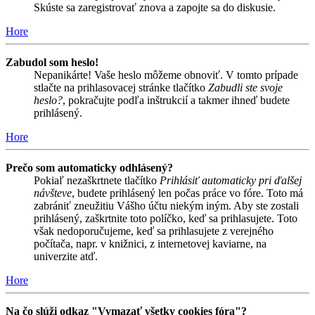
Skúste sa zaregistrovať znova a zapojte sa do diskusie.
Hore
Zabudol som heslo!
Nepanikárte! Vaše heslo môžeme obnoviť. V tomto prípade
stlačte na prihlasovacej stránke tlačítko
Zabudli ste svoje
heslo?
, pokračujte podľa inštrukcií a takmer ihneď budete
prihlásený.
Hore
Prečo som automaticky odhlásený?
Pokiaľ nezaškrtnete tlačítko
Prihlásiť automaticky pri ďalšej
návšteve
, budete prihlásený len počas práce vo fóre. Toto má
zabrániť zneužitiu Vášho účtu niekým iným. Aby ste zostali
prihlásený, zaškrtnite toto políčko, keď sa prihlasujete. Toto
však nedoporučujeme, keď sa prihlasujete z verejného
počítača, napr. v knižnici, z internetovej kaviarne, na
univerzite atď.
Hore
Na čo slúži odkaz "Vymazať všetky cookies fóra"?