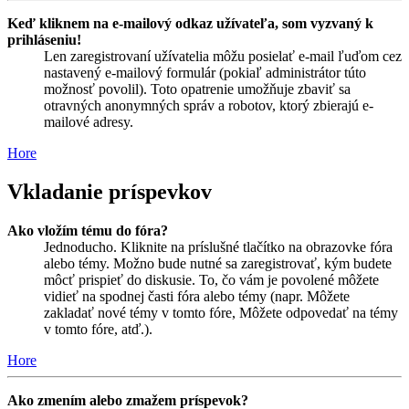
Keď kliknem na e-mailový odkaz užívateľa, som vyzvaný k
prihláseniu!
Len zaregistrovaní užívatelia môžu posielať e-mail ľuďom cez
nastavený e-mailový formulár (pokiaľ administrátor túto
možnosť povolil). Toto opatrenie umožňuje zbaviť sa
otravných anonymných správ a robotov, ktorý zbierajú e-
mailové adresy.
Hore
Vkladanie príspevkov
Ako vložím tému do fóra?
Jednoducho. Kliknite na príslušné tlačítko na obrazovke fóra
alebo témy. Možno bude nutné sa zaregistrovať, kým budete
môcť prispieť do diskusie. To, čo vám je povolené môžete
vidieť na spodnej časti fóra alebo témy (napr. Môžete
zakladať nové témy v tomto fóre, Môžete odpovedať na témy
v tomto fóre, atď.).
Hore
Ako zmením alebo zmažem príspevok?