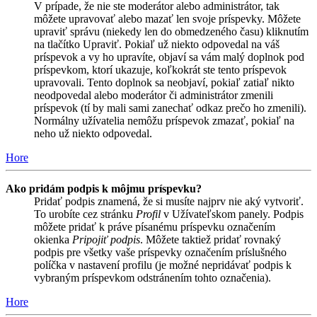
V prípade, že nie ste moderátor alebo administrátor, tak
môžete upravovať alebo mazať len svoje príspevky. Môžete
upraviť správu (niekedy len do obmedzeného času) kliknutím
na tlačítko Upraviť. Pokiaľ už niekto odpovedal na váš
príspevok a vy ho upravíte, objaví sa vám malý doplnok pod
príspevkom, ktorí ukazuje, koľkokrát ste tento príspevok
upravovali. Tento doplnok sa neobjaví, pokiaľ zatiaľ nikto
neodpovedal alebo moderátor či administrátor zmenili
príspevok (tí by mali sami zanechať odkaz prečo ho zmenili).
Normálny užívatelia nemôžu príspevok zmazať, pokiaľ na
neho už niekto odpovedal.
Hore
Ako pridám podpis k môjmu príspevku?
Pridať podpis znamená, že si musíte najprv nie aký vytvoriť.
To urobíte cez stránku
Profil
v Užívateľskom panely. Podpis
môžete pridať k práve písanému príspevku označením
okienka
Pripojiť podpis
. Môžete taktiež pridať rovnaký
podpis pre všetky vaše príspevky označením príslušného
políčka v nastavení profilu (je možné nepridávať podpis k
vybraným príspevkom odstránením tohto označenia).
Hore