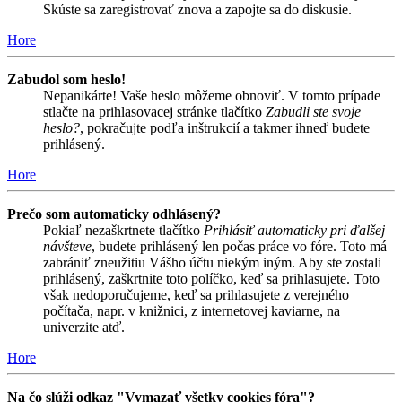
Skúste sa zaregistrovať znova a zapojte sa do diskusie.
Hore
Zabudol som heslo!
Nepanikárte! Vaše heslo môžeme obnoviť. V tomto prípade
stlačte na prihlasovacej stránke tlačítko
Zabudli ste svoje
heslo?
, pokračujte podľa inštrukcií a takmer ihneď budete
prihlásený.
Hore
Prečo som automaticky odhlásený?
Pokiaľ nezaškrtnete tlačítko
Prihlásiť automaticky pri ďalšej
návšteve
, budete prihlásený len počas práce vo fóre. Toto má
zabrániť zneužitiu Vášho účtu niekým iným. Aby ste zostali
prihlásený, zaškrtnite toto políčko, keď sa prihlasujete. Toto
však nedoporučujeme, keď sa prihlasujete z verejného
počítača, napr. v knižnici, z internetovej kaviarne, na
univerzite atď.
Hore
Na čo slúži odkaz "Vymazať všetky cookies fóra"?