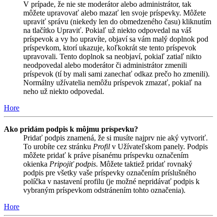
V prípade, že nie ste moderátor alebo administrátor, tak
môžete upravovať alebo mazať len svoje príspevky. Môžete
upraviť správu (niekedy len do obmedzeného času) kliknutím
na tlačítko Upraviť. Pokiaľ už niekto odpovedal na váš
príspevok a vy ho upravíte, objaví sa vám malý doplnok pod
príspevkom, ktorí ukazuje, koľkokrát ste tento príspevok
upravovali. Tento doplnok sa neobjaví, pokiaľ zatiaľ nikto
neodpovedal alebo moderátor či administrátor zmenili
príspevok (tí by mali sami zanechať odkaz prečo ho zmenili).
Normálny užívatelia nemôžu príspevok zmazať, pokiaľ na
neho už niekto odpovedal.
Hore
Ako pridám podpis k môjmu príspevku?
Pridať podpis znamená, že si musíte najprv nie aký vytvoriť.
To urobíte cez stránku
Profil
v Užívateľskom panely. Podpis
môžete pridať k práve písanému príspevku označením
okienka
Pripojiť podpis
. Môžete taktiež pridať rovnaký
podpis pre všetky vaše príspevky označením príslušného
políčka v nastavení profilu (je možné nepridávať podpis k
vybraným príspevkom odstránením tohto označenia).
Hore