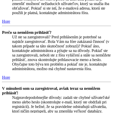
zmenšiť možnosť nežiaducich užívateľov, ktorý sa snažia iba
obťažovať. Pokiaľ si ste istí, že e-mailová adresa, ktorú ste
použili je platná, kontaktujte administrátora fóra.
Hore
Prečo sa nemôžem prihlásiť?
Už ste sa zaregistrovali? Pred prihlásením je potrebné sa
najskôr zaregistrovať. Bola Vám na fóre zakázaná činnosť (v
takom prípade sa táto skutočnosť zobrazí)? Pokiaľ áno,
kontaktujte administrátora a pýtajte sa na dôvody. Pokiaľ ste
sa zaregistrovali, neboli ste z fóra vylúčení a stále sa nemôžete
prihlásiť, znova skontrolujte prihlasovacie meno a heslo.
Obyčajne toto býva ten problém a pokiaľ nie je, kontaktujte
administrátora, možno má chybné nastavenia fóra.
Hore
V minulosti som sa zaregistroval, avšak teraz sa nemôžem
prihlásiť!
Najpravdepodobnejšie dôvody: zadali ste chybné užívateľské
meno alebo heslo (skontrolujte e-mail, ktorý ste obdržali pri
registrácií). Je bežné, že sa pravidelne odstraňujú užívatelia,
ktorí ničím neprispeli, aby sa zmenšila veľkosť databázy.