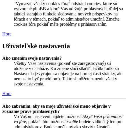
“Vymazať všetky cookies fóra” odstráni cookies, ktoré sú
vytvorené phpBB a ktoré Vás udržujú prihlásených, ďalej sa
taktiež starajú o funkcie sledovania nových príspevkov na
fórach a v témach, pokiaľ to administrátor umožní. Zmažte
cookies fóra pokiaľ máte problémy s prihlasovaním.
Hore
Užívateľské nastavenia
Ako zmením svoje nastavenia?
Všetky Vaše nastavenia (pokiaľ ste zaregistrovaný) sú
uložené v databáze. Ku zmene stačí stlačiť tlačítko odkazu
Nastavenia (zvyčajne sa objavuje na hornej časti stránky, ale
nemusí to byť pravidlom). Takto si môžete zmeniť všetky
svoje nastavenia.
Hore
Ako zabránim, aby sa moje užívateľské meno objavilo v
zozname práve prihlásených?
Vo Vašom nastavení nájdete možnosť
Skryť Vašu prítomnosť
vo fóre
, pokiaľ túto možnosť
zvolíte
budete viditeľný len pre
administrátorov. Budete počítaný ako skrytý užívateľ.