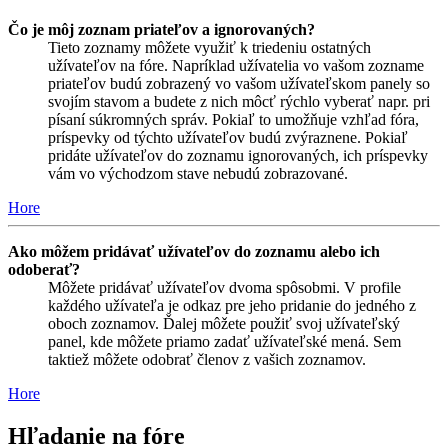
Čo je môj zoznam priateľov a ignorovaných?
Tieto zoznamy môžete využiť k triedeniu ostatných
užívateľov na fóre. Napríklad užívatelia vo vašom zozname
priateľov budú zobrazený vo vašom užívateľskom panely so
svojím stavom a budete z nich môcť rýchlo vyberať napr. pri
písaní súkromných správ. Pokiaľ to umožňuje vzhľad fóra,
príspevky od týchto užívateľov budú zvýraznene. Pokiaľ
pridáte užívateľov do zoznamu ignorovaných, ich príspevky
vám vo východzom stave nebudú zobrazované.
Hore
Ako môžem pridávať užívateľov do zoznamu alebo ich
odoberať?
Môžete pridávať užívateľov dvoma spôsobmi. V profile
každého užívateľa je odkaz pre jeho pridanie do jedného z
oboch zoznamov. Ďalej môžete použiť svoj užívateľský
panel, kde môžete priamo zadať užívateľské mená. Sem
taktiež môžete odobrať členov z vašich zoznamov.
Hore
Hľadanie na fóre