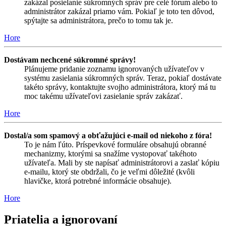
zakázal posielanie súkromných správ pre celé fórum alebo to
administrátor zakázal priamo vám. Pokiaľ je toto ten dôvod,
spýtajte sa administrátora, prečo to tomu tak je.
Hore
Dostávam nechcené súkromné správy!
Plánujeme pridanie zoznamu ignorovaných užívateľov v
systému zasielania súkromných správ. Teraz, pokiaľ dostávate
takéto správy, kontaktujte svojho administrátora, ktorý má tu
moc takému užívateľovi zasielanie správ zakázať.
Hore
Dostal/a som spamový a obťažujúci e-mail od niekoho z fóra!
To je nám ľúto. Príspevkové formuláre obsahujú obranné
mechanizmy, ktorými sa snažíme vystopovať takéhoto
užívateľa. Mali by ste napísať administrátorovi a zaslať kópiu
e-mailu, ktorý ste obdržali, čo je veľmi dôležité (kvôli
hlavičke, ktorá potrebné informácie obsahuje).
Hore
Priatelia a ignorovaní