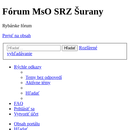
Fórum MsO SRZ Šurany
Rybárske fórum
Prejsť na obsah
Rozšírené
Hľadať
vyhľadávanie
Rýchle odkazy
Temy bez odpovedí
Aktívne témy
Hľadať
FAQ
Prihlásiť sa
Vytvoriť účet
Obsah portálu
Hľadať