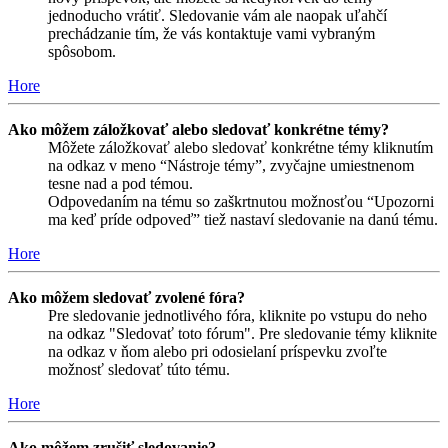
jednoducho vrátiť. Sledovanie vám ale naopak uľahčí
prechádzanie tím, že vás kontaktuje vami vybraným
spôsobom.
Hore
Ako môžem záložkovať alebo sledovať konkrétne témy?
Môžete záložkovať alebo sledovať konkrétne témy kliknutím
na odkaz v meno “Nástroje témy”, zvyčajne umiestnenom
tesne nad a pod témou.
Odpovedaním na tému so zaškrtnutou možnosťou “Upozorni
ma keď príde odpoveď” tiež nastaví sledovanie na danú tému.
Hore
Ako môžem sledovať zvolené fóra?
Pre sledovanie jednotlivého fóra, kliknite po vstupu do neho
na odkaz "Sledovať toto fórum". Pre sledovanie témy kliknite
na odkaz v ňom alebo pri odosielaní príspevku zvoľte
možnosť sledovať túto tému.
Hore
Ako môžem zrušiť sledovanie?