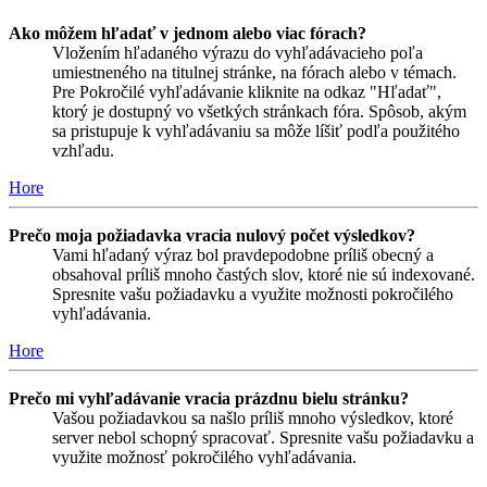
Ako môžem hľadať v jednom alebo viac fórach?
Vložením hľadaného výrazu do vyhľadávacieho poľa
umiestneného na titulnej stránke, na fórach alebo v témach.
Pre Pokročilé vyhľadávanie kliknite na odkaz "Hľadať",
ktorý je dostupný vo všetkých stránkach fóra. Spôsob, akým
sa pristupuje k vyhľadávaniu sa môže líšiť podľa použitého
vzhľadu.
Hore
Prečo moja požiadavka vracia nulový počet výsledkov?
Vami hľadaný výraz bol pravdepodobne príliš obecný a
obsahoval príliš mnoho častých slov, ktoré nie sú indexované.
Spresnite vašu požiadavku a využite možnosti pokročilého
vyhľadávania.
Hore
Prečo mi vyhľadávanie vracia prázdnu bielu stránku?
Vašou požiadavkou sa našlo príliš mnoho výsledkov, ktoré
server nebol schopný spracovať. Spresnite vašu požiadavku a
využite možnosť pokročilého vyhľadávania.