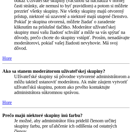
odkaz Užívateľské skupiny (väčšinou sa nachádza v hornej
časti stránky, ale nemusí to byť pravidlom) a potom si môžete
prezrieť všetky skupiny. Nie všetky skupiny majú otvorený
prístup, niektoré sú uzavreté a niektoré majú utajené členstvo.
Pokiaľ je skupina otvorená, môžete žiadať o zaradenie
kliknutím na príslušné tlačítko. Moderátor užívateľskej
skupiny musí vašu žiadosť schváliť a môže sa vás spýtať na
dôvody, prečo chcete do skupiny vstúpiť. Prosím, nenadávajte
moderátorovi, pokiaľ vašej žiadosti nevyhovie. Má svoj
dôvod.
Hore
Ako sa stanem moderátorom užívateľskej skupiny?
Užívateľské skupiny sú pôvodne vytvorené administrátorom a
môžu taktiež ustanoviť moderátora. Ak máte záujem vytvoriť
užívateľskú skupinu, potom ako prvého kontaktujte
administrátora súkromnou správou.
Hore
Prečo majú niektoré skupiny inú farbu?
Je možné, aby administrátor fóra pridelil členom určitej
skupiny farbu, pre uľahčenie ich odlíšenia od ostatných
členov.