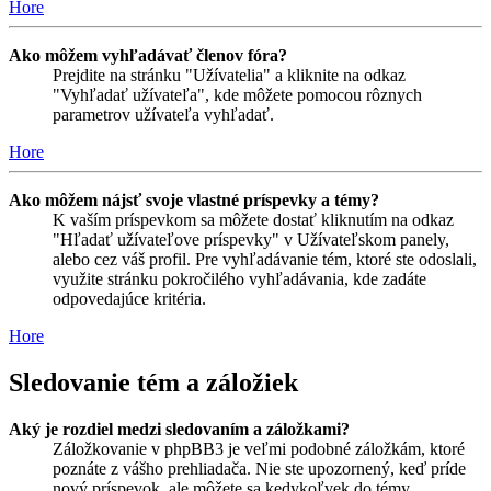
Hore
Ako môžem vyhľadávať členov fóra?
Prejdite na stránku "Užívatelia" a kliknite na odkaz
"Vyhľadať užívateľa", kde môžete pomocou rôznych
parametrov užívateľa vyhľadať.
Hore
Ako môžem nájsť svoje vlastné príspevky a témy?
K vaším príspevkom sa môžete dostať kliknutím na odkaz
"Hľadať užívateľove príspevky" v Užívateľskom panely,
alebo cez váš profil. Pre vyhľadávanie tém, ktoré ste odoslali,
využite stránku pokročilého vyhľadávania, kde zadáte
odpovedajúce kritéria.
Hore
Sledovanie tém a záložiek
Aký je rozdiel medzi sledovaním a záložkami?
Záložkovanie v phpBB3 je veľmi podobné záložkám, ktoré
poznáte z vášho prehliadača. Nie ste upozornený, keď príde
nový príspevok, ale môžete sa kedykoľvek do témy