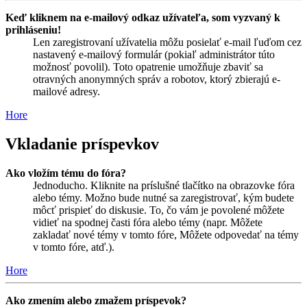
Keď kliknem na e-mailový odkaz užívateľa, som vyzvaný k
prihláseniu!
Len zaregistrovaní užívatelia môžu posielať e-mail ľuďom cez
nastavený e-mailový formulár (pokiaľ administrátor túto
možnosť povolil). Toto opatrenie umožňuje zbaviť sa
otravných anonymných správ a robotov, ktorý zbierajú e-
mailové adresy.
Hore
Vkladanie príspevkov
Ako vložím tému do fóra?
Jednoducho. Kliknite na príslušné tlačítko na obrazovke fóra
alebo témy. Možno bude nutné sa zaregistrovať, kým budete
môcť prispieť do diskusie. To, čo vám je povolené môžete
vidieť na spodnej časti fóra alebo témy (napr. Môžete
zakladať nové témy v tomto fóre, Môžete odpovedať na témy
v tomto fóre, atď.).
Hore
Ako zmením alebo zmažem príspevok?