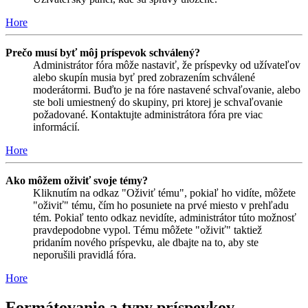
Hore
Prečo musí byť môj príspevok schválený?
Administrátor fóra môže nastaviť, že príspevky od užívateľov
alebo skupín musia byť pred zobrazením schválené
moderátormi. Buďto je na fóre nastavené schvaľovanie, alebo
ste boli umiestnený do skupiny, pri ktorej je schvaľovanie
požadované. Kontaktujte administrátora fóra pre viac
informácií.
Hore
Ako môžem oživiť svoje témy?
Kliknutím na odkaz "Oživiť tému", pokiaľ ho vidíte, môžete
"oživiť" tému, čím ho posuniete na prvé miesto v prehľadu
tém. Pokiaľ tento odkaz nevidíte, administrátor túto možnosť
pravdepodobne vypol. Tému môžete "oživiť" taktiež
pridaním nového príspevku, ale dbajte na to, aby ste
neporušili pravidlá fóra.
Hore
Formátovanie a typy príspevkov