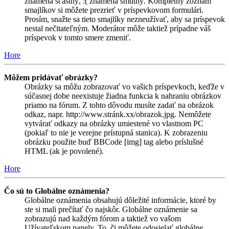
znamená šťastný, :( znamená smutný. Kompletný zoznam
smajlíkov si môžete prezrieť v príspevkovom formulári.
Prosím, snažte sa tieto smajlíky nezneužívať, aby sa príspevok
nestal nečitateľným. Moderátor môže taktiež prípadne váš
príspevok v tomto smere zmeniť.
Hore
Môžem pridávať obrázky?
Obrázky sa môžu zobrazovať vo vašich príspevkoch, keďže v
súčasnej dobe neexistuje žiadna funkcia k nahraniu obrázkov
priamo na fórum. Z tohto dôvodu musíte zadať na obrázok
odkaz, napr. http://www.stránk.xx/obrazok.jpg. Nemôžete
vytvárať odkazy na obrázky umiestené vo vlastnom PC
(pokiaľ to nie je verejne prístupná stanica). K zobrazeniu
obrázku použite buď BBCode [img] tag alebo príslušné
HTML (ak je povolené).
Hore
Čo sú to Globálne oznámenia?
Globálne oznámenia obsahujú dôležité informácie, ktoré by
ste si mali prečítať čo najskôr. Globálne oznámenie sa
zobrazujú nad každým fórom a taktiež vo vašom
Užívateľskom panely. To, či môžete odosielať globálne