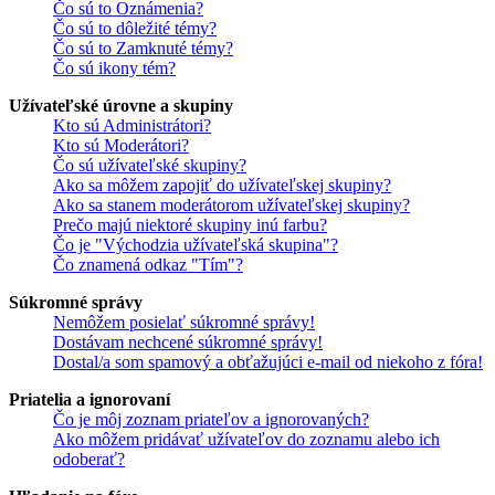
Čo sú to Oznámenia?
Čo sú to dôležité témy?
Čo sú to Zamknuté témy?
Čo sú ikony tém?
Užívateľské úrovne a skupiny
Kto sú Administrátori?
Kto sú Moderátori?
Čo sú užívateľské skupiny?
Ako sa môžem zapojiť do užívateľskej skupiny?
Ako sa stanem moderátorom užívateľskej skupiny?
Prečo majú niektoré skupiny inú farbu?
Čo je "Východzia užívateľská skupina"?
Čo znamená odkaz "Tím"?
Súkromné správy
Nemôžem posielať súkromné správy!
Dostávam nechcené súkromné správy!
Dostal/a som spamový a obťažujúci e-mail od niekoho z fóra!
Priatelia a ignorovaní
Čo je môj zoznam priateľov a ignorovaných?
Ako môžem pridávať užívateľov do zoznamu alebo ich
odoberať?