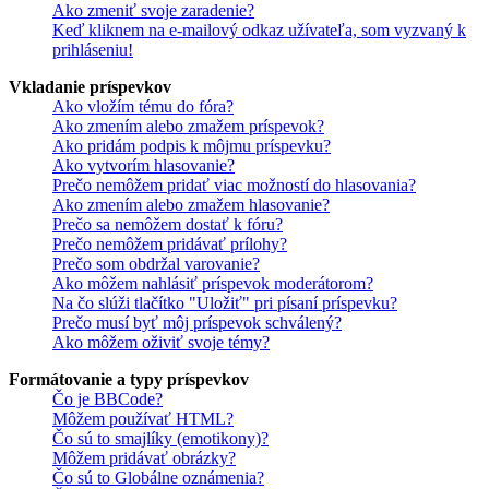
Ako zmeniť svoje zaradenie?
Keď kliknem na e-mailový odkaz užívateľa, som vyzvaný k
prihláseniu!
Vkladanie príspevkov
Ako vložím tému do fóra?
Ako zmením alebo zmažem príspevok?
Ako pridám podpis k môjmu príspevku?
Ako vytvorím hlasovanie?
Prečo nemôžem pridať viac možností do hlasovania?
Ako zmením alebo zmažem hlasovanie?
Prečo sa nemôžem dostať k fóru?
Prečo nemôžem pridávať prílohy?
Prečo som obdržal varovanie?
Ako môžem nahlásiť príspevok moderátorom?
Na čo slúži tlačítko "Uložiť" pri písaní príspevku?
Prečo musí byť môj príspevok schválený?
Ako môžem oživiť svoje témy?
Formátovanie a typy príspevkov
Čo je BBCode?
Môžem používať HTML?
Čo sú to smajlíky (emotikony)?
Môžem pridávať obrázky?
Čo sú to Globálne oznámenia?