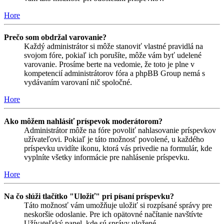
Hore
Prečo som obdržal varovanie?
Každý administrátor si môže stanoviť vlastné pravidlá na
svojom fóre, pokiaľ ich porušíte, môže vám byť udelené
varovanie. Prosíme berte na vedomie, že toto je plne v
kompetencií administrátorov fóra a phpBB Group nemá s
vydávaním varovaní nič spoločné.
Hore
Ako môžem nahlásiť príspevok moderátorom?
Administrátor môže na fóre povoliť nahlasovanie príspevkov
užívateľovi. Pokiaľ je táto možnosť povolené, u každého
príspevku uvidíte ikonu, ktorá vás privedie na formulár, kde
vyplníte všetky informácie pre nahlásenie príspevku.
Hore
Na čo slúži tlačítko "Uložiť" pri písaní príspevku?
Táto možnosť vám umožňuje uložiť si rozpísané správy pre
neskoršie odoslanie. Pre ich opätovné načítanie navštívte
Užívateľský panel, kde sú správy uložené.