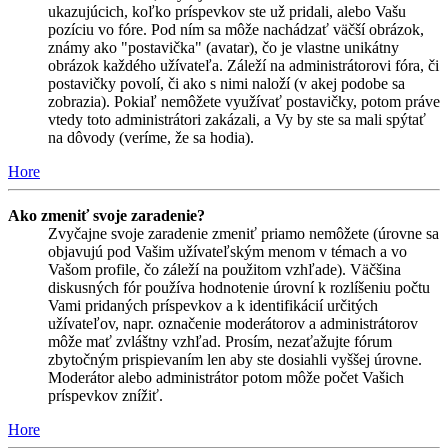
ukazujúcich, koľko príspevkov ste už pridali, alebo Vašu
pozíciu vo fóre. Pod ním sa môže nachádzať väčší obrázok,
známy ako "postavička" (avatar), čo je vlastne unikátny
obrázok každého užívateľa. Záleží na administrátorovi fóra, či
postavičky povolí, či ako s nimi naloží (v akej podobe sa
zobrazia). Pokiaľ nemôžete využívať postavičky, potom práve
vtedy toto administrátori zakázali, a Vy by ste sa mali spýtať
na dôvody (veríme, že sa hodia).
Hore
Ako zmeniť svoje zaradenie?
Zvyčajne svoje zaradenie zmeniť priamo nemôžete (úrovne sa
objavujú pod Vašim užívateľským menom v témach a vo
Vašom profile, čo záleží na použitom vzhľade). Väčšina
diskusných fór používa hodnotenie úrovní k rozlíšeniu počtu
Vami pridaných príspevkov a k identifikácií určitých
užívateľov, napr. označenie moderátorov a administrátorov
môže mať zvláštny vzhľad. Prosím, nezaťažujte fórum
zbytočným prispievaním len aby ste dosiahli vyššej úrovne.
Moderátor alebo administrátor potom môže počet Vašich
príspevkov znížiť.
Hore