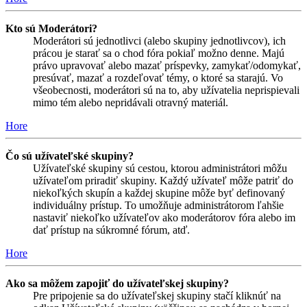
Kto sú Moderátori?
Moderátori sú jednotlivci (alebo skupiny jednotlivcov), ich
prácou je starať sa o chod fóra pokiaľ možno denne. Majú
právo upravovať alebo mazať príspevky, zamykať/odomykať,
presúvať, mazať a rozdeľovať témy, o ktoré sa starajú. Vo
všeobecnosti, moderátori sú na to, aby užívatelia neprispievali
mimo tém alebo nepridávali otravný materiál.
Hore
Čo sú užívateľské skupiny?
Užívateľské skupiny sú cestou, ktorou administrátori môžu
užívateľom priradiť skupiny. Každý užívateľ môže patriť do
niekoľkých skupín a každej skupine môže byť definovaný
individuálny prístup. To umožňuje administrátorom ľahšie
nastaviť niekoľko užívateľov ako moderátorov fóra alebo im
dať prístup na súkromné fórum, atď.
Hore
Ako sa môžem zapojiť do užívateľskej skupiny?
Pre pripojenie sa do užívateľskej skupiny stačí kliknúť na