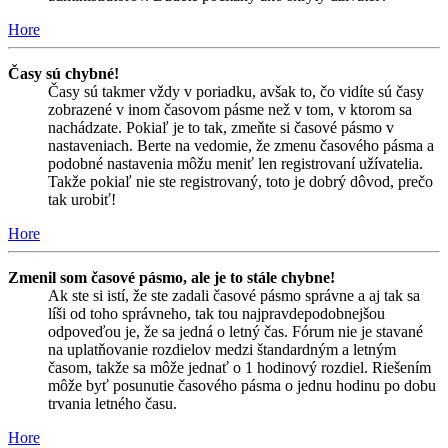
Hore
Časy sú chybné!
Časy sú takmer vždy v poriadku, avšak to, čo vidíte sú časy
zobrazené v inom časovom pásme než v tom, v ktorom sa
nachádzate. Pokiaľ je to tak, zmeňte si časové pásmo v
nastaveniach. Berte na vedomie, že zmenu časového pásma a
podobné nastavenia môžu meniť len registrovaní užívatelia.
Takže pokiaľ nie ste registrovaný, toto je dobrý dôvod, prečo
tak urobiť!
Hore
Zmenil som časové pásmo, ale je to stále chybne!
Ak ste si istí, že ste zadali časové pásmo správne a aj tak sa
líši od toho správneho, tak tou najpravdepodobnejšou
odpoveďou je, že sa jedná o letný čas. Fórum nie je stavané
na uplatňovanie rozdielov medzi štandardným a letným
časom, takže sa môže jednať o 1 hodinový rozdiel. Riešením
môže byť posunutie časového pásma o jednu hodinu po dobu
trvania letného času.
Hore