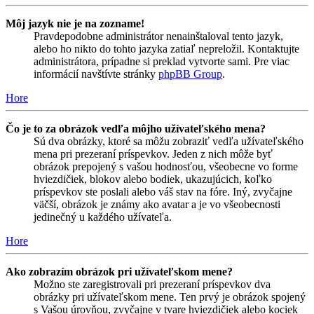
Môj jazyk nie je na zozname!
Pravdepodobne administrátor nenainštaloval tento jazyk,
alebo ho nikto do tohto jazyka zatiaľ nepreložil. Kontaktujte
administrátora, prípadne si preklad vytvorte sami. Pre viac
informácií navštívte stránky
phpBB Group
.
Hore
Čo je to za obrázok vedľa môjho užívateľského mena?
Sú dva obrázky, ktoré sa môžu zobraziť vedľa užívateľského
mena pri prezeraní príspevkov. Jeden z nich môže byť
obrázok prepojený s vašou hodnosťou, všeobecne vo forme
hviezdičiek, blokov alebo bodiek, ukazujúcich, koľko
príspevkov ste poslali alebo váš stav na fóre. Iný, zvyčajne
väčší, obrázok je známy ako avatar a je vo všeobecnosti
jedinečný u každého užívateľa.
Hore
Ako zobrazím obrázok pri užívateľskom mene?
Možno ste zaregistrovali pri prezeraní príspevkov dva
obrázky pri užívateľskom mene. Ten prvý je obrázok spojený
s Vašou úrovňou, zvyčajne v tvare hviezdičiek alebo kociek