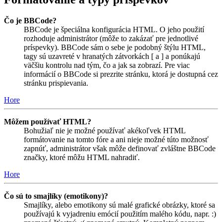
Čo je BBCode?
BBCode je špeciálna konfigurácia HTML. O jeho použití
rozhoduje administrátor (môže to zakázať pre jednotlivé
príspevky). BBCode sám o sebe je podobný štýlu HTML,
tagy sú uzavreté v hranatých zátvorkách [ a ] a ponúkajú
väčšiu kontrolu nad tým, čo a jak sa zobrazí. Pre viac
informácií o BBCode si prezrite stránku, ktorá je dostupná cez
stránku prispievania.
Hore
Môžem používať HTML?
Bohužiaľ nie je možné používať akékoľvek HTML
formátovanie na tomto fóre a ani nieje možné túto možnosť
zapnúť, administrátor však môže definovať zvláštne BBCode
značky, ktoré môžu HTML nahradiť.
Hore
Čo sú to smajlíky (emotikony)?
Smajlíky, alebo emotikony sú malé grafické obrázky, ktoré sa
používajú k vyjadreniu emócií použitím malého kódu, napr. :)