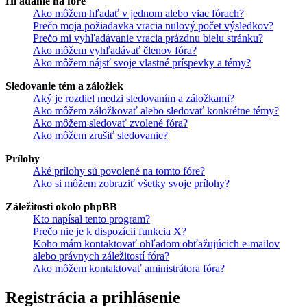
Hľadanie na fóre
Ako môžem hľadať v jednom alebo viac fórach?
Prečo moja požiadavka vracia nulový počet výsledkov?
Prečo mi vyhľadávanie vracia prázdnu bielu stránku?
Ako môžem vyhľadávať členov fóra?
Ako môžem nájsť svoje vlastné príspevky a témy?
Sledovanie tém a záložiek
Aký je rozdiel medzi sledovaním a záložkami?
Ako môžem záložkovať alebo sledovať konkrétne témy?
Ako môžem sledovať zvolené fóra?
Ako môžem zrušiť sledovanie?
Prílohy
Aké prílohy sú povolené na tomto fóre?
Ako si môžem zobraziť všetky svoje prílohy?
Záležitosti okolo phpBB
Kto napísal tento program?
Prečo nie je k dispozícii funkcia X?
Koho mám kontaktovať ohľadom obťažujúcich e-mailov
alebo právnych záležitostí fóra?
Ako môžem kontaktovať aministrátora fóra?
Registrácia a prihlásenie