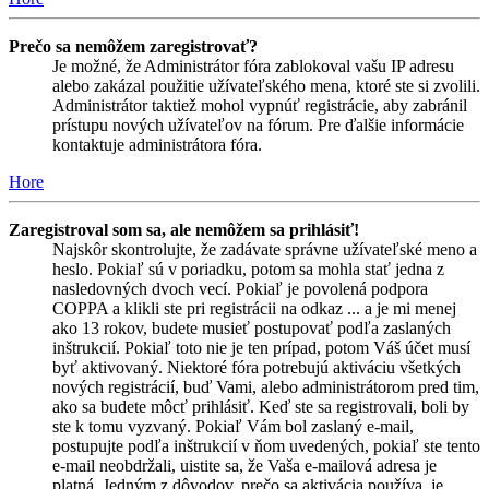
Prečo sa nemôžem zaregistrovať?
Je možné, že Administrátor fóra zablokoval vašu IP adresu
alebo zakázal použitie užívateľského mena, ktoré ste si zvolili.
Administrátor taktiež mohol vypnúť registrácie, aby zabránil
prístupu nových užívateľov na fórum. Pre ďalšie informácie
kontaktuje administrátora fóra.
Hore
Zaregistroval som sa, ale nemôžem sa prihlásiť!
Najskôr skontrolujte, že zadávate správne užívateľské meno a
heslo. Pokiaľ sú v poriadku, potom sa mohla stať jedna z
nasledovných dvoch vecí. Pokiaľ je povolená podpora
COPPA a klikli ste pri registrácii na odkaz ... a je mi menej
ako 13 rokov, budete musieť postupovať podľa zaslaných
inštrukcií. Pokiaľ toto nie je ten prípad, potom Váš účet musí
byť aktivovaný. Niektoré fóra potrebujú aktiváciu všetkých
nových registrácií, buď Vami, alebo administrátorom pred tim,
ako sa budete môcť prihlásiť. Keď ste sa registrovali, boli by
ste k tomu vyzvaný. Pokiaľ Vám bol zaslaný e-mail,
postupujte podľa inštrukcií v ňom uvedených, pokiaľ ste tento
e-mail neobdržali, uistite sa, že Vaša e-mailová adresa je
platná. Jedným z dôvodov, prečo sa aktivácia používa, je