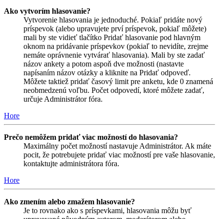
Ako vytvorím hlasovanie?
Vytvorenie hlasovania je jednoduché. Pokiaľ pridáte nový
príspevok (alebo upravujete prví príspevok, pokiaľ môžete)
mali by ste vidieť tlačítko Pridať hlasovanie pod hlavným
oknom na pridávanie príspevkov (pokiaľ to nevidíte, zrejme
nemáte oprávnenie vytvárať hlasovania). Mali by ste zadať
názov ankety a potom aspoň dve možnosti (nastavte
napísaním názov otázky a kliknite na Pridať odpoveď.
Môžete taktiež pridať časový limit pre anketu, kde 0 znamená
neobmedzenú voľbu. Počet odpovedí, ktoré môžete zadať,
určuje Administrátor fóra.
Hore
Prečo nemôžem pridať viac možností do hlasovania?
Maximálny počet možností nastavuje Administrátor. Ak máte
pocit, že potrebujete pridať viac možností pre vaše hlasovanie,
kontaktujte administrátora fóra.
Hore
Ako zmením alebo zmažem hlasovanie?
Je to rovnako ako s príspevkami, hlasovania môžu byť