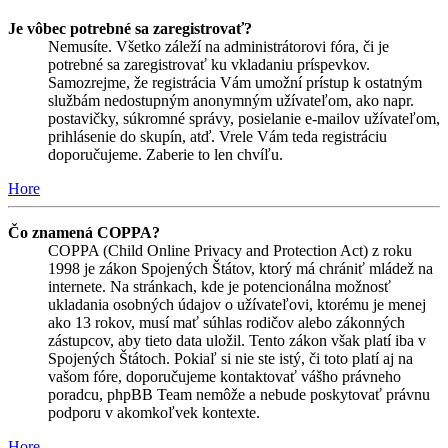
Je vôbec potrebné sa zaregistrovať?
Nemusíte. Všetko záleží na administrátorovi fóra, či je
potrebné sa zaregistrovať ku vkladaniu príspevkov.
Samozrejme, že registrácia Vám umožní prístup k ostatným
službám nedostupným anonymným užívateľom, ako napr.
postavičky, súkromné správy, posielanie e-mailov užívateľom,
prihlásenie do skupín, atď. Vrele Vám teda registráciu
doporučujeme. Zaberie to len chvíľu.
Hore
Čo znamená COPPA?
COPPA (Child Online Privacy and Protection Act) z roku
1998 je zákon Spojených Štátov, ktorý má chrániť mládež na
internete. Na stránkach, kde je potencionálna možnosť
ukladania osobných údajov o užívateľovi, ktorému je menej
ako 13 rokov, musí mať súhlas rodičov alebo zákonných
zástupcov, aby tieto data uložil. Tento zákon však platí iba v
Spojených Štátoch. Pokiaľ si nie ste istý, či toto platí aj na
vašom fóre, doporučujeme kontaktovať vášho právneho
poradcu, phpBB Team nemôže a nebude poskytovať právnu
podporu v akomkoľvek kontexte.
Hore