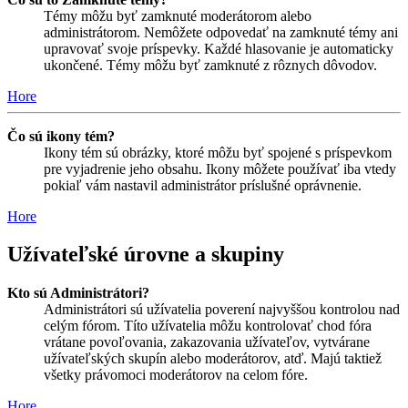
Témy môžu byť zamknuté moderátorom alebo
administrátorom. Nemôžete odpovedať na zamknuté témy ani
upravovať svoje príspevky. Každé hlasovanie je automaticky
ukončené. Témy môžu byť zamknuté z rôznych dôvodov.
Hore
Čo sú ikony tém?
Ikony tém sú obrázky, ktoré môžu byť spojené s príspevkom
pre vyjadrenie jeho obsahu. Ikony môžete používať iba vtedy
pokiaľ vám nastavil administrátor príslušné oprávnenie.
Hore
Užívateľské úrovne a skupiny
Kto sú Administrátori?
Administrátori sú užívatelia poverení najvyššou kontrolou nad
celým fórom. Títo užívatelia môžu kontrolovať chod fóra
vrátane povoľovania, zakazovania užívateľov, vytvárane
užívateľských skupín alebo moderátorov, atď. Majú taktiež
všetky právomoci moderátorov na celom fóre.
Hore