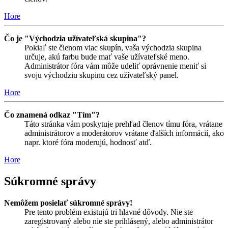
Hore
Čo je "Východzia užívateľská skupina"?
Pokiaľ ste členom viac skupín, vaša východzia skupina
určuje, akú farbu bude mať vaše užívateľské meno.
Administrátor fóra vám môže udeliť oprávnenie meniť si
svoju východziu skupinu cez užívateľský panel.
Hore
Čo znamená odkaz "Tím"?
Táto stránka vám poskytuje prehľad členov tímu fóra, vrátane
administrátorov a moderátorov vrátane ďalších informácií, ako
napr. ktoré fóra moderujú, hodnosť atď.
Hore
Súkromné správy
Nemôžem posielať súkromné správy!
Pre tento problém existujú tri hlavné dôvody. Nie ste
zaregistrovaný alebo nie ste prihlásený, alebo administrátor