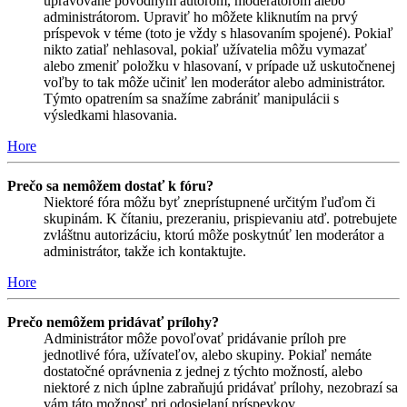
upravované pôvodným autorom, moderátorom alebo
administrátorom. Upraviť ho môžete kliknutím na prvý
príspevok v téme (toto je vždy s hlasovaním spojené). Pokiaľ
nikto zatiaľ nehlasoval, pokiaľ užívatelia môžu vymazať
alebo zmeniť položku v hlasovaní, v prípade už uskutočnenej
voľby to tak môže učiniť len moderátor alebo administrátor.
Týmto opatrením sa snažíme zabrániť manipulácii s
výsledkami hlasovania.
Hore
Prečo sa nemôžem dostať k fóru?
Niektoré fóra môžu byť zneprístupnené určitým ľuďom či
skupinám. K čítaniu, prezeraniu, prispievaniu atď. potrebujete
zvláštnu autorizáciu, ktorú môže poskytnúť len moderátor a
administrátor, takže ich kontaktujte.
Hore
Prečo nemôžem pridávať prílohy?
Administrátor môže povoľovať pridávanie príloh pre
jednotlivé fóra, užívateľov, alebo skupiny. Pokiaľ nemáte
dostatočné oprávnenia z jednej z týchto možností, alebo
niektoré z nich úplne zabraňujú pridávať prílohy, nezobrazí sa
vám táto možnosť pri odosielaní príspevkov.