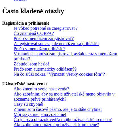
Často kladené otázky
Registrácia a prihlásenie
Je vôbec potrebné sa zaregistrovať?
Čo znamená COPPA?
Prečo sa nemôžem zaregistrovať?
Zaregistroval som sa, ale nemôžem sa prihlásiť!
Prečo sa nemôžem prihlásiť?
V minulosti som sa zaregistroval, avšak teraz sa nemôžem
prihlásiť!
Zabudol som heslo!
Prečo som automaticky odhlásený?
Na čo slúži odkaz "Vymazať všetky cookies fóra"?
Užívateľské nastavenia
Ako zmením svoje nastavenia?
Ako zabránim, aby sa moje užívateľské meno objavilo v
zozname práve prihlásených?
Časy sú chybné!
Zmenil som časové pásmo, ale je to stále chybne!
Môj jazyk nie je na zozname!
Čo je to za obrázok vedľa môjho užívateľského mena?
Ako zobrazím obrázok pri užívateľskom mene?