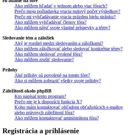
Hľadanie na fóre
Ako môžem hľadať v jednom alebo viac fórach?
Prečo moja požiadavka vracia nulový počet výsledkov?
Prečo mi vyhľadávanie vracia prázdnu bielu stránku?
Ako môžem vyhľadávať členov fóra?
Ako môžem nájsť svoje vlastné príspevky a témy?
Sledovanie tém a záložiek
Aký je rozdiel medzi sledovaním a záložkami?
Ako môžem záložkovať alebo sledovať konkrétne témy?
Ako môžem sledovať zvolené fóra?
Ako môžem zrušiť sledovanie?
Prílohy
Aké prílohy sú povolené na tomto fóre?
Ako si môžem zobraziť všetky svoje prílohy?
Záležitosti okolo phpBB
Kto napísal tento program?
Prečo nie je k dispozícii funkcia X?
Koho mám kontaktovať ohľadom obťažujúcich e-mailov
alebo právnych záležitostí fóra?
Ako môžem kontaktovať aministrátora fóra?
Registrácia a prihlásenie