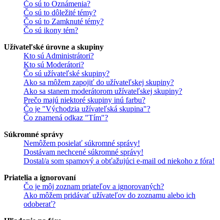
Čo sú to Oznámenia?
Čo sú to dôležité témy?
Čo sú to Zamknuté témy?
Čo sú ikony tém?
Užívateľské úrovne a skupiny
Kto sú Administrátori?
Kto sú Moderátori?
Čo sú užívateľské skupiny?
Ako sa môžem zapojiť do užívateľskej skupiny?
Ako sa stanem moderátorom užívateľskej skupiny?
Prečo majú niektoré skupiny inú farbu?
Čo je "Východzia užívateľská skupina"?
Čo znamená odkaz "Tím"?
Súkromné správy
Nemôžem posielať súkromné správy!
Dostávam nechcené súkromné správy!
Dostal/a som spamový a obťažujúci e-mail od niekoho z fóra!
Priatelia a ignorovaní
Čo je môj zoznam priateľov a ignorovaných?
Ako môžem pridávať užívateľov do zoznamu alebo ich
odoberať?