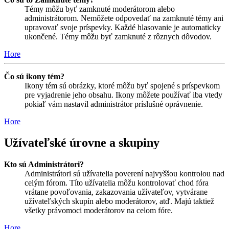
Témy môžu byť zamknuté moderátorom alebo
administrátorom. Nemôžete odpovedať na zamknuté témy ani
upravovať svoje príspevky. Každé hlasovanie je automaticky
ukončené. Témy môžu byť zamknuté z rôznych dôvodov.
Hore
Čo sú ikony tém?
Ikony tém sú obrázky, ktoré môžu byť spojené s príspevkom
pre vyjadrenie jeho obsahu. Ikony môžete používať iba vtedy
pokiaľ vám nastavil administrátor príslušné oprávnenie.
Hore
Užívateľské úrovne a skupiny
Kto sú Administrátori?
Administrátori sú užívatelia poverení najvyššou kontrolou nad
celým fórom. Títo užívatelia môžu kontrolovať chod fóra
vrátane povoľovania, zakazovania užívateľov, vytvárane
užívateľských skupín alebo moderátorov, atď. Majú taktiež
všetky právomoci moderátorov na celom fóre.
Hore