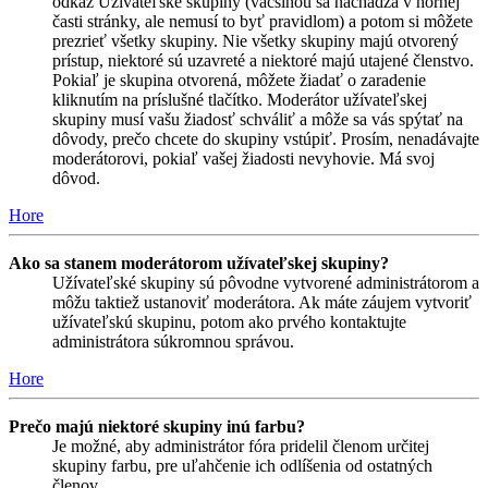
odkaz Užívateľské skupiny (väčšinou sa nachádza v hornej
časti stránky, ale nemusí to byť pravidlom) a potom si môžete
prezrieť všetky skupiny. Nie všetky skupiny majú otvorený
prístup, niektoré sú uzavreté a niektoré majú utajené členstvo.
Pokiaľ je skupina otvorená, môžete žiadať o zaradenie
kliknutím na príslušné tlačítko. Moderátor užívateľskej
skupiny musí vašu žiadosť schváliť a môže sa vás spýtať na
dôvody, prečo chcete do skupiny vstúpiť. Prosím, nenadávajte
moderátorovi, pokiaľ vašej žiadosti nevyhovie. Má svoj
dôvod.
Hore
Ako sa stanem moderátorom užívateľskej skupiny?
Užívateľské skupiny sú pôvodne vytvorené administrátorom a
môžu taktiež ustanoviť moderátora. Ak máte záujem vytvoriť
užívateľskú skupinu, potom ako prvého kontaktujte
administrátora súkromnou správou.
Hore
Prečo majú niektoré skupiny inú farbu?
Je možné, aby administrátor fóra pridelil členom určitej
skupiny farbu, pre uľahčenie ich odlíšenia od ostatných
členov.