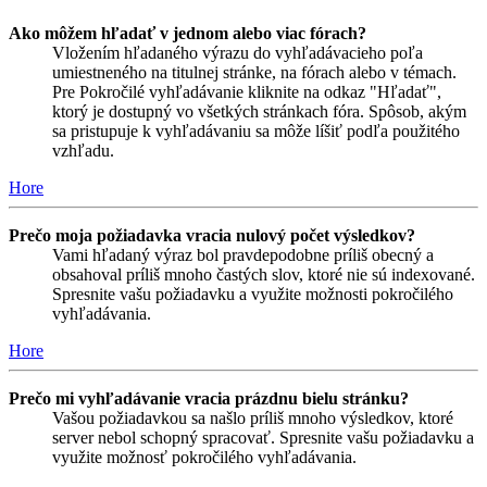
Ako môžem hľadať v jednom alebo viac fórach?
Vložením hľadaného výrazu do vyhľadávacieho poľa
umiestneného na titulnej stránke, na fórach alebo v témach.
Pre Pokročilé vyhľadávanie kliknite na odkaz "Hľadať",
ktorý je dostupný vo všetkých stránkach fóra. Spôsob, akým
sa pristupuje k vyhľadávaniu sa môže líšiť podľa použitého
vzhľadu.
Hore
Prečo moja požiadavka vracia nulový počet výsledkov?
Vami hľadaný výraz bol pravdepodobne príliš obecný a
obsahoval príliš mnoho častých slov, ktoré nie sú indexované.
Spresnite vašu požiadavku a využite možnosti pokročilého
vyhľadávania.
Hore
Prečo mi vyhľadávanie vracia prázdnu bielu stránku?
Vašou požiadavkou sa našlo príliš mnoho výsledkov, ktoré
server nebol schopný spracovať. Spresnite vašu požiadavku a
využite možnosť pokročilého vyhľadávania.