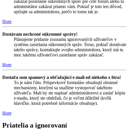
zakázal posielanie súkromných správ pre celé fórum alebo to
administrátor zakázal priamo vám. Pokiaľ je toto ten dôvod,
spýtajte sa administrátora, prečo to tomu tak je.
Hore
Dostávam nechcené súkromné správy!
Plánujeme pridanie zoznamu ignorovaných užívateľov v
systému zasielania súkromných správ. Teraz, pokiaľ dostávate
takéto správy, kontaktujte svojho administrátora, ktorý má tu
moc takému užívateľovi zasielanie správ zakázať.
Hore
Dostal/a som spamový a obťažujúci e-mail od niekoho z fóra!
To je nám ľúto. Príspevkové formuláre obsahujú obranné
mechanizmy, ktorými sa snažíme vystopovať takéhoto
užívateľa. Mali by ste napísať administrátorovi a zaslať kópiu
e-mailu, ktorý ste obdržali, čo je veľmi dôležité (kvôli
hlavičke, ktorá potrebné informácie obsahuje).
Hore
Priatelia a ignorovaní