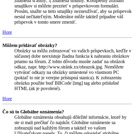
znamená šťastný, :( znamená smutný. Kompletný zoznam
smajlíkov si môžete prezrieť v príspevkovom formulári.
Prosím, snažte sa tieto smajlíky nezneužívať, aby sa príspevok
nestal nečitateľným. Moderátor môže taktiež prípadne váš
príspevok v tomto smere zmeniť.
Hore
Môžem pridávať obrázky?
Obrázky sa môžu zobrazovať vo vašich príspevkoch, keďže v
súčasnej dobe neexistuje žiadna funkcia k nahraniu obrázkov
priamo na fórum. Z tohto dôvodu musíte zadať na obrázok
odkaz, napr. http://www.stránk.xx/obrazok.jpg. Nemôžete
vytvárať odkazy na obrázky umiestené vo vlastnom PC
(pokiaľ to nie je verejne prístupná stanica). K zobrazeniu
obrázku použite buď BBCode [img] tag alebo príslušné
HTML (ak je povolené).
Hore
Čo sú to Globálne oznámenia?
Globálne oznámenia obsahujú dôležité informácie, ktoré by
ste si mali prečítať čo najskôr. Globálne oznámenie sa
zobrazujú nad každým fórom a taktiež vo vašom
Užívateľskom panely. To, či môžete odosielať globálne