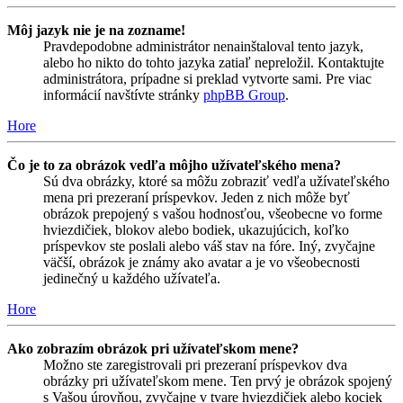
Môj jazyk nie je na zozname!
Pravdepodobne administrátor nenainštaloval tento jazyk,
alebo ho nikto do tohto jazyka zatiaľ nepreložil. Kontaktujte
administrátora, prípadne si preklad vytvorte sami. Pre viac
informácií navštívte stránky
phpBB Group
.
Hore
Čo je to za obrázok vedľa môjho užívateľského mena?
Sú dva obrázky, ktoré sa môžu zobraziť vedľa užívateľského
mena pri prezeraní príspevkov. Jeden z nich môže byť
obrázok prepojený s vašou hodnosťou, všeobecne vo forme
hviezdičiek, blokov alebo bodiek, ukazujúcich, koľko
príspevkov ste poslali alebo váš stav na fóre. Iný, zvyčajne
väčší, obrázok je známy ako avatar a je vo všeobecnosti
jedinečný u každého užívateľa.
Hore
Ako zobrazím obrázok pri užívateľskom mene?
Možno ste zaregistrovali pri prezeraní príspevkov dva
obrázky pri užívateľskom mene. Ten prvý je obrázok spojený
s Vašou úrovňou, zvyčajne v tvare hviezdičiek alebo kociek