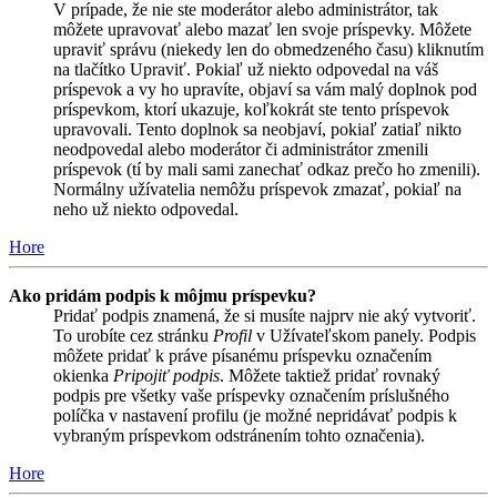
V prípade, že nie ste moderátor alebo administrátor, tak
môžete upravovať alebo mazať len svoje príspevky. Môžete
upraviť správu (niekedy len do obmedzeného času) kliknutím
na tlačítko Upraviť. Pokiaľ už niekto odpovedal na váš
príspevok a vy ho upravíte, objaví sa vám malý doplnok pod
príspevkom, ktorí ukazuje, koľkokrát ste tento príspevok
upravovali. Tento doplnok sa neobjaví, pokiaľ zatiaľ nikto
neodpovedal alebo moderátor či administrátor zmenili
príspevok (tí by mali sami zanechať odkaz prečo ho zmenili).
Normálny užívatelia nemôžu príspevok zmazať, pokiaľ na
neho už niekto odpovedal.
Hore
Ako pridám podpis k môjmu príspevku?
Pridať podpis znamená, že si musíte najprv nie aký vytvoriť.
To urobíte cez stránku
Profil
v Užívateľskom panely. Podpis
môžete pridať k práve písanému príspevku označením
okienka
Pripojiť podpis
. Môžete taktiež pridať rovnaký
podpis pre všetky vaše príspevky označením príslušného
políčka v nastavení profilu (je možné nepridávať podpis k
vybraným príspevkom odstránením tohto označenia).
Hore