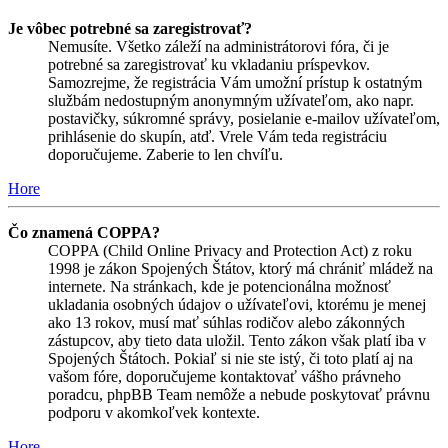
Je vôbec potrebné sa zaregistrovať?
Nemusíte. Všetko záleží na administrátorovi fóra, či je
potrebné sa zaregistrovať ku vkladaniu príspevkov.
Samozrejme, že registrácia Vám umožní prístup k ostatným
službám nedostupným anonymným užívateľom, ako napr.
postavičky, súkromné správy, posielanie e-mailov užívateľom,
prihlásenie do skupín, atď. Vrele Vám teda registráciu
doporučujeme. Zaberie to len chvíľu.
Hore
Čo znamená COPPA?
COPPA (Child Online Privacy and Protection Act) z roku
1998 je zákon Spojených Štátov, ktorý má chrániť mládež na
internete. Na stránkach, kde je potencionálna možnosť
ukladania osobných údajov o užívateľovi, ktorému je menej
ako 13 rokov, musí mať súhlas rodičov alebo zákonných
zástupcov, aby tieto data uložil. Tento zákon však platí iba v
Spojených Štátoch. Pokiaľ si nie ste istý, či toto platí aj na
vašom fóre, doporučujeme kontaktovať vášho právneho
poradcu, phpBB Team nemôže a nebude poskytovať právnu
podporu v akomkoľvek kontexte.
Hore