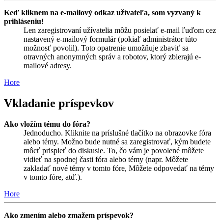
Keď kliknem na e-mailový odkaz užívateľa, som vyzvaný k
prihláseniu!
Len zaregistrovaní užívatelia môžu posielať e-mail ľuďom cez
nastavený e-mailový formulár (pokiaľ administrátor túto
možnosť povolil). Toto opatrenie umožňuje zbaviť sa
otravných anonymných správ a robotov, ktorý zbierajú e-
mailové adresy.
Hore
Vkladanie príspevkov
Ako vložím tému do fóra?
Jednoducho. Kliknite na príslušné tlačítko na obrazovke fóra
alebo témy. Možno bude nutné sa zaregistrovať, kým budete
môcť prispieť do diskusie. To, čo vám je povolené môžete
vidieť na spodnej časti fóra alebo témy (napr. Môžete
zakladať nové témy v tomto fóre, Môžete odpovedať na témy
v tomto fóre, atď.).
Hore
Ako zmením alebo zmažem príspevok?