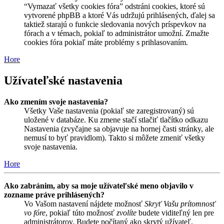
“Vymazať všetky cookies fóra” odstráni cookies, ktoré sú
vytvorené phpBB a ktoré Vás udržujú prihlásených, ďalej sa
taktiež starajú o funkcie sledovania nových príspevkov na
fórach a v témach, pokiaľ to administrátor umožní. Zmažte
cookies fóra pokiaľ máte problémy s prihlasovaním.
Hore
Užívateľské nastavenia
Ako zmením svoje nastavenia?
Všetky Vaše nastavenia (pokiaľ ste zaregistrovaný) sú
uložené v databáze. Ku zmene stačí stlačiť tlačítko odkazu
Nastavenia (zvyčajne sa objavuje na hornej časti stránky, ale
nemusí to byť pravidlom). Takto si môžete zmeniť všetky
svoje nastavenia.
Hore
Ako zabránim, aby sa moje užívateľské meno objavilo v
zozname práve prihlásených?
Vo Vašom nastavení nájdete možnosť
Skryť Vašu prítomnosť
vo fóre
, pokiaľ túto možnosť
zvolíte
budete viditeľný len pre
administrátorov. Budete počítaný ako skrytý užívateľ.