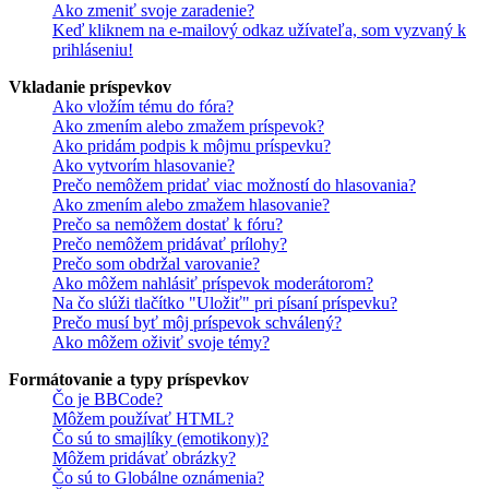
Ako zmeniť svoje zaradenie?
Keď kliknem na e-mailový odkaz užívateľa, som vyzvaný k
prihláseniu!
Vkladanie príspevkov
Ako vložím tému do fóra?
Ako zmením alebo zmažem príspevok?
Ako pridám podpis k môjmu príspevku?
Ako vytvorím hlasovanie?
Prečo nemôžem pridať viac možností do hlasovania?
Ako zmením alebo zmažem hlasovanie?
Prečo sa nemôžem dostať k fóru?
Prečo nemôžem pridávať prílohy?
Prečo som obdržal varovanie?
Ako môžem nahlásiť príspevok moderátorom?
Na čo slúži tlačítko "Uložiť" pri písaní príspevku?
Prečo musí byť môj príspevok schválený?
Ako môžem oživiť svoje témy?
Formátovanie a typy príspevkov
Čo je BBCode?
Môžem používať HTML?
Čo sú to smajlíky (emotikony)?
Môžem pridávať obrázky?
Čo sú to Globálne oznámenia?