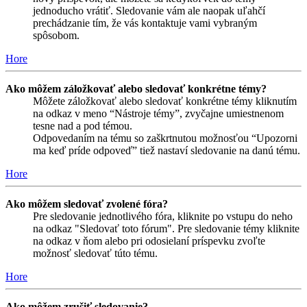
jednoducho vrátiť. Sledovanie vám ale naopak uľahčí
prechádzanie tím, že vás kontaktuje vami vybraným
spôsobom.
Hore
Ako môžem záložkovať alebo sledovať konkrétne témy?
Môžete záložkovať alebo sledovať konkrétne témy kliknutím
na odkaz v meno “Nástroje témy”, zvyčajne umiestnenom
tesne nad a pod témou.
Odpovedaním na tému so zaškrtnutou možnosťou “Upozorni
ma keď príde odpoveď” tiež nastaví sledovanie na danú tému.
Hore
Ako môžem sledovať zvolené fóra?
Pre sledovanie jednotlivého fóra, kliknite po vstupu do neho
na odkaz "Sledovať toto fórum". Pre sledovanie témy kliknite
na odkaz v ňom alebo pri odosielaní príspevku zvoľte
možnosť sledovať túto tému.
Hore
Ako môžem zrušiť sledovanie?