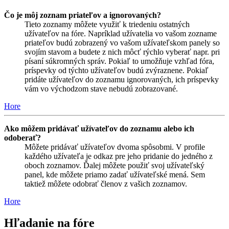
Čo je môj zoznam priateľov a ignorovaných?
Tieto zoznamy môžete využiť k triedeniu ostatných
užívateľov na fóre. Napríklad užívatelia vo vašom zozname
priateľov budú zobrazený vo vašom užívateľskom panely so
svojím stavom a budete z nich môcť rýchlo vyberať napr. pri
písaní súkromných správ. Pokiaľ to umožňuje vzhľad fóra,
príspevky od týchto užívateľov budú zvýraznene. Pokiaľ
pridáte užívateľov do zoznamu ignorovaných, ich príspevky
vám vo východzom stave nebudú zobrazované.
Hore
Ako môžem pridávať užívateľov do zoznamu alebo ich
odoberať?
Môžete pridávať užívateľov dvoma spôsobmi. V profile
každého užívateľa je odkaz pre jeho pridanie do jedného z
oboch zoznamov. Ďalej môžete použiť svoj užívateľský
panel, kde môžete priamo zadať užívateľské mená. Sem
taktiež môžete odobrať členov z vašich zoznamov.
Hore
Hľadanie na fóre