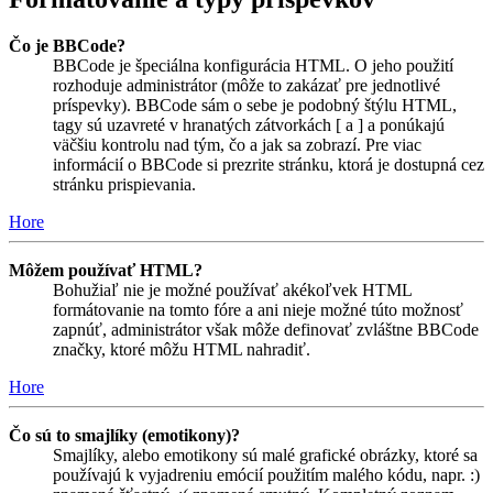
Čo je BBCode?
BBCode je špeciálna konfigurácia HTML. O jeho použití
rozhoduje administrátor (môže to zakázať pre jednotlivé
príspevky). BBCode sám o sebe je podobný štýlu HTML,
tagy sú uzavreté v hranatých zátvorkách [ a ] a ponúkajú
väčšiu kontrolu nad tým, čo a jak sa zobrazí. Pre viac
informácií o BBCode si prezrite stránku, ktorá je dostupná cez
stránku prispievania.
Hore
Môžem používať HTML?
Bohužiaľ nie je možné používať akékoľvek HTML
formátovanie na tomto fóre a ani nieje možné túto možnosť
zapnúť, administrátor však môže definovať zvláštne BBCode
značky, ktoré môžu HTML nahradiť.
Hore
Čo sú to smajlíky (emotikony)?
Smajlíky, alebo emotikony sú malé grafické obrázky, ktoré sa
používajú k vyjadreniu emócií použitím malého kódu, napr. :)