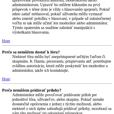
upravované pôvodným autorom, moderátorom alebo
administrátorom. Upraviť ho môžete kliknutím na prvý
príspevok v téme (toto je vždy s hlasovaním spojené). Pokiaľ
nikto zatiaľ nehlasoval, pokiaľ užívatelia môžu vymazať
alebo zmeniť položku v hlasovaní, v prípade už uskutočnenej
voľby to tak môže učiniť len moderátor alebo administrátor.
Týmto opatrením sa snažíme zabrániť manipulácii s
výsledkami hlasovania.
Hore
Prečo sa nemôžem dostať k fóru?
Niektoré fóra môžu byť zneprístupnené určitým ľuďom či
skupinám. K čítaniu, prezeraniu, prispievaniu atď. potrebujete
zvláštnu autorizáciu, ktorú môže poskytnúť len moderátor a
administrátor, takže ich kontaktujte.
Hore
Prečo nemôžem pridávať prílohy?
Administrátor môže povoľovať pridávanie príloh pre
jednotlivé fóra, užívateľov, alebo skupiny. Pokiaľ nemáte
dostatočné oprávnenia z jednej z týchto možností, alebo
niektoré z nich úplne zabraňujú pridávať prílohy, nezobrazí sa
vám táto možnosť pri odosielaní príspevkov.