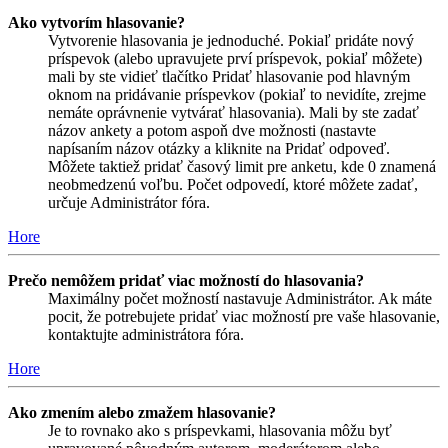
Ako vytvorím hlasovanie?
Vytvorenie hlasovania je jednoduché. Pokiaľ pridáte nový
príspevok (alebo upravujete prví príspevok, pokiaľ môžete)
mali by ste vidieť tlačítko Pridať hlasovanie pod hlavným
oknom na pridávanie príspevkov (pokiaľ to nevidíte, zrejme
nemáte oprávnenie vytvárať hlasovania). Mali by ste zadať
názov ankety a potom aspoň dve možnosti (nastavte
napísaním názov otázky a kliknite na Pridať odpoveď.
Môžete taktiež pridať časový limit pre anketu, kde 0 znamená
neobmedzenú voľbu. Počet odpovedí, ktoré môžete zadať,
určuje Administrátor fóra.
Hore
Prečo nemôžem pridať viac možností do hlasovania?
Maximálny počet možností nastavuje Administrátor. Ak máte
pocit, že potrebujete pridať viac možností pre vaše hlasovanie,
kontaktujte administrátora fóra.
Hore
Ako zmením alebo zmažem hlasovanie?
Je to rovnako ako s príspevkami, hlasovania môžu byť