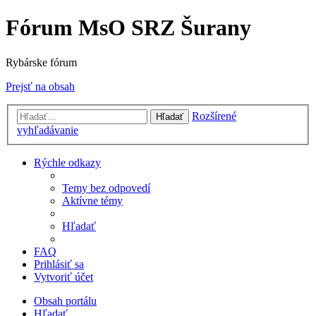
Fórum MsO SRZ Šurany
Rybárske fórum
Prejsť na obsah
Rozšírené
Hľadať
vyhľadávanie
Rýchle odkazy
Temy bez odpovedí
Aktívne témy
Hľadať
FAQ
Prihlásiť sa
Vytvoriť účet
Obsah portálu
Hľadať