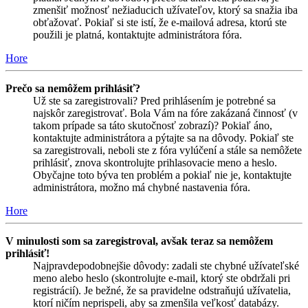
zmenšiť možnosť nežiaducich užívateľov, ktorý sa snažia iba
obťažovať. Pokiaľ si ste istí, že e-mailová adresa, ktorú ste
použili je platná, kontaktujte administrátora fóra.
Hore
Prečo sa nemôžem prihlásiť?
Už ste sa zaregistrovali? Pred prihlásením je potrebné sa
najskôr zaregistrovať. Bola Vám na fóre zakázaná činnosť (v
takom prípade sa táto skutočnosť zobrazí)? Pokiaľ áno,
kontaktujte administrátora a pýtajte sa na dôvody. Pokiaľ ste
sa zaregistrovali, neboli ste z fóra vylúčení a stále sa nemôžete
prihlásiť, znova skontrolujte prihlasovacie meno a heslo.
Obyčajne toto býva ten problém a pokiaľ nie je, kontaktujte
administrátora, možno má chybné nastavenia fóra.
Hore
V minulosti som sa zaregistroval, avšak teraz sa nemôžem
prihlásiť!
Najpravdepodobnejšie dôvody: zadali ste chybné užívateľské
meno alebo heslo (skontrolujte e-mail, ktorý ste obdržali pri
registrácií). Je bežné, že sa pravidelne odstraňujú užívatelia,
ktorí ničím neprispeli, aby sa zmenšila veľkosť databázy.