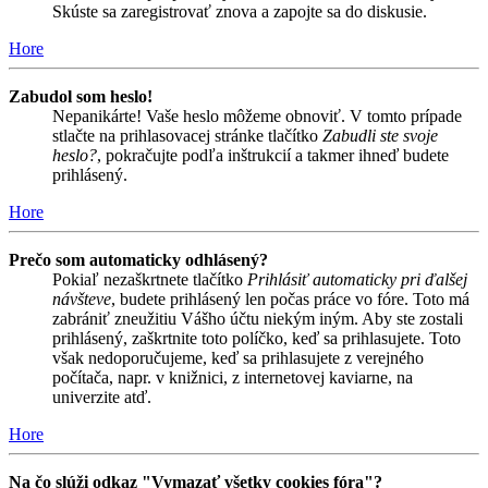
Skúste sa zaregistrovať znova a zapojte sa do diskusie.
Hore
Zabudol som heslo!
Nepanikárte! Vaše heslo môžeme obnoviť. V tomto prípade
stlačte na prihlasovacej stránke tlačítko
Zabudli ste svoje
heslo?
, pokračujte podľa inštrukcií a takmer ihneď budete
prihlásený.
Hore
Prečo som automaticky odhlásený?
Pokiaľ nezaškrtnete tlačítko
Prihlásiť automaticky pri ďalšej
návšteve
, budete prihlásený len počas práce vo fóre. Toto má
zabrániť zneužitiu Vášho účtu niekým iným. Aby ste zostali
prihlásený, zaškrtnite toto políčko, keď sa prihlasujete. Toto
však nedoporučujeme, keď sa prihlasujete z verejného
počítača, napr. v knižnici, z internetovej kaviarne, na
univerzite atď.
Hore
Na čo slúži odkaz "Vymazať všetky cookies fóra"?