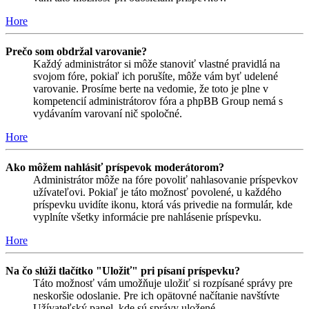
Hore
Prečo som obdržal varovanie?
Každý administrátor si môže stanoviť vlastné pravidlá na
svojom fóre, pokiaľ ich porušíte, môže vám byť udelené
varovanie. Prosíme berte na vedomie, že toto je plne v
kompetencií administrátorov fóra a phpBB Group nemá s
vydávaním varovaní nič spoločné.
Hore
Ako môžem nahlásiť príspevok moderátorom?
Administrátor môže na fóre povoliť nahlasovanie príspevkov
užívateľovi. Pokiaľ je táto možnosť povolené, u každého
príspevku uvidíte ikonu, ktorá vás privedie na formulár, kde
vyplníte všetky informácie pre nahlásenie príspevku.
Hore
Na čo slúži tlačítko "Uložiť" pri písaní príspevku?
Táto možnosť vám umožňuje uložiť si rozpísané správy pre
neskoršie odoslanie. Pre ich opätovné načítanie navštívte
Užívateľský panel, kde sú správy uložené.