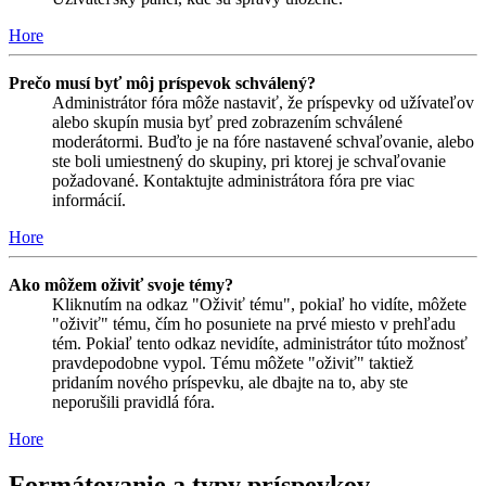
Hore
Prečo musí byť môj príspevok schválený?
Administrátor fóra môže nastaviť, že príspevky od užívateľov
alebo skupín musia byť pred zobrazením schválené
moderátormi. Buďto je na fóre nastavené schvaľovanie, alebo
ste boli umiestnený do skupiny, pri ktorej je schvaľovanie
požadované. Kontaktujte administrátora fóra pre viac
informácií.
Hore
Ako môžem oživiť svoje témy?
Kliknutím na odkaz "Oživiť tému", pokiaľ ho vidíte, môžete
"oživiť" tému, čím ho posuniete na prvé miesto v prehľadu
tém. Pokiaľ tento odkaz nevidíte, administrátor túto možnosť
pravdepodobne vypol. Tému môžete "oživiť" taktiež
pridaním nového príspevku, ale dbajte na to, aby ste
neporušili pravidlá fóra.
Hore
Formátovanie a typy príspevkov