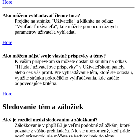
Hore
Ako môžem vyhľadávať členov fóra?
Prejdite na stránku "Užívatelia" a kliknite na odkaz
"Vyhľadať užívateľa", kde môžete pomocou rôznych
parametrov užívateľa vyhľadať.
Hore
Ako môžem nájsť svoje vlastné príspevky a témy?
K vaším príspevkom sa môžete dostať kliknutím na odkaz
"Hľadať užívateľove príspevky" v Užívateľskom panely,
alebo cez váš profil. Pre vyhľadávanie tém, ktoré ste odoslali,
využite stránku pokročilého vyhľadávania, kde zadáte
odpovedajúce kritéria.
Hore
Sledovanie tém a záložiek
Aký je rozdiel medzi sledovaním a záložkami?
Záložkovanie v phpBB3 je veľmi podobné záložkám, ktoré
poznáte z vášho prehliadača. Nie ste upozornený, keď príde
nový príspevok, ale môžete sa kedykoľvek do témy