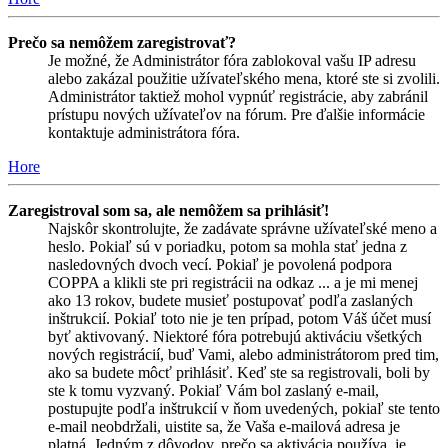
Prečo sa nemôžem zaregistrovať?
Je možné, že Administrátor fóra zablokoval vašu IP adresu
alebo zakázal použitie užívateľského mena, ktoré ste si zvolili.
Administrátor taktiež mohol vypnúť registrácie, aby zabránil
prístupu nových užívateľov na fórum. Pre ďalšie informácie
kontaktuje administrátora fóra.
Hore
Zaregistroval som sa, ale nemôžem sa prihlásiť!
Najskôr skontrolujte, že zadávate správne užívateľské meno a
heslo. Pokiaľ sú v poriadku, potom sa mohla stať jedna z
nasledovných dvoch vecí. Pokiaľ je povolená podpora
COPPA a klikli ste pri registrácii na odkaz ... a je mi menej
ako 13 rokov, budete musieť postupovať podľa zaslaných
inštrukcií. Pokiaľ toto nie je ten prípad, potom Váš účet musí
byť aktivovaný. Niektoré fóra potrebujú aktiváciu všetkých
nových registrácií, buď Vami, alebo administrátorom pred tim,
ako sa budete môcť prihlásiť. Keď ste sa registrovali, boli by
ste k tomu vyzvaný. Pokiaľ Vám bol zaslaný e-mail,
postupujte podľa inštrukcií v ňom uvedených, pokiaľ ste tento
e-mail neobdržali, uistite sa, že Vaša e-mailová adresa je
platná. Jedným z dôvodov, prečo sa aktivácia používa, je