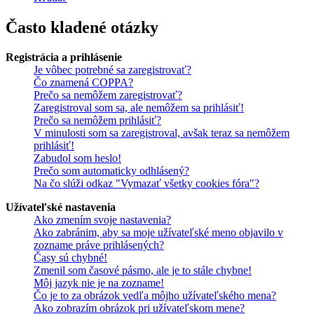
Často kladené otázky
Registrácia a prihlásenie
Je vôbec potrebné sa zaregistrovať?
Čo znamená COPPA?
Prečo sa nemôžem zaregistrovať?
Zaregistroval som sa, ale nemôžem sa prihlásiť!
Prečo sa nemôžem prihlásiť?
V minulosti som sa zaregistroval, avšak teraz sa nemôžem
prihlásiť!
Zabudol som heslo!
Prečo som automaticky odhlásený?
Na čo slúži odkaz "Vymazať všetky cookies fóra"?
Užívateľské nastavenia
Ako zmením svoje nastavenia?
Ako zabránim, aby sa moje užívateľské meno objavilo v
zozname práve prihlásených?
Časy sú chybné!
Zmenil som časové pásmo, ale je to stále chybne!
Môj jazyk nie je na zozname!
Čo je to za obrázok vedľa môjho užívateľského mena?
Ako zobrazím obrázok pri užívateľskom mene?