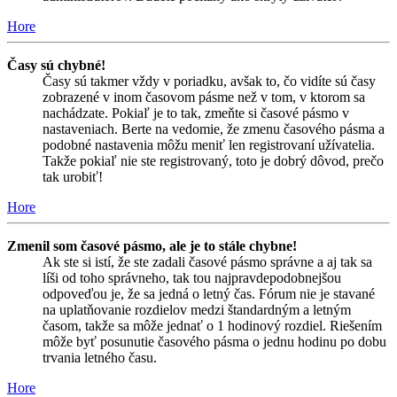
Hore
Časy sú chybné!
Časy sú takmer vždy v poriadku, avšak to, čo vidíte sú časy
zobrazené v inom časovom pásme než v tom, v ktorom sa
nachádzate. Pokiaľ je to tak, zmeňte si časové pásmo v
nastaveniach. Berte na vedomie, že zmenu časového pásma a
podobné nastavenia môžu meniť len registrovaní užívatelia.
Takže pokiaľ nie ste registrovaný, toto je dobrý dôvod, prečo
tak urobiť!
Hore
Zmenil som časové pásmo, ale je to stále chybne!
Ak ste si istí, že ste zadali časové pásmo správne a aj tak sa
líši od toho správneho, tak tou najpravdepodobnejšou
odpoveďou je, že sa jedná o letný čas. Fórum nie je stavané
na uplatňovanie rozdielov medzi štandardným a letným
časom, takže sa môže jednať o 1 hodinový rozdiel. Riešením
môže byť posunutie časového pásma o jednu hodinu po dobu
trvania letného času.
Hore