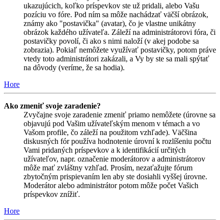
ukazujúcich, koľko príspevkov ste už pridali, alebo Vašu
pozíciu vo fóre. Pod ním sa môže nachádzať väčší obrázok,
známy ako "postavička" (avatar), čo je vlastne unikátny
obrázok každého užívateľa. Záleží na administrátorovi fóra, či
postavičky povolí, či ako s nimi naloží (v akej podobe sa
zobrazia). Pokiaľ nemôžete využívať postavičky, potom práve
vtedy toto administrátori zakázali, a Vy by ste sa mali spýtať
na dôvody (veríme, že sa hodia).
Hore
Ako zmeniť svoje zaradenie?
Zvyčajne svoje zaradenie zmeniť priamo nemôžete (úrovne sa
objavujú pod Vašim užívateľským menom v témach a vo
Vašom profile, čo záleží na použitom vzhľade). Väčšina
diskusných fór používa hodnotenie úrovní k rozlíšeniu počtu
Vami pridaných príspevkov a k identifikácií určitých
užívateľov, napr. označenie moderátorov a administrátorov
môže mať zvláštny vzhľad. Prosím, nezaťažujte fórum
zbytočným prispievaním len aby ste dosiahli vyššej úrovne.
Moderátor alebo administrátor potom môže počet Vašich
príspevkov znížiť.
Hore