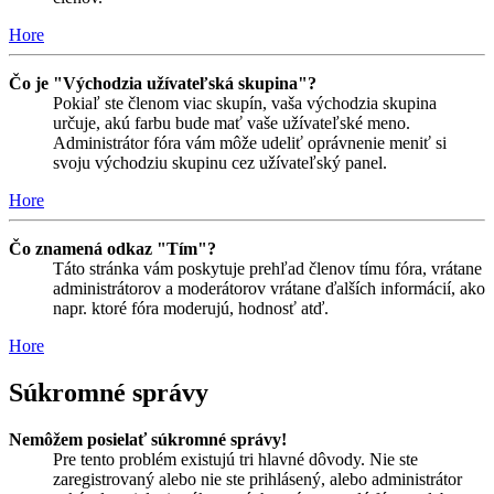
Hore
Čo je "Východzia užívateľská skupina"?
Pokiaľ ste členom viac skupín, vaša východzia skupina
určuje, akú farbu bude mať vaše užívateľské meno.
Administrátor fóra vám môže udeliť oprávnenie meniť si
svoju východziu skupinu cez užívateľský panel.
Hore
Čo znamená odkaz "Tím"?
Táto stránka vám poskytuje prehľad členov tímu fóra, vrátane
administrátorov a moderátorov vrátane ďalších informácií, ako
napr. ktoré fóra moderujú, hodnosť atď.
Hore
Súkromné správy
Nemôžem posielať súkromné správy!
Pre tento problém existujú tri hlavné dôvody. Nie ste
zaregistrovaný alebo nie ste prihlásený, alebo administrátor