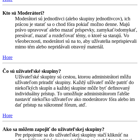
Kto sú Moderátori?
Moderátori sú jednotlivci (alebo skupiny jednotlivcov), ich
prácou je starať sa o chod fóra pokiaľ možno denne. Majú
právo upravovať alebo mazať príspevky, zamykať/odomykať,
presúvať, mazať a rozdeľovať témy, o ktoré sa starajú. Vo
všeobecnosti, moderátori sú na to, aby užívatelia neprispievali
mimo tém alebo nepridávali otravný materiál.
Hore
Čo sú užívateľské skupiny?
Užívateľské skupiny sú cestou, ktorou administrátori môžu
užívateľom priradiť skupiny. Každý užívateľ môže patriť do
niekoľkých skupín a každej skupine môže byť definovaný
individuálny prístup. To umožňuje administrátorom ľahšie
nastaviť niekoľko užívateľov ako moderátorov fóra alebo im
dať prístup na súkromné fórum, atď.
Hore
Ako sa môžem zapojiť do užívateľskej skupiny?
Pre pripojenie sa do užívateľskej skupiny stačí kliknúť na