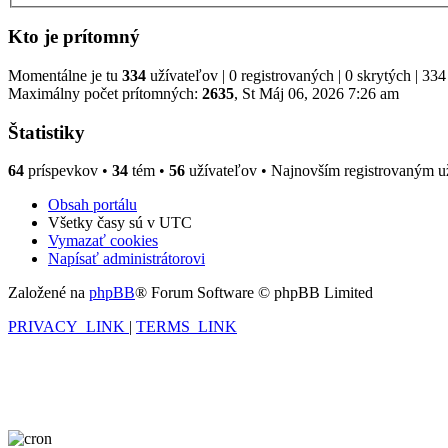
Kto je prítomný
Momentálne je tu
334
užívateľov | 0 registrovaných | 0 skrytých | 334
Maximálny počet prítomných:
2635
, St Máj 06, 2026 7:26 am
Štatistiky
64
príspevkov •
34
tém •
56
užívateľov • Najnovším registrovaným u
Obsah portálu
Všetky časy sú v
UTC
Vymazať cookies
Napísať administrátorovi
Založené na
phpBB
® Forum Software © phpBB Limited
PRIVACY_LINK
|
TERMS_LINK