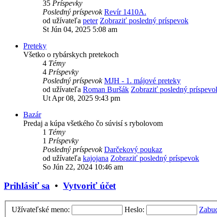
35
Príspevky
Posledný príspevok
Revír 1410A.
od užívateľa
peter
Zobraziť posledný príspevok
St Jún 04, 2025 5:08 am
Preteky
Všetko o rybárskych pretekoch
4
Témy
4
Príspevky
Posledný príspevok
MJH - 1. májové preteky
od užívateľa
Roman Buršák
Zobraziť posledný príspevo
Ut Apr 08, 2025 9:43 pm
Bazár
Predaj a kúpa všetkého čo súvisí s rybolovom
1
Témy
1
Príspevky
Posledný príspevok
Darčekový poukaz
od užívateľa
kajojana
Zobraziť posledný príspevok
So Jún 22, 2024 10:46 am
Prihlásiť sa
•
Vytvoriť účet
Užívateľské meno:
Heslo:
Zabud