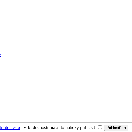
k
nuté heslo
|
V budúcnosti ma automaticky prihlásiť