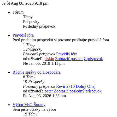
Je Št Aug 06, 2026 9:18 pm
Fórum
Témy
Príspevky
Posledný príspevok
Pravidlá fóra
Pred pridaním príspevku si pozorne prečítajte pravidlá fóra
1
Témy
1
Príspevky
Posledný príspevok
Pravidlá fóra
od užívateľa
siskin
Zobraziť posledný príspevok
Ne Jan 06, 2019 1:11 pm
Rýchle správy od Hospodára
8
Témy
19
Príspevky
Posledný príspevok
Revír 2710 Dolný Ohaj
od užívateľa
peter
Zobraziť posledný príspevok
Po Aug 03, 2026 1:33 pm
Výbor MsO Šurany
Sem píšte otázky na výbor
19
Témy