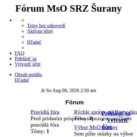
Fórum MsO SRZ Šurany
Temy bez odpovedí
Aktívne témy
Hľadať
FAQ
Prihlásiť sa
Vytvoriť účet
Obsah portálu
Hľadať
Je So Aug 08, 2026 2:50 am
Fórum
Pravidlá fóra
Rýchle správy od Hospodár
Prihlásiť sa
Pred pridaním príspevku si pozorne prečítajte
Témy:
8
•
Vytvoriť
pravidlá fóra
účet
Výbor MsO Šurany
Témy:
1
Sem píšte otázky na výbor