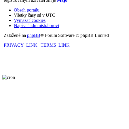
registrovaným užívateľom je
Majo
Obsah portálu
Všetky časy sú v
UTC
Vymazať cookies
Napísať administrátorovi
Založené na
phpBB
® Forum Software © phpBB Limited
PRIVACY_LINK
|
TERMS_LINK