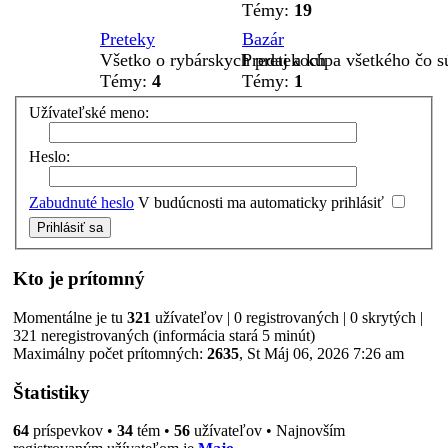
Témy:
19
Preteky
Bazár
Všetko o rybárskych pretekoch
Predaj a kúpa všetkého čo s
Témy:
4
Témy:
1
Užívateľské meno:
Heslo:
Zabudnuté heslo
V budúcnosti ma automaticky prihlásiť
Kto je prítomný
Momentálne je tu
321
užívateľov | 0 registrovaných | 0 skrytých |
321 neregistrovaných (informácia stará 5 minút)
Maximálny počet prítomných:
2635
, St Máj 06, 2026 7:26 am
Štatistiky
64
príspevkov •
34
tém •
56
užívateľov • Najnovším