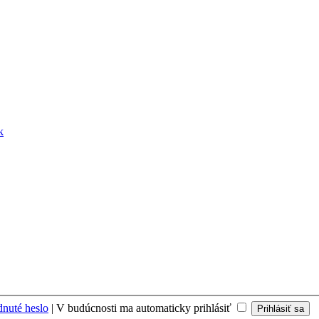
k
nuté heslo
|
V budúcnosti ma automaticky prihlásiť