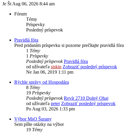
Je Št Aug 06, 2026 8:44 am
Fórum
Témy
Príspevky
Posledný príspevok
Pravidlá fóra
Pred pridaním príspevku si pozorne prečítajte pravidlá fóra
1
Témy
1
Príspevky
Posledný príspevok
Pravidlá fóra
od užívateľa
siskin
Zobraziť posledný príspevok
Ne Jan 06, 2019 1:11 pm
Rýchle správy od Hospodára
8
Témy
19
Príspevky
Posledný príspevok
Revír 2710 Dolný Ohaj
od užívateľa
peter
Zobraziť posledný príspevok
Po Aug 03, 2026 1:33 pm
Výbor MsO Šurany
Sem píšte otázky na výbor
19
Témy