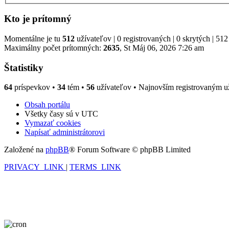
Kto je prítomný
Momentálne je tu
512
užívateľov | 0 registrovaných | 0 skrytých | 512
Maximálny počet prítomných:
2635
, St Máj 06, 2026 7:26 am
Štatistiky
64
príspevkov •
34
tém •
56
užívateľov • Najnovším registrovaným u
Obsah portálu
Všetky časy sú v
UTC
Vymazať cookies
Napísať administrátorovi
Založené na
phpBB
® Forum Software © phpBB Limited
PRIVACY_LINK
|
TERMS_LINK