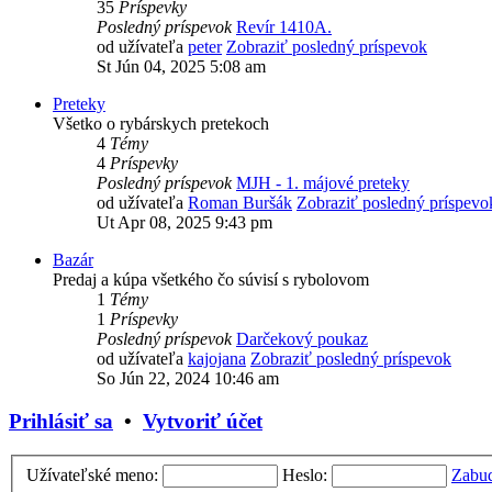
35
Príspevky
Posledný príspevok
Revír 1410A.
od užívateľa
peter
Zobraziť posledný príspevok
St Jún 04, 2025 5:08 am
Preteky
Všetko o rybárskych pretekoch
4
Témy
4
Príspevky
Posledný príspevok
MJH - 1. májové preteky
od užívateľa
Roman Buršák
Zobraziť posledný príspevo
Ut Apr 08, 2025 9:43 pm
Bazár
Predaj a kúpa všetkého čo súvisí s rybolovom
1
Témy
1
Príspevky
Posledný príspevok
Darčekový poukaz
od užívateľa
kajojana
Zobraziť posledný príspevok
So Jún 22, 2024 10:46 am
Prihlásiť sa
•
Vytvoriť účet
Užívateľské meno:
Heslo:
Zabud