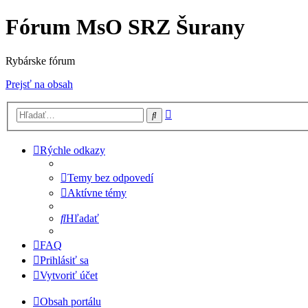
Fórum MsO SRZ Šurany
Rybárske fórum
Prejsť na obsah
Rozšírené
Hľadať
vyhľadávanie
Rýchle odkazy
Temy bez odpovedí
Aktívne témy
Hľadať
FAQ
Prihlásiť sa
Vytvoriť účet
Obsah portálu