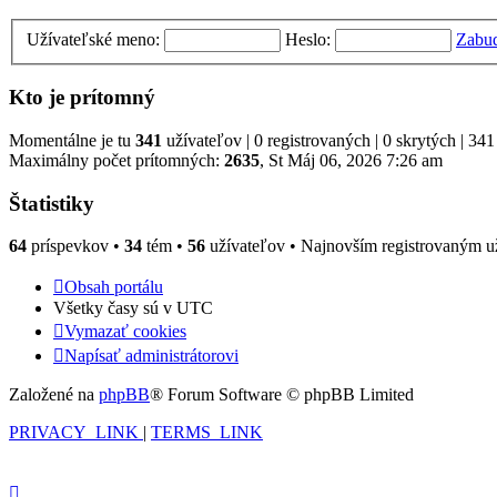
Užívateľské meno:
Heslo:
Zabud
Kto je prítomný
Momentálne je tu
341
užívateľov | 0 registrovaných | 0 skrytých | 341
Maximálny počet prítomných:
2635
, St Máj 06, 2026 7:26 am
Štatistiky
64
príspevkov •
34
tém •
56
užívateľov • Najnovším registrovaným u
Obsah portálu
Všetky časy sú v
UTC
Vymazať cookies
Napísať administrátorovi
Založené na
phpBB
® Forum Software © phpBB Limited
PRIVACY_LINK
|
TERMS_LINK