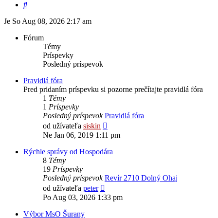
Hľadať
Je So Aug 08, 2026 2:17 am
Fórum
Témy
Príspevky
Posledný príspevok
Pravidlá fóra
Pred pridaním príspevku si pozorne prečítajte pravidlá fóra
1
Témy
1
Príspevky
Posledný príspevok
Pravidlá fóra
Zobraziť
od užívateľa
siskin
posledný
Ne Jan 06, 2019 1:11 pm
príspevok
Rýchle správy od Hospodára
8
Témy
19
Príspevky
Posledný príspevok
Revír 2710 Dolný Ohaj
Zobraziť
od užívateľa
peter
posledný
Po Aug 03, 2026 1:33 pm
príspevok
Výbor MsO Šurany