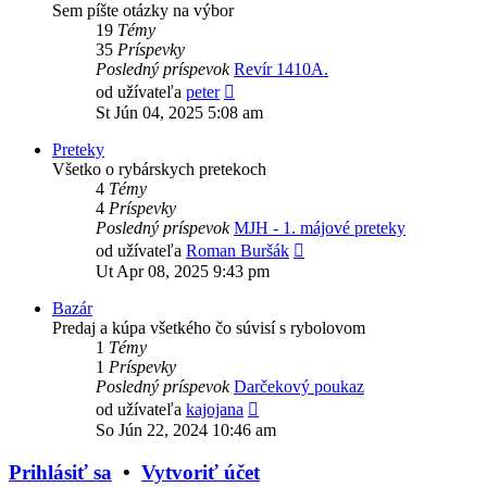
Sem píšte otázky na výbor
19
Témy
35
Príspevky
Posledný príspevok
Revír 1410A.
Zobraziť
od užívateľa
peter
posledný
St Jún 04, 2025 5:08 am
príspevok
Preteky
Všetko o rybárskych pretekoch
4
Témy
4
Príspevky
Posledný príspevok
MJH - 1. májové preteky
Zobraziť
od užívateľa
Roman Buršák
posledný
Ut Apr 08, 2025 9:43 pm
príspevok
Bazár
Predaj a kúpa všetkého čo súvisí s rybolovom
1
Témy
1
Príspevky
Posledný príspevok
Darčekový poukaz
Zobraziť
od užívateľa
kajojana
posledný
So Jún 22, 2024 10:46 am
príspevok
Prihlásiť sa
•
Vytvoriť účet