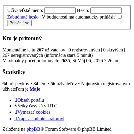
Užívateľské meno:
Heslo:
Zabudnuté heslo
|
V budúcnosti ma automaticky prihlásiť
Kto je prítomný
Momentálne je tu
267
užívateľov | 0 registrovaných | 0 skrytých |
267 neregistrovaných (informácia stará 5 minút)
Maximálny počet prítomných:
2635
, St Máj 06, 2026 7:26 am
Štatistiky
64
príspevkov •
34
tém •
56
užívateľov • Najnovším registrovaným
užívateľom je
Majo
Obsah portálu
Všetky časy sú v
UTC
Vymazať cookies
Napísať administrátorovi
Založené na
phpBB
® Forum Software © phpBB Limited