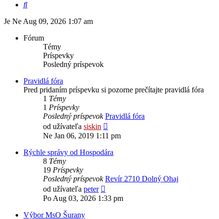
Hľadať
Je Ne Aug 09, 2026 1:07 am
Fórum
Témy
Príspevky
Posledný príspevok
Pravidlá fóra
Pred pridaním príspevku si pozorne prečítajte pravidlá fóra
1
Témy
1
Príspevky
Posledný príspevok
Pravidlá fóra
Zobraziť
od užívateľa
siskin
posledný
Ne Jan 06, 2019 1:11 pm
príspevok
Rýchle správy od Hospodára
8
Témy
19
Príspevky
Posledný príspevok
Revír 2710 Dolný Ohaj
Zobraziť
od užívateľa
peter
posledný
Po Aug 03, 2026 1:33 pm
príspevok
Výbor MsO Šurany