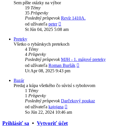
Sem píšte otázky na výbor
19
Témy
35
Príspevky
Posledný príspevok
Revír 1410A.
Zobraziť
od užívateľa
peter
posledný
St Jún 04, 2025 5:08 am
príspevok
Preteky
Všetko o rybárskych pretekoch
4
Témy
4
Príspevky
Posledný príspevok
MJH - 1. májové preteky
Zobraziť
od užívateľa
Roman Buršák
posledný
Ut Apr 08, 2025 9:43 pm
príspevok
Bazár
Predaj a kúpa všetkého čo súvisí s rybolovom
1
Témy
1
Príspevky
Posledný príspevok
Darčekový poukaz
Zobraziť
od užívateľa
kajojana
posledný
So Jún 22, 2024 10:46 am
príspevok
Prihlásiť sa
•
Vytvoriť účet