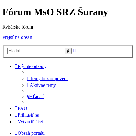
Fórum MsO SRZ Šurany
Rybárske fórum
Prejsť na obsah
Rozšírené
Hľadať
vyhľadávanie
Rýchle odkazy
Temy bez odpovedí
Aktívne témy
Hľadať
FAQ
Prihlásiť sa
Vytvoriť účet
Obsah portálu