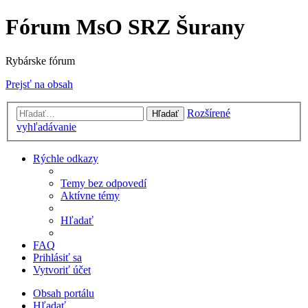
Fórum MsO SRZ Šurany
Rybárske fórum
Prejsť na obsah
Rozšírené
Hľadať
vyhľadávanie
Rýchle odkazy
Temy bez odpovedí
Aktívne témy
Hľadať
FAQ
Prihlásiť sa
Vytvoriť účet
Obsah portálu
Hľadať