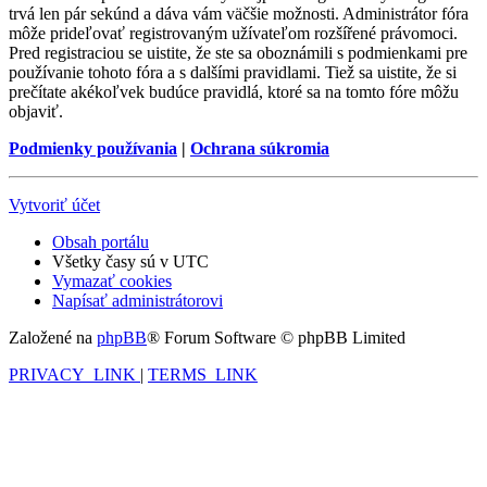
trvá len pár sekúnd a dáva vám väčšie možnosti. Administrátor fóra
môže prideľovať registrovaným užívateľom rozšířené právomoci.
Pred registraciou se uistite, že ste sa oboznámili s podmienkami pre
používanie tohoto fóra a s dalšími pravidlami. Tiež sa uistite, že si
prečítate akékoľvek budúce pravidlá, ktoré sa na tomto fóre môžu
objaviť.
Podmienky používania
|
Ochrana súkromia
Vytvoriť účet
Obsah portálu
Všetky časy sú v
UTC
Vymazať cookies
Napísať administrátorovi
Založené na
phpBB
® Forum Software © phpBB Limited
PRIVACY_LINK
|
TERMS_LINK