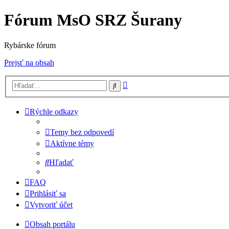
Fórum MsO SRZ Šurany
Rybárske fórum
Prejsť na obsah
Rozšírené
Hľadať
vyhľadávanie
Rýchle odkazy
Temy bez odpovedí
Aktívne témy
Hľadať
FAQ
Prihlásiť sa
Vytvoriť účet
Obsah portálu