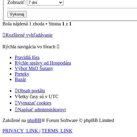
Zobraziť:
Bola nájdená 1 zhoda • Strana
1
z
1
Rozšírené vyhľadávanie
Rýchla navigácia vo fórach
Pravidlá fóra
Rýchle správy od Hospodára
Výbor MsO Šurany
Preteky
Bazár
Obsah portálu
Všetky časy sú v
UTC
Vymazať cookies
Napísať administrátorovi
Založené na
phpBB
® Forum Software © phpBB Limited
PRIVACY_LINK
|
TERMS_LINK