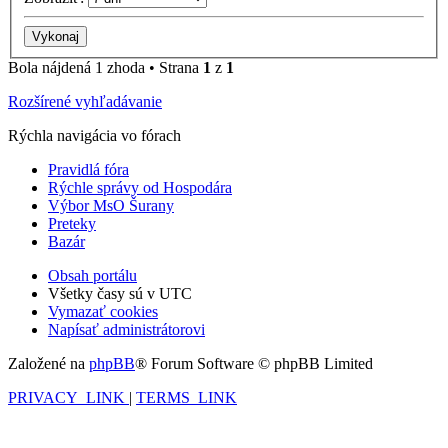
Bola nájdená 1 zhoda • Strana
1
z
1
Rozšírené vyhľadávanie
Rýchla navigácia vo fórach
Pravidlá fóra
Rýchle správy od Hospodára
Výbor MsO Šurany
Preteky
Bazár
Obsah portálu
Všetky časy sú v
UTC
Vymazať cookies
Napísať administrátorovi
Založené na
phpBB
® Forum Software © phpBB Limited
PRIVACY_LINK
|
TERMS_LINK