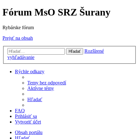
Fórum MsO SRZ Šurany
Rybárske fórum
Prejsť na obsah
Rozšírené
Hľadať
vyhľadávanie
Rýchle odkazy
Temy bez odpovedí
Aktívne témy
Hľadať
FAQ
Prihlásiť sa
Vytvoriť účet
Obsah portálu
Hľadať