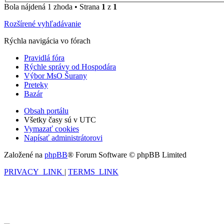
Bola nájdená 1 zhoda • Strana
1
z
1
Rozšírené vyhľadávanie
Rýchla navigácia vo fórach
Pravidlá fóra
Rýchle správy od Hospodára
Výbor MsO Šurany
Preteky
Bazár
Obsah portálu
Všetky časy sú v
UTC
Vymazať cookies
Napísať administrátorovi
Založené na
phpBB
® Forum Software © phpBB Limited
PRIVACY_LINK
|
TERMS_LINK