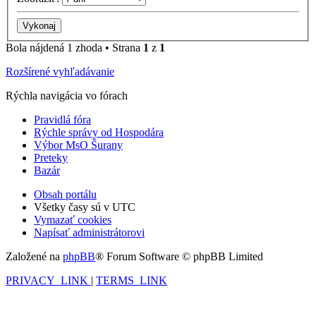
Bola nájdená 1 zhoda • Strana
1
z
1
Rozšírené vyhľadávanie
Rýchla navigácia vo fórach
Pravidlá fóra
Rýchle správy od Hospodára
Výbor MsO Šurany
Preteky
Bazár
Obsah portálu
Všetky časy sú v
UTC
Vymazať cookies
Napísať administrátorovi
Založené na
phpBB
® Forum Software © phpBB Limited
PRIVACY_LINK
|
TERMS_LINK