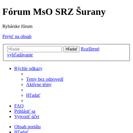
Fórum MsO SRZ Šurany
Rybárske fórum
Prejsť na obsah
Rozšírené
Hľadať
vyhľadávanie
Rýchle odkazy
Temy bez odpovedí
Aktívne témy
Hľadať
FAQ
Prihlásiť sa
Vytvoriť účet
Obsah portálu
Hľadať