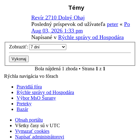
Témy
Revír 2710 Dolný Ohaj
Posledný príspevok od užívateľa
peter
«
Po
Aug 03, 2026 1:33 pm
Napísané v
Rýchle správy od Hospodára
Zobraziť:
Bola nájdená 1 zhoda • Strana
1
z
1
Rýchla navigácia vo fórach
Pravidlá fóra
Rýchle správy od Hospodára
Výbor MsO Šurany
Preteky
Bazár
Obsah portálu
Všetky časy sú v
UTC
Vymazať cookies
Napísať administrátorovi