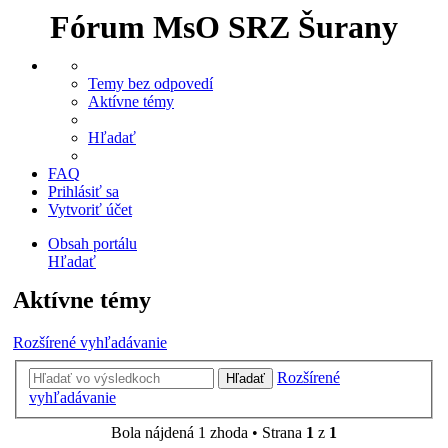
Fórum MsO SRZ Šurany
Temy bez odpovedí
Aktívne témy
Hľadať
FAQ
Prihlásiť sa
Vytvoriť účet
Obsah portálu
Hľadať
Aktívne témy
Rozšírené vyhľadávanie
Rozšírené
Hľadať
vyhľadávanie
Bola nájdená 1 zhoda • Strana
1
z
1