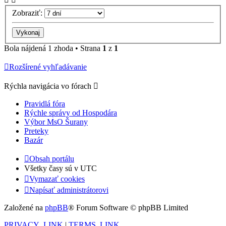
Zobraziť:
Bola nájdená 1 zhoda • Strana
1
z
1
Rozšírené vyhľadávanie
Rýchla navigácia vo fórach
Pravidlá fóra
Rýchle správy od Hospodára
Výbor MsO Šurany
Preteky
Bazár
Obsah portálu
Všetky časy sú v
UTC
Vymazať cookies
Napísať administrátorovi
Založené na
phpBB
® Forum Software © phpBB Limited
PRIVACY_LINK
|
TERMS_LINK