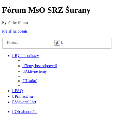
Fórum MsO SRZ Šurany
Rybárske fórum
Prejsť na obsah
Rozšírené
Hľadať
vyhľadávanie
Rýchle odkazy
Temy bez odpovedí
Aktívne témy
Hľadať
FAQ
Prihlásiť sa
Vytvoriť účet
Obsah portálu