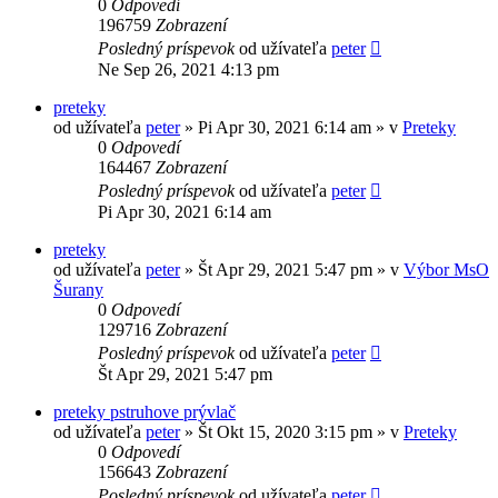
0
Odpovedí
196759
Zobrazení
Posledný príspevok
od užívateľa
peter
Ne Sep 26, 2021 4:13 pm
preteky
od užívateľa
peter
» Pi Apr 30, 2021 6:14 am » v
Preteky
0
Odpovedí
164467
Zobrazení
Posledný príspevok
od užívateľa
peter
Pi Apr 30, 2021 6:14 am
preteky
od užívateľa
peter
» Št Apr 29, 2021 5:47 pm » v
Výbor MsO
Šurany
0
Odpovedí
129716
Zobrazení
Posledný príspevok
od užívateľa
peter
Št Apr 29, 2021 5:47 pm
preteky pstruhove prývlač
od užívateľa
peter
» Št Okt 15, 2020 3:15 pm » v
Preteky
0
Odpovedí
156643
Zobrazení
Posledný príspevok
od užívateľa
peter