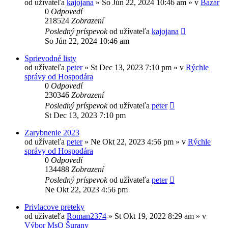
od užívateľa
kajojana
» So Jún 22, 2024 10:46 am » v
Bazár
0
Odpovedí
218524
Zobrazení
Posledný príspevok
od užívateľa
kajojana
So Jún 22, 2024 10:46 am
Sprievodné listy
od užívateľa
peter
» St Dec 13, 2023 7:10 pm » v
Rýchle
správy od Hospodára
0
Odpovedí
230346
Zobrazení
Posledný príspevok
od užívateľa
peter
St Dec 13, 2023 7:10 pm
Zarybnenie 2023
od užívateľa
peter
» Ne Okt 22, 2023 4:56 pm » v
Rýchle
správy od Hospodára
0
Odpovedí
134488
Zobrazení
Posledný príspevok
od užívateľa
peter
Ne Okt 22, 2023 4:56 pm
Privlacove preteky
od užívateľa
Roman2374
» St Okt 19, 2022 8:29 am » v
Výbor MsO Šurany