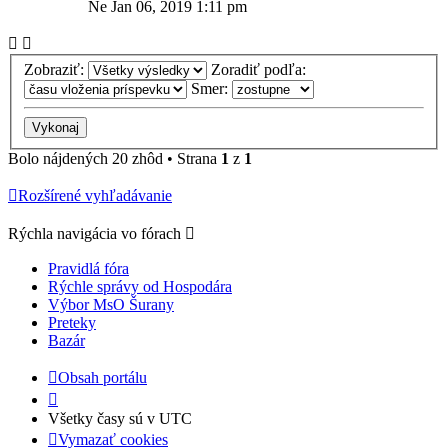
Ne Jan 06, 2019 1:11 pm
Zobraziť:
Zoradiť podľa:
Smer:
Bolo nájdených 20 zhôd • Strana
1
z
1
Rozšírené vyhľadávanie
Rýchla navigácia vo fórach
Pravidlá fóra
Rýchle správy od Hospodára
Výbor MsO Šurany
Preteky
Bazár
Obsah portálu
Všetky časy sú v
UTC
Vymazať cookies