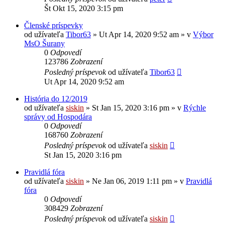
Št Okt 15, 2020 3:15 pm
Členské príspevky
od užívateľa
Tibor63
» Ut Apr 14, 2020 9:52 am » v
Výbor
MsO Šurany
0
Odpovedí
123786
Zobrazení
Posledný príspevok
od užívateľa
Tibor63
Ut Apr 14, 2020 9:52 am
História do 12/2019
od užívateľa
siskin
» St Jan 15, 2020 3:16 pm » v
Rýchle
správy od Hospodára
0
Odpovedí
168760
Zobrazení
Posledný príspevok
od užívateľa
siskin
St Jan 15, 2020 3:16 pm
Pravidlá fóra
od užívateľa
siskin
» Ne Jan 06, 2019 1:11 pm » v
Pravidlá
fóra
0
Odpovedí
308429
Zobrazení
Posledný príspevok
od užívateľa
siskin