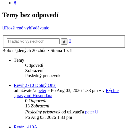
Hľadať
Temy bez odpovedí
Rozšírené vyhľadávanie
Rozšírené
Hľadať
vyhľadávanie
Bolo nájdených 20 zhôd • Strana
1
z
1
Témy
Odpovedí
Zobrazení
Posledný príspevok
Revír 2710 Dolný Ohaj
od užívateľa
peter
» Po Aug 03, 2026 1:33 pm » v
Rýchle
správy od Hospodára
0
Odpovedí
13
Zobrazení
Posledný príspevok
od užívateľa
peter
Po Aug 03, 2026 1:33 pm
Revír 1410A.