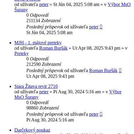
od užívateľa
peter
» St Jún 04, 2025 5:08 am » v
Výbor MsO
Šurany
0
Odpovedí
211134
Zobrazení
Posledný príspevok
od užívateľa
peter
St Jún 04, 2025 5:08 am
MJH - 1. májové preteky
od užívateľa
Roman Buršák
» Ut Apr 08, 2025 9:43 pm » v
Preteky
0
Odpovedí
212590
Zobrazení
Posledný príspevok
od užívateľa
Roman Buršák
Ut Apr 08, 2025 9:43 pm
Stara Žitava revir 2710
od užívateľa
peter
» Pi Aug 30, 2024 5:16 am » v
Výbor
MsO Šurany
0
Odpovedí
98860
Zobrazení
Posledný príspevok
od užívateľa
peter
Pi Aug 30, 2024 5:16 am
Darčekový poukaz