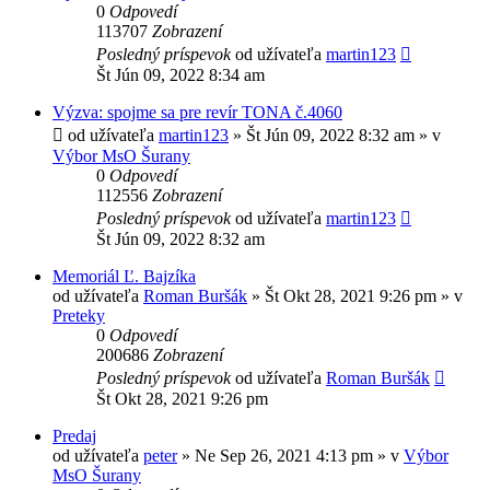
0
Odpovedí
113707
Zobrazení
Posledný príspevok
od užívateľa
martin123
Št Jún 09, 2022 8:34 am
Výzva: spojme sa pre revír TONA č.4060
od užívateľa
martin123
» Št Jún 09, 2022 8:32 am » v
Výbor MsO Šurany
0
Odpovedí
112556
Zobrazení
Posledný príspevok
od užívateľa
martin123
Št Jún 09, 2022 8:32 am
Memoriál Ľ. Bajzíka
od užívateľa
Roman Buršák
» Št Okt 28, 2021 9:26 pm » v
Preteky
0
Odpovedí
200686
Zobrazení
Posledný príspevok
od užívateľa
Roman Buršák
Št Okt 28, 2021 9:26 pm
Predaj
od užívateľa
peter
» Ne Sep 26, 2021 4:13 pm » v
Výbor
MsO Šurany