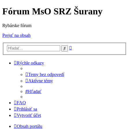
Fórum MsO SRZ Šurany
Rybárske fórum
Prejsť na obsah
Rozšírené
Hľadať
vyhľadávanie
Rýchle odkazy
Temy bez odpovedí
Aktívne témy
Hľadať
FAQ
Prihlásiť sa
Vytvoriť účet
Obsah portálu