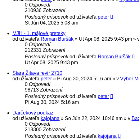
0
Odpovedí
210936
Zobrazení
Posledný príspevok
od užívateľa
peter
St Jún 04, 2025 5:08 am
MJH - 1. májové preteky
od užívateľa
Roman Buršák
» Ut Apr 08, 2025 9:43 pm » 
0
Odpovedí
212331
Zobrazení
Posledný príspevok
od užívateľa
Roman Buršák
Ut Apr 08, 2025 9:43 pm
Stara Žitava revir 2710
od užívateľa
peter
» Pi Aug 30, 2024 5:16 am » v
Výbor M
0
Odpovedí
98713
Zobrazení
Posledný príspevok
od užívateľa
peter
Pi Aug 30, 2024 5:16 am
Darčekový poukaz
od užívateľa
kajojana
» So Jún 22, 2024 10:46 am » v
Ba
0
Odpovedí
218300
Zobrazení
Posledný príspevok
od užívateľa
kajojana