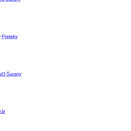
v
Preteky
sO Šurany
zár