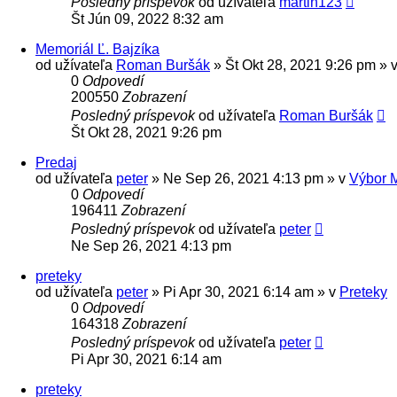
Posledný príspevok
od užívateľa
martin123
Št Jún 09, 2022 8:32 am
Memoriál Ľ. Bajzíka
od užívateľa
Roman Buršák
» Št Okt 28, 2021 9:26 pm » 
0
Odpovedí
200550
Zobrazení
Posledný príspevok
od užívateľa
Roman Buršák
Št Okt 28, 2021 9:26 pm
Predaj
od užívateľa
peter
» Ne Sep 26, 2021 4:13 pm » v
Výbor 
0
Odpovedí
196411
Zobrazení
Posledný príspevok
od užívateľa
peter
Ne Sep 26, 2021 4:13 pm
preteky
od užívateľa
peter
» Pi Apr 30, 2021 6:14 am » v
Preteky
0
Odpovedí
164318
Zobrazení
Posledný príspevok
od užívateľa
peter
Pi Apr 30, 2021 6:14 am
preteky