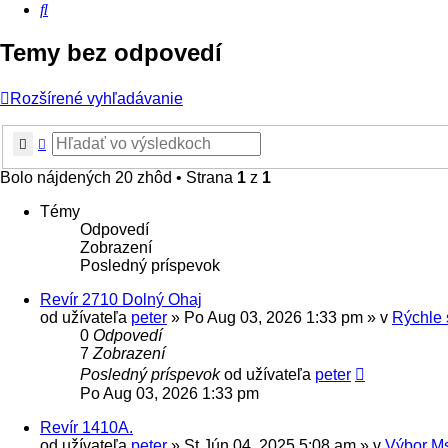
Hľadať
Temy bez odpovedí
Rozšírené vyhľadávanie
Hľadať
Rozšírené vyhľadávanie
Bolo nájdených 20 zhôd • Strana
1
z
1
Témy
Odpovedí
Zobrazení
Posledný príspevok
Revír 2710 Dolný Ohaj
od užívateľa
peter
» Po Aug 03, 2026 1:33 pm » v
Rýchle 
0
Odpovedí
7
Zobrazení
Posledný príspevok
od užívateľa
peter
Po Aug 03, 2026 1:33 pm
Revír 1410A.
od užívateľa
peter
» St Jún 04, 2025 5:08 am » v
Výbor M