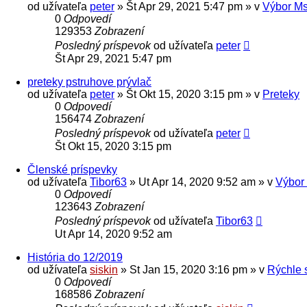
od užívateľa
peter
» Št Apr 29, 2021 5:47 pm » v
Výbor M
0
Odpovedí
129353
Zobrazení
Posledný príspevok
od užívateľa
peter
Št Apr 29, 2021 5:47 pm
preteky pstruhove prývlač
od užívateľa
peter
» Št Okt 15, 2020 3:15 pm » v
Preteky
0
Odpovedí
156474
Zobrazení
Posledný príspevok
od užívateľa
peter
Št Okt 15, 2020 3:15 pm
Členské príspevky
od užívateľa
Tibor63
» Ut Apr 14, 2020 9:52 am » v
Výbor
0
Odpovedí
123643
Zobrazení
Posledný príspevok
od užívateľa
Tibor63
Ut Apr 14, 2020 9:52 am
História do 12/2019
od užívateľa
siskin
» St Jan 15, 2020 3:16 pm » v
Rýchle 
0
Odpovedí
168586
Zobrazení