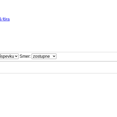
á fóra
Smer: