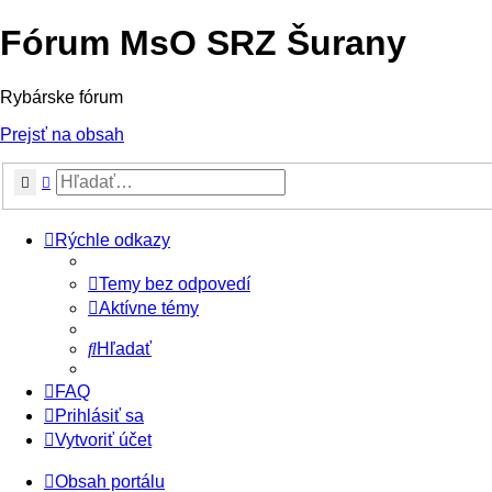
Fórum MsO SRZ Šurany
Rybárske fórum
Prejsť na obsah
Hľadať
Rozšírené vyhľadávanie
Rýchle odkazy
Temy bez odpovedí
Aktívne témy
Hľadať
FAQ
Prihlásiť sa
Vytvoriť účet
Obsah portálu