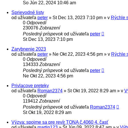
So Jún 22, 2024 10:46 am
Sprievodné listy
od užívateľa
peter
» St Dec 13, 2023 7:10 pm » v
Rýchle 
0
Odpovedí
230076
Zobrazení
Posledný príspevok
od užívateľa
peter
St Dec 13, 2023 7:10 pm
Zarybnenie 2023
od užívateľa
peter
» Ne Okt 22, 2023 4:56 pm » v
Rýchle 
0
Odpovedí
134333
Zobrazení
Posledný príspevok
od užívateľa
peter
Ne Okt 22, 2023 4:56 pm
Privlacove preteky
od užívateľa
Roman2374
» St Okt 19, 2022 8:29 am » v
V
0
Odpovedí
119412
Zobrazení
Posledný príspevok
od užívateľa
Roman2374
St Okt 19, 2022 8:29 am
Výzva: spojme sa pre revír TONA č.4060 4. časť
od užívateľa
martin123
» Št Jún 09, 2022 8:47 am » v
Výb