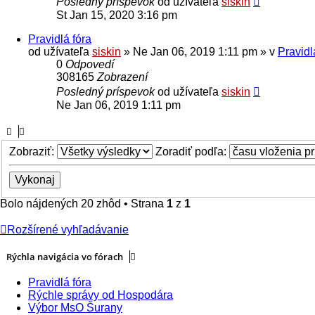
Posledný príspevok
od užívateľa
siskin
St Jan 15, 2020 3:16 pm
Pravidlá fóra
od užívateľa
siskin
» Ne Jan 06, 2019 1:11 pm » v
Pravidl
0
Odpovedí
308165
Zobrazení
Posledný príspevok
od užívateľa
siskin
Ne Jan 06, 2019 1:11 pm
Zobraziť:
Zoradiť podľa:
Bolo nájdených 20 zhôd • Strana
1
z
1
Rozšírené vyhľadávanie
Rýchla navigácia vo fórach
Pravidlá fóra
Rýchle správy od Hospodára
Výbor MsO Šurany