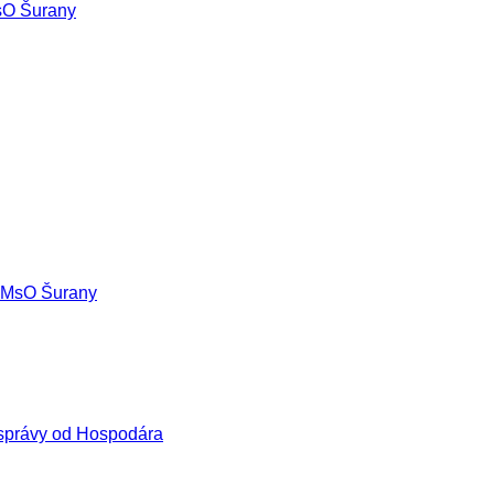
sO Šurany
 MsO Šurany
správy od Hospodára