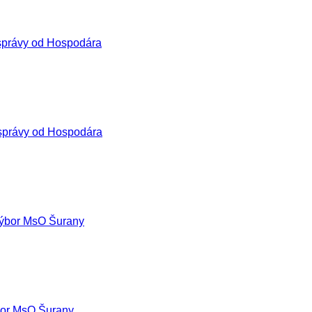
správy od Hospodára
správy od Hospodára
ýbor MsO Šurany
or MsO Šurany