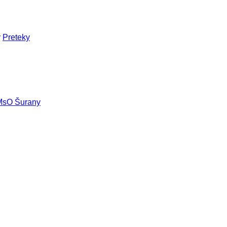
v
Preteky
MsO Šurany