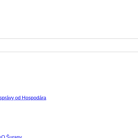
správy od Hospodára
sO Šurany