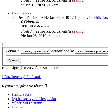
Posledný príspevok
od užívateľa
siskin
St Jan 15, 2020 3:16 pm
Pravidlá fóra
od užívateľa
siskin
» Ne Jan 06, 2019 1:11 pm » v
Pravidlá fór
0
Odpovedí
308148
Zobrazení
Posledný príspevok
od užívateľa
siskin
Ne Jan 06, 2019 1:11 pm
Zobraziť:
Zoradiť podľa:
Bolo nájdených 20 zhôd • Strana
1
z
1
Rozšírené vyhľadávanie
Rýchla navigácia vo fórach
Pravidlá fóra
Rýchle správy od Hospodára
Výbor MsO Šurany
Preteky