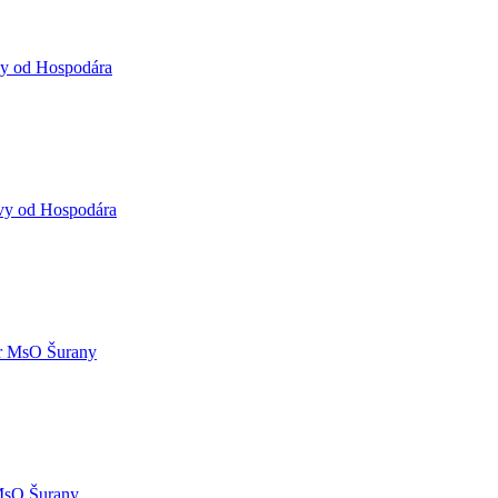
vy od Hospodára
vy od Hospodára
r MsO Šurany
MsO Šurany