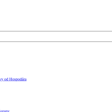
vy od Hospodára
urany