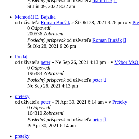
Posledný príspevok
od užívateľa
martin123
Št Jún 09, 2022 8:32 am
Memoriál Ľ. Bajzíka
od užívateľa
Roman Buršák
» Št Okt 28, 2021 9:26 pm » v
Pre
0
Odpovedí
200536
Zobrazení
Posledný príspevok
od užívateľa
Roman Buršák
Št Okt 28, 2021 9:26 pm
Predaj
od užívateľa
peter
» Ne Sep 26, 2021 4:13 pm » v
Výbor MsO 
0
Odpovedí
196383
Zobrazení
Posledný príspevok
od užívateľa
peter
Ne Sep 26, 2021 4:13 pm
preteky
od užívateľa
peter
» Pi Apr 30, 2021 6:14 am » v
Preteky
0
Odpovedí
164310
Zobrazení
Posledný príspevok
od užívateľa
peter
Pi Apr 30, 2021 6:14 am
preteky