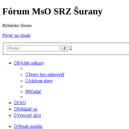
Fórum MsO SRZ Šurany
Rybárske fórum
Prejsť na obsah
Rozšírené
Hľadať
vyhľadávanie
Rýchle odkazy
Temy bez odpovedí
Aktívne témy
Hľadať
FAQ
Prihlásiť sa
Vytvoriť účet
Obsah portálu