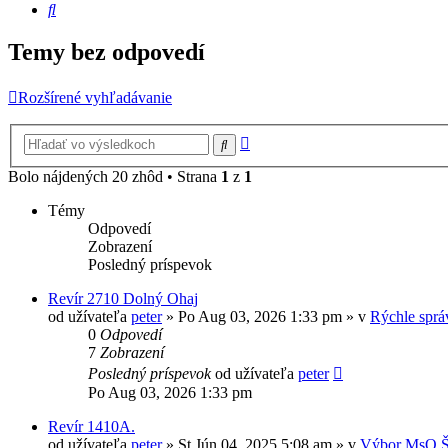
Hľadať
Temy bez odpovedí
Rozšírené vyhľadávanie
Rozšírené
Hľadať
vyhľadávanie
Bolo nájdených 20 zhôd • Strana
1
z
1
Témy
Odpovedí
Zobrazení
Posledný príspevok
Revír 2710 Dolný Ohaj
od užívateľa
peter
» Po Aug 03, 2026 1:33 pm » v
Rýchle sprá
0
Odpovedí
7
Zobrazení
Posledný príspevok
od užívateľa
peter
Po Aug 03, 2026 1:33 pm
Revír 1410A.
od užívateľa
peter
» St Jún 04, 2025 5:08 am » v
Výbor MsO Š