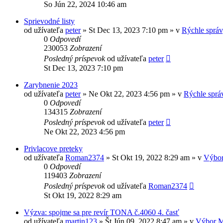
So Jún 22, 2024 10:46 am
Sprievodné listy
od užívateľa
peter
» St Dec 13, 2023 7:10 pm » v
Rýchle sprá
0
Odpovedí
230053
Zobrazení
Posledný príspevok
od užívateľa
peter
St Dec 13, 2023 7:10 pm
Zarybnenie 2023
od užívateľa
peter
» Ne Okt 22, 2023 4:56 pm » v
Rýchle sprá
0
Odpovedí
134315
Zobrazení
Posledný príspevok
od užívateľa
peter
Ne Okt 22, 2023 4:56 pm
Privlacove preteky
od užívateľa
Roman2374
» St Okt 19, 2022 8:29 am » v
Výbo
0
Odpovedí
119403
Zobrazení
Posledný príspevok
od užívateľa
Roman2374
St Okt 19, 2022 8:29 am
Výzva: spojme sa pre revír TONA č.4060 4. časť
od užívateľa
martin123
» Št Jún 09, 2022 8:47 am » v
Výbor 