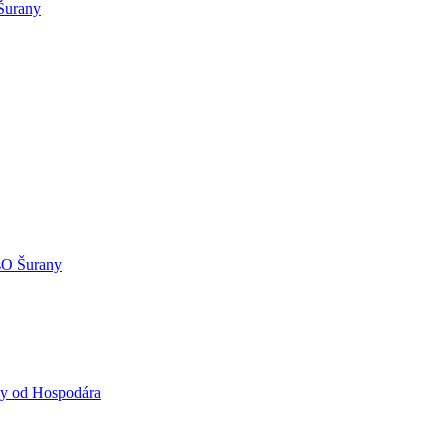
Šurany
O Šurany
vy od Hospodára