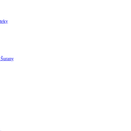
teky
Šurany