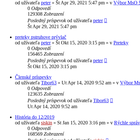
od užívateľa
peter
» Št Apr 29, 2021 5:47 pm » v
Výbor MsO 
0
Odpovedí
129308
Zobrazení
Posledný príspevok
od užívateľa
peter
Št Apr 29, 2021 5:47 pm
preteky pstruhove prývlač
od užívateľa
peter
» Št Okt 15, 2020 3:15 pm » v
Preteky
0
Odpovedí
156465
Zobrazení
Posledný príspevok
od užívateľa
peter
Št Okt 15, 2020 3:15 pm
Členské príspevky
od užívateľa
Tibor63
» Ut Apr 14, 2020 9:52 am » v
Výbor Ms
0
Odpovedí
123635
Zobrazení
Posledný príspevok
od užívateľa
Tibor63
Ut Apr 14, 2020 9:52 am
História do 12/2019
od užívateľa
siskin
» St Jan 15, 2020 3:16 pm » v
Rýchle sprá
0
Odpovedí
168569
Zobrazení