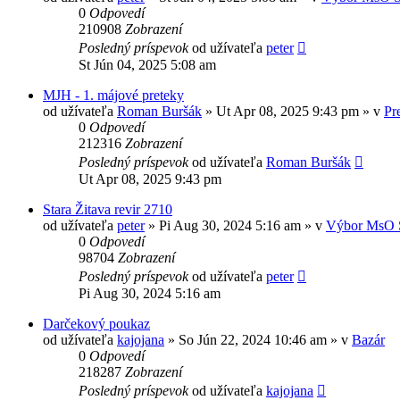
0
Odpovedí
210908
Zobrazení
Posledný príspevok
od užívateľa
peter
St Jún 04, 2025 5:08 am
MJH - 1. májové preteky
od užívateľa
Roman Buršák
» Ut Apr 08, 2025 9:43 pm » v
Pr
0
Odpovedí
212316
Zobrazení
Posledný príspevok
od užívateľa
Roman Buršák
Ut Apr 08, 2025 9:43 pm
Stara Žitava revir 2710
od užívateľa
peter
» Pi Aug 30, 2024 5:16 am » v
Výbor MsO 
0
Odpovedí
98704
Zobrazení
Posledný príspevok
od užívateľa
peter
Pi Aug 30, 2024 5:16 am
Darčekový poukaz
od užívateľa
kajojana
» So Jún 22, 2024 10:46 am » v
Bazár
0
Odpovedí
218287
Zobrazení
Posledný príspevok
od užívateľa
kajojana