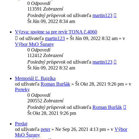
0
Odpovedí
113591
Zobrazení
Posledný príspevok
od užívateľa
martin123
Št Jún 09, 2022 8:34 am
Výzva: spojme sa pre revír TONA č.4060
od užívateľa
martin123
» Št Jún 09, 2022 8:32 am » v
Výbor MsO Šurany
0
Odpovedí
112412
Zobrazení
Posledný príspevok
od užívateľa
martin123
Št Jún 09, 2022 8:32 am
Memoriál Ľ. Bajzíka
od užívateľa
Roman Buršák
» Št Okt 28, 2021 9:26 pm » v
Preteky
0
Odpovedí
200552
Zobrazení
Posledný príspevok
od užívateľa
Roman Buršák
Št Okt 28, 2021 9:26 pm
Predaj
od užívateľa
peter
» Ne Sep 26, 2021 4:13 pm » v
Výbor
MsO Šurany