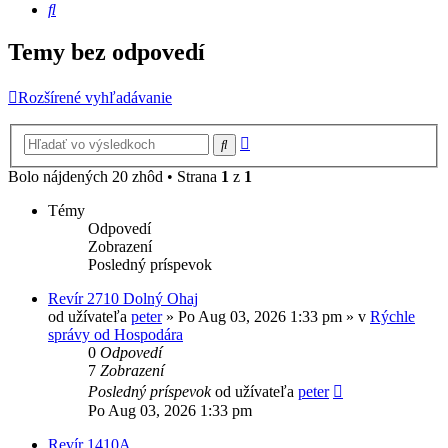
Hľadať
Temy bez odpovedí
Rozšírené vyhľadávanie
Rozšírené
Hľadať
vyhľadávanie
Bolo nájdených 20 zhôd • Strana
1
z
1
Témy
Odpovedí
Zobrazení
Posledný príspevok
Revír 2710 Dolný Ohaj
od užívateľa
peter
» Po Aug 03, 2026 1:33 pm » v
Rýchle
správy od Hospodára
0
Odpovedí
7
Zobrazení
Posledný príspevok
od užívateľa
peter
Po Aug 03, 2026 1:33 pm
Revír 1410A.