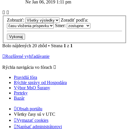
Ne Jan 06, 2019 1:11 pm
Zobraziť:
Zoradiť podľa:
Smer:
Bolo nájdených 20 zhôd • Strana
1
z
1
Rozšírené vyhľadávanie
Rýchla navigácia vo fórach
Pravidlá fóra
Rýchle správy od Hospodára
Výbor MsO Šurany
Preteky
Bazár
Obsah portálu
Všetky časy sú v
UTC
Vymazať cookies
Napísať administrátorovi