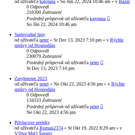
od užívateľa
kajojana
» So Jún 22, 2024 10:46 am » v
Bazár
0
Odpovedí
218300
Zobrazení
Posledný príspevok
od užívateľa
kajojana
So Jún 22, 2024 10:46 am
Sprievodné listy
od užívateľa
peter
» St Dec 13, 2023 7:10 pm » v
Rýchle
správy od Hospodára
0
Odpovedí
230079
Zobrazení
Posledný príspevok
od užívateľa
peter
St Dec 13, 2023 7:10 pm
Zarybnenie 2023
od užívateľa
peter
» Ne Okt 22, 2023 4:56 pm » v
Rýchle
správy od Hospodára
0
Odpovedí
134333
Zobrazení
Posledný príspevok
od užívateľa
peter
Ne Okt 22, 2023 4:56 pm
Privlacove preteky
od užívateľa
Roman2374
» St Okt 19, 2022 8:29 am » v
Výbor MsO Šurany