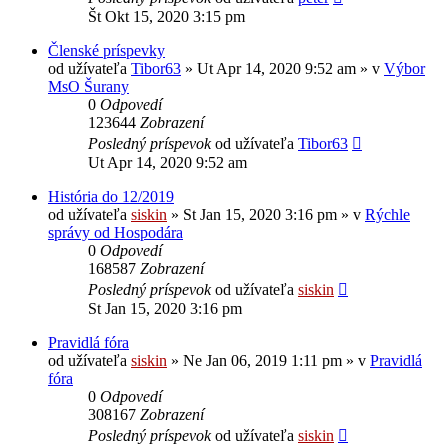
Št Okt 15, 2020 3:15 pm
Členské príspevky
od užívateľa
Tibor63
» Ut Apr 14, 2020 9:52 am » v
Výbor
MsO Šurany
0
Odpovedí
123644
Zobrazení
Posledný príspevok
od užívateľa
Tibor63
Ut Apr 14, 2020 9:52 am
História do 12/2019
od užívateľa
siskin
» St Jan 15, 2020 3:16 pm » v
Rýchle
správy od Hospodára
0
Odpovedí
168587
Zobrazení
Posledný príspevok
od užívateľa
siskin
St Jan 15, 2020 3:16 pm
Pravidlá fóra
od užívateľa
siskin
» Ne Jan 06, 2019 1:11 pm » v
Pravidlá
fóra
0
Odpovedí
308167
Zobrazení
Posledný príspevok
od užívateľa
siskin