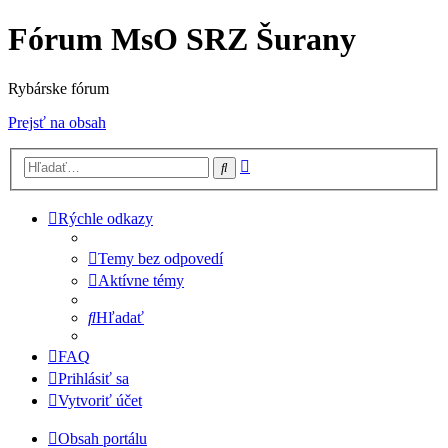
Fórum MsO SRZ Šurany
Rybárske fórum
Prejsť na obsah
Rozšírené
Hľadať
vyhľadávanie
Rýchle odkazy
Temy bez odpovedí
Aktívne témy
Hľadať
FAQ
Prihlásiť sa
Vytvoriť účet
Obsah portálu