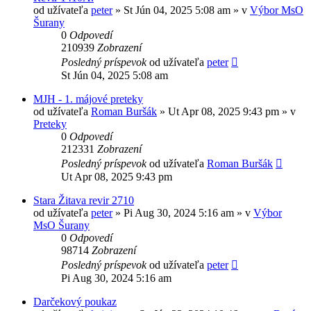
od užívateľa
peter
» St Jún 04, 2025 5:08 am » v
Výbor MsO
Šurany
0
Odpovedí
210939
Zobrazení
Posledný príspevok
od užívateľa
peter
St Jún 04, 2025 5:08 am
MJH - 1. májové preteky
od užívateľa
Roman Buršák
» Ut Apr 08, 2025 9:43 pm » v
Preteky
0
Odpovedí
212331
Zobrazení
Posledný príspevok
od užívateľa
Roman Buršák
Ut Apr 08, 2025 9:43 pm
Stara Žitava revir 2710
od užívateľa
peter
» Pi Aug 30, 2024 5:16 am » v
Výbor
MsO Šurany
0
Odpovedí
98714
Zobrazení
Posledný príspevok
od užívateľa
peter
Pi Aug 30, 2024 5:16 am
Darčekový poukaz