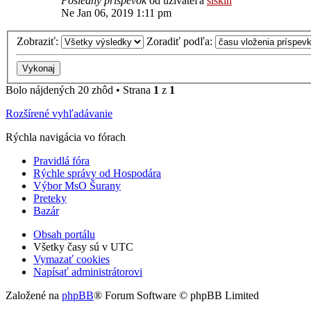
Posledný príspevok
od užívateľa
siskin
Ne Jan 06, 2019 1:11 pm
Zobraziť:
Zoradiť podľa:
Bolo nájdených 20 zhôd • Strana
1
z
1
Rozšírené vyhľadávanie
Rýchla navigácia vo fórach
Pravidlá fóra
Rýchle správy od Hospodára
Výbor MsO Šurany
Preteky
Bazár
Obsah portálu
Všetky časy sú v
UTC
Vymazať cookies
Napísať administrátorovi
Založené na
phpBB
® Forum Software © phpBB Limited