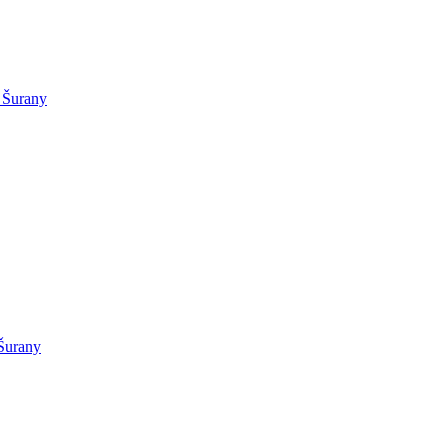
Šurany
Šurany