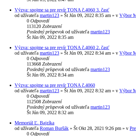
Výzva: spojme sa pre revír TONA č.4060 3. časť
od užívateľa
martin123
» Št Jún 09, 2022 8:35 am » v
Výbor 
0
Odpovedí
113120
Zobrazení
Posledný príspevok
od užívateľa
martin123
Št Jún 09, 2022 8:35 am
Výzva: spojme sa pre revír TONA č.4060 2. časť
od užívateľa
martin123
» Št Jún 09, 2022 8:34 am » v
Výbor 
0
Odpovedí
113668
Zobrazení
Posledný príspevok
od užívateľa
martin123
Št Jún 09, 2022 8:34 am
Výzva: spojme sa pre revír TONA č.4060
od užívateľa
martin123
» Št Jún 09, 2022 8:32 am » v
Výbor 
0
Odpovedí
112508
Zobrazení
Posledný príspevok
od užívateľa
martin123
Št Jún 09, 2022 8:32 am
Memoriál Ľ. Bajzíka
od užívateľa
Roman Buršák
» Št Okt 28, 2021 9:26 pm » v
Pre
0
Odpovedí