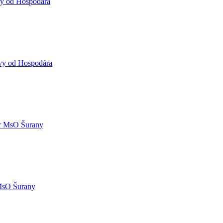
vy od Hospodára
vy od Hospodára
r MsO Šurany
MsO Šurany