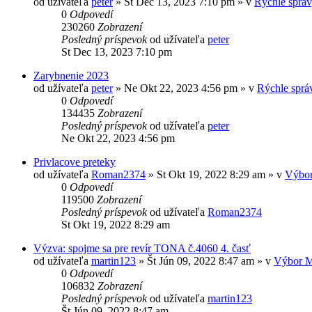
od užívateľa
peter
» St Dec 13, 2023 7:10 pm » v
Rýchle sprá
0
Odpovedí
230260
Zobrazení
Posledný príspevok
od užívateľa
peter
St Dec 13, 2023 7:10 pm
Zarybnenie 2023
od užívateľa
peter
» Ne Okt 22, 2023 4:56 pm » v
Rýchle sprá
0
Odpovedí
134435
Zobrazení
Posledný príspevok
od užívateľa
peter
Ne Okt 22, 2023 4:56 pm
Privlacove preteky
od užívateľa
Roman2374
» St Okt 19, 2022 8:29 am » v
Výbo
0
Odpovedí
119500
Zobrazení
Posledný príspevok
od užívateľa
Roman2374
St Okt 19, 2022 8:29 am
Výzva: spojme sa pre revír TONA č.4060 4. časť
od užívateľa
martin123
» Št Jún 09, 2022 8:47 am » v
Výbor 
0
Odpovedí
106832
Zobrazení
Posledný príspevok
od užívateľa
martin123
Št Jún 09, 2022 8:47 am