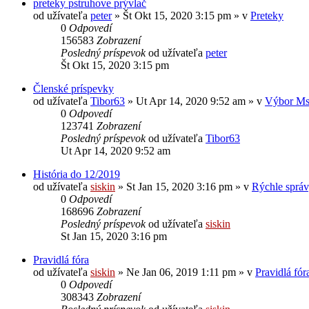
preteky pstruhove prývlač
od užívateľa
peter
» Št Okt 15, 2020 3:15 pm » v
Preteky
0
Odpovedí
156583
Zobrazení
Posledný príspevok
od užívateľa
peter
Št Okt 15, 2020 3:15 pm
Členské príspevky
od užívateľa
Tibor63
» Ut Apr 14, 2020 9:52 am » v
Výbor Ms
0
Odpovedí
123741
Zobrazení
Posledný príspevok
od užívateľa
Tibor63
Ut Apr 14, 2020 9:52 am
História do 12/2019
od užívateľa
siskin
» St Jan 15, 2020 3:16 pm » v
Rýchle sprá
0
Odpovedí
168696
Zobrazení
Posledný príspevok
od užívateľa
siskin
St Jan 15, 2020 3:16 pm
Pravidlá fóra
od užívateľa
siskin
» Ne Jan 06, 2019 1:11 pm » v
Pravidlá fór
0
Odpovedí
308343
Zobrazení