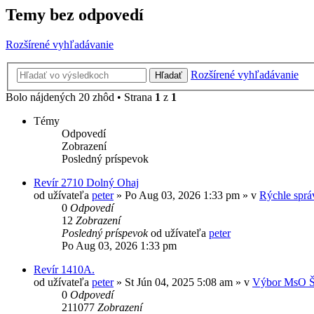
Temy bez odpovedí
Rozšírené vyhľadávanie
Rozšírené vyhľadávanie
Hľadať
Bolo nájdených 20 zhôd • Strana
1
z
1
Témy
Odpovedí
Zobrazení
Posledný príspevok
Revír 2710 Dolný Ohaj
od užívateľa
peter
» Po Aug 03, 2026 1:33 pm » v
Rýchle sprá
0
Odpovedí
12
Zobrazení
Posledný príspevok
od užívateľa
peter
Po Aug 03, 2026 1:33 pm
Revír 1410A.
od užívateľa
peter
» St Jún 04, 2025 5:08 am » v
Výbor MsO Š
0
Odpovedí
211077
Zobrazení