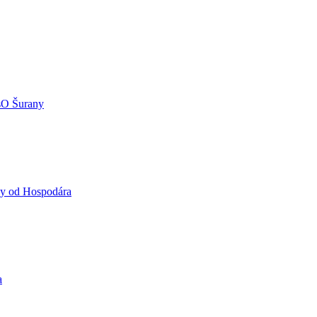
O Šurany
vy od Hospodára
a