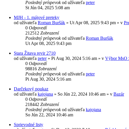
Posledný príspevok
od užívateľa
peter
St Jún 04, 2025 5:08 am
MJH - 1. májové preteky
od užívateľa
Roman Buršák
» Ut Apr 08, 2025 9:43 pm » v
Pr
0
Odpovedí
212512
Zobrazení
Posledný príspevok
od užívateľa
Roman Buršák
Ut Apr 08, 2025 9:43 pm
Stara Žitava revir 2710
od užívateľa
peter
» Pi Aug 30, 2024 5:16 am » v
Výbor MsO 
0
Odpovedí
98816
Zobrazení
Posledný príspevok
od užívateľa
peter
Pi Aug 30, 2024 5:16 am
Darčekový poukaz
od užívateľa
kajojana
» So Jún 22, 2024 10:46 am » v
Bazár
0
Odpovedí
218442
Zobrazení
Posledný príspevok
od užívateľa
kajojana
So Jún 22, 2024 10:46 am
Sprievodné listy