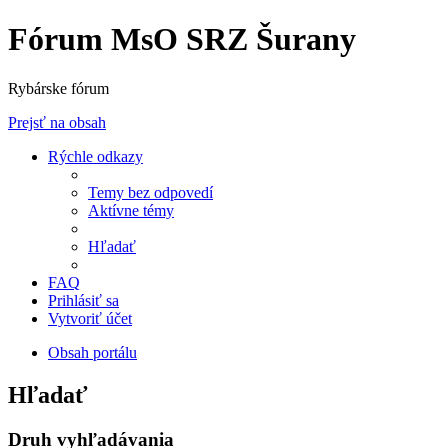
Fórum MsO SRZ Šurany
Rybárske fórum
Prejsť na obsah
Rýchle odkazy
Temy bez odpovedí
Aktívne témy
Hľadať
FAQ
Prihlásiť sa
Vytvoriť účet
Obsah portálu
Hľadať
Druh vyhľadávania