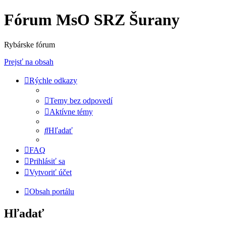
Fórum MsO SRZ Šurany
Rybárske fórum
Prejsť na obsah
Rýchle odkazy
Temy bez odpovedí
Aktívne témy
Hľadať
FAQ
Prihlásiť sa
Vytvoriť účet
Obsah portálu
Hľadať