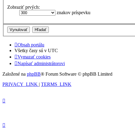
Zobraziť prvých:
znakov príspevku
Obsah portálu
Všetky časy sú v
UTC
Vymazať cookies
Napísať administrátorovi
Založené na
phpBB
® Forum Software © phpBB Limited
PRIVACY_LINK
|
TERMS_LINK