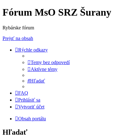
Fórum MsO SRZ Šurany
Rybárske fórum
Prejsť na obsah
Rýchle odkazy
Temy bez odpovedí
Aktívne témy
Hľadať
FAQ
Prihlásiť sa
Vytvoriť účet
Obsah portálu
Hľadať