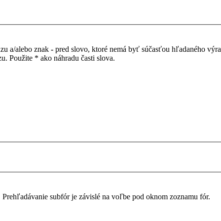
azu a/alebo znak
-
pred slovo, ktoré nemá byť súčasťou hľadaného výr
. Použite * ako náhradu časti slova.
. Prehľadávanie subfór je závislé na voľbe pod oknom zoznamu fór.