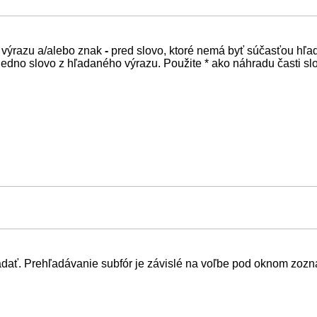
 výrazu a/alebo znak
-
pred slovo, ktoré nemá byť súčasťou hľa
edno slovo z hľadaného výrazu. Použite * ako náhradu časti sl
adať. Prehľadávanie subfór je závislé na voľbe pod oknom zozn