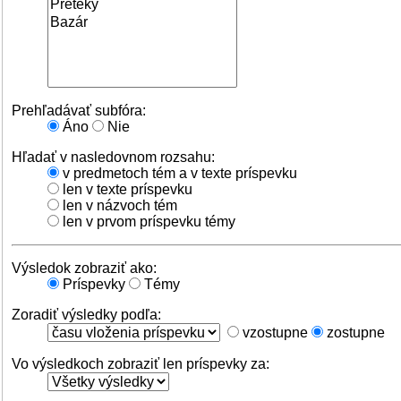
Prehľadávať subfóra:
Áno
Nie
Hľadať v nasledovnom rozsahu:
v predmetoch tém a v texte príspevku
len v texte príspevku
len v názvoch tém
len v prvom príspevku témy
Výsledok zobraziť ako:
Príspevky
Témy
Zoradiť výsledky podľa:
vzostupne
zostupne
Vo výsledkoch zobraziť len príspevky za: