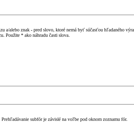
azu a/alebo znak
-
pred slovo, ktoré nemá byť súčasťou hľadaného výr
. Použite * ako náhradu časti slova.
. Prehľadávanie subfór je závislé na voľbe pod oknom zoznamu fór.