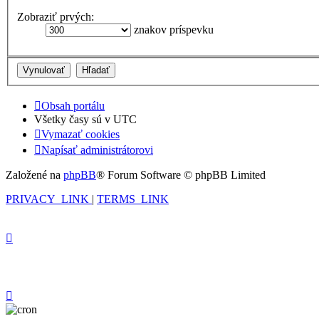
Zobraziť prvých:
znakov príspevku
Obsah portálu
Všetky časy sú v
UTC
Vymazať cookies
Napísať administrátorovi
Založené na
phpBB
® Forum Software © phpBB Limited
PRIVACY_LINK
|
TERMS_LINK