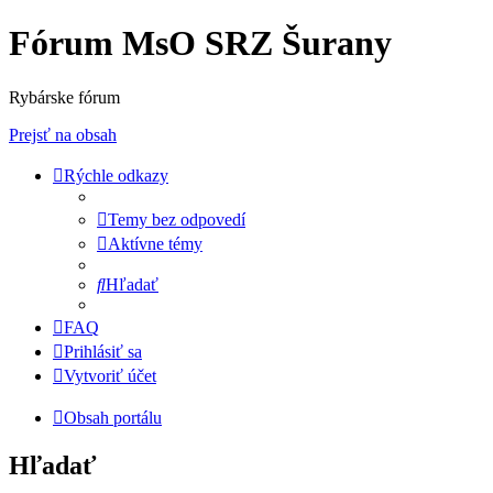
Fórum MsO SRZ Šurany
Rybárske fórum
Prejsť na obsah
Rýchle odkazy
Temy bez odpovedí
Aktívne témy
Hľadať
FAQ
Prihlásiť sa
Vytvoriť účet
Obsah portálu
Hľadať