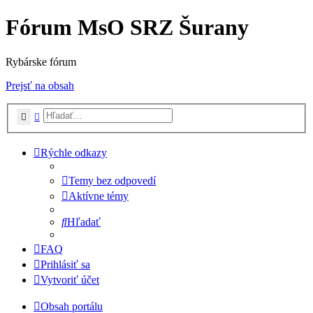
Fórum MsO SRZ Šurany
Rybárske fórum
Prejsť na obsah
Hľadať
Rozšírené vyhľadávanie
Rýchle odkazy
Temy bez odpovedí
Aktívne témy
Hľadať
FAQ
Prihlásiť sa
Vytvoriť účet
Obsah portálu