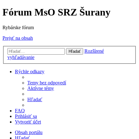
Fórum MsO SRZ Šurany
Rybárske fórum
Prejsť na obsah
Rozšírené
Hľadať
vyhľadávanie
Rýchle odkazy
Temy bez odpovedí
Aktívne témy
Hľadať
FAQ
Prihlásiť sa
Vytvoriť účet
Obsah portálu
Hľadať