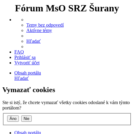
Fórum MsO SRZ Šurany
Temy bez odpovedí
Aktívne témy
Hľadať
FAQ
Prihlásiť sa
Vytvoriť účet
Obsah portálu
Hľadať
Vymazať cookies
Ste si istý, že chcete vymazať všetky cookies odoslané k vám týmto
portálom?
Obsah portálu