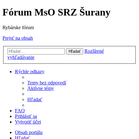
Fórum MsO SRZ Šurany
Rybárske fórum
Prejsť na obsah
Rozšírené
Hľadať
vyhľadávanie
Rýchle odkazy
Temy bez odpovedí
Aktívne témy
Hľadať
FAQ
Prihlásiť sa
Vytvoriť účet
Obsah portálu
Hľadať