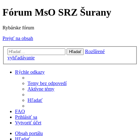
Fórum MsO SRZ Šurany
Rybárske fórum
Prejsť na obsah
Rozšírené
Hľadať
vyhľadávanie
Rýchle odkazy
Temy bez odpovedí
Aktívne témy
Hľadať
FAQ
Prihlásiť sa
Vytvoriť účet
Obsah portálu
Hľadať