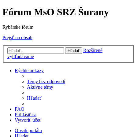
Fórum MsO SRZ Šurany
Rybárske fórum
Prejsť na obsah
Rozšírené
Hľadať
vyhľadávanie
Rýchle odkazy
Temy bez odpovedí
Aktívne témy
Hľadať
FAQ
Prihlásiť sa
Vytvoriť účet
Obsah portálu
Hľadať