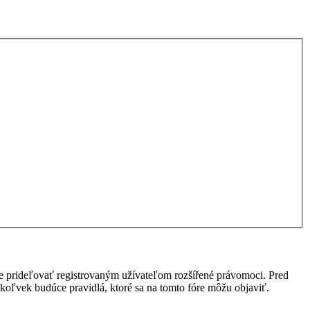
ôže prideľovať registrovaným užívateľom rozšířené právomoci. Pred
 akékoľvek budúce pravidlá, ktoré sa na tomto fóre môžu objaviť.