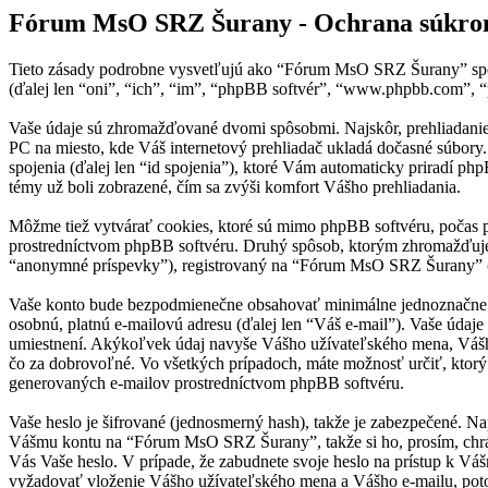
Fórum MsO SRZ Šurany - Ochrana súkro
Tieto zásady podrobne vysvetľujú ako “Fórum MsO SRZ Šurany” spol
(ďalej len “oni”, “ich”, “im”, “phpBB softvér”, “www.phpbb.com”,
Vaše údaje sú zhromažďované dvomi spôsobmi. Najskôr, prehliadanie 
PC na miesto, kde Váš internetový prehliadač ukladá dočasné súbory. 
spojenia (ďalej len “id spojenia”), ktoré Vám automaticky priradí p
témy už boli zobrazené, čím sa zvýši komfort Vášho prehliadania.
Môžme tiež vytvárať cookies, ktoré sú mimo phpBB softvéru, počas 
prostredníctvom phpBB softvéru. Druhý spôsob, ktorým zhromažďujem
“anonymné príspevky”), registrovaný na “Fórum MsO SRZ Šurany” (ďale
Vaše konto bude bezpodmienečne obsahovať minimálne jednoznačne ide
osobnú, platnú e-mailovú adresu (ďalej len “Váš e-mail”). Vaše úda
umiestnení. Akýkoľvek údaj navyše Vášho užívateľského mena, Vášh
čo za dobrovoľné. Vo všetkých prípadoch, máte možnosť určiť, ktor
generovaných e-mailov prostredníctvom phpBB softvéru.
Vaše heslo je šifrované (jednosmerný hash), takže je zabezpečené. Na
Vášmu kontu na “Fórum MsO SRZ Šurany”, takže si ho, prosím, chráň
Vás Vaše heslo. V prípade, že zabudnete svoje heslo na prístup k V
vyžadovať vloženie Vášho užívateľského mena a Vášho e-mailu, pot