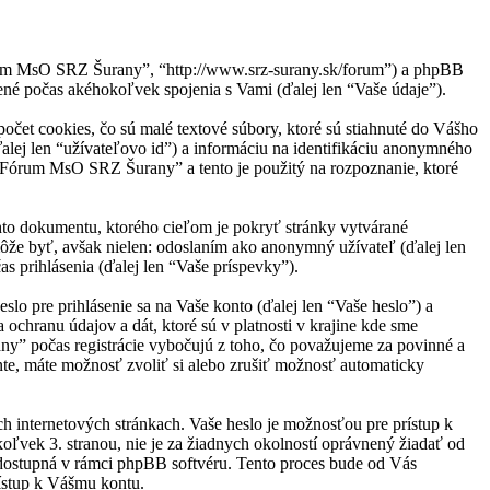
rum MsO SRZ Šurany”, “http://www.srz-surany.sk/forum”) a phpBB
é počas akéhokoľvek spojenia s Vami (ďalej len “Vaše údaje”).
et cookies, čo sú malé textové súbory, ktoré sú stiahnuté do Vášho
ďalej len “užívateľovo id”) a informáciu na identifikáciu anonymného
a “Fórum MsO SRZ Šurany” a tento je použitý na rozpoznanie, ktoré
to dokumentu, ktorého cieľom je pokryť stránky vytvárané
že byť, avšak nielen: odoslaním ako anonymný užívateľ (ďalej len
 prihlásenia (ďalej len “Vaše príspevky”).
o pre prihlásenie sa na Vaše konto (ďalej len “Vaše heslo”) a
chranu údajov a dát, ktoré sú v platnosti v krajine kde sme
” počas registrácie vybočujú z toho, čo považujeme za povinné a
te, máte možnosť zvoliť si alebo zrušiť možnosť automaticky
ch internetových stránkach. Vaše heslo je možnosťou pre prístup k
vek 3. stranou, nie je za žiadnych okolností oprávnený žiadať od
 dostupná v rámci phpBB softvéru. Tento proces bude od Vás
ístup k Vášmu kontu.