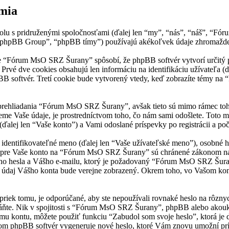
mia
u s pridruženými spoločnosťami (ďalej len “my”, “nás”, “náš”, “Fó
 “phpBB Group”, “phpBB tímy”) používajú akékoľvek údaje zhromažden
“Fórum MsO SRZ Šurany” spôsobí, že phpBB softvér vytvorí určitý poč
Prvé dve cookies obsahujú len informáciu na identifikáciu užívateľa (
hpBB softvér. Tretí cookie bude vytvorený vtedy, keď zobrazíte témy n
prehliadania “Fórum MsO SRZ Šurany”, avšak tieto sú mimo rámec toh
e Vaše údaje, je prostredníctvom toho, čo nám sami odošlete. Toto mô
j len “Vaše konto”) a Vami odoslané príspevky po registrácii a počas
ntifikovateľné meno (ďalej len “Vaše užívateľské meno”), osobné hesl
je pre Vaše konto na “Fórum MsO SRZ Šurany” sú chránené zákonom na o
o hesla a Vášho e-mailu, ktorý je požadovaný “Fórum MsO SRZ Šurany
ý údaj Vášho konta bude verejne zobrazený. Okrem toho, vo Vašom kon
priek tomu, je odporúčané, aby ste nepoužívali rovnaké heslo na rôzny
te. Nik v spojitosti s “Fórum MsO SRZ Šurany”, phpBB alebo akoukoľ
ášmu kontu, môžete použiť funkciu “Zabudol som svoje heslo”, ktorá je
om phpBB softvér vygeneruje nové heslo, ktoré Vám znovu umožní pr