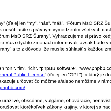
(ďalej len “my”, “nás”, “náš”, “Fórum MsO SRZ Šuran
 nesúhlasíte s právnym vymedzením všetkých nasl
e “Fórum MsO SRZ Šurany”. Vyhradzujeme si právo k
sme Vás o týchto zmenách informovali, avšak bude v
ny” a to z dôvodu, že musíte súhlasiť s každou zm
 “oni”, “im”, “ich”, “phpBB software”, “www.phpbb.c
neral Public License
” (ďalej len “GPL”), a ktorý je 
zakazuje určovať čo môžme a/alebo nemôžme v rámc
.phpbb.com/
.
e urážlivé, obscénne, vulgárne, ohováracie, nenávis
porušovať ktorékoľvek zákony krajiny, v ktorej sa n