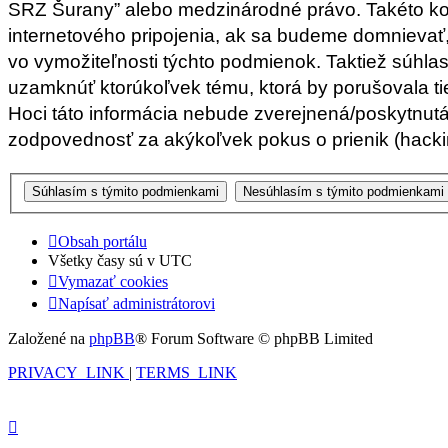
SRZ Šurany” alebo medzinárodné právo. Takéto ko
internetového pripojenia, ak sa budeme domnieva
vo vymožiteľnosti týchto podmienok. Taktiež súhla
uzamknúť ktorúkoľvek tému, ktorá by porušovala tie
Hoci táto informácia nebude zverejnená/poskytnut
zodpovednosť za akýkoľvek pokus o prienik (hacking
Obsah portálu
Všetky časy sú v
UTC
Vymazať cookies
Napísať administrátorovi
Založené na
phpBB
® Forum Software © phpBB Limited
PRIVACY_LINK
|
TERMS_LINK