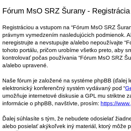
Fórum MsO SRZ Šurany - Registrácia
Registráciou a vstupom na “Fórum MsO SRZ Šurany” 
právnym vymedzením nasledujúcich podmienok. Ak
neregistrujte a nevstupujte a/alebo nepoužívajt
tohoto portálu, pričom urobíme všetko preto, aby 
kontrolovať počas používania “Fórum MsO SRZ Šura
a/alebo upravené.
Naše fórum je založené na systéme phpBB (ďalej len
elektronický konferenčný systém vydávaný pod “
Ge
umožňuje internetové diskusie a GPL mu striktne 
informácie o phpBB, navštívte, prosím:
https://www
Ďalej súhlasíte s tým, že nebudete odosielať žiadn
alebo posielať akýkoľvek iný materiál, ktorý môže 