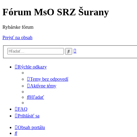
Fórum MsO SRZ Šurany
Rybárske fórum
Prejsť na obsah
Rozšírené
Hľadať
vyhľadávanie
Rýchle odkazy
Temy bez odpovedí
Aktívne témy
Hľadať
FAQ
Prihlásiť sa
Obsah portálu
Hľadať