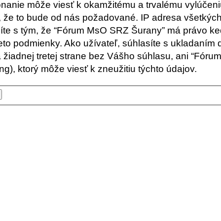
nanie môže viesť k okamžitému a trvalému vylúčen
ť, že to bude od nás požadované. IP adresa všetk
síte s tým, že “Fórum MsO SRZ Šurany” má právo ked
to podmienky. Ako užívateľ, súhlasíte s ukladaním d
á žiadnej tretej strane bez Vášho súhlasu, ani “F
), ktorý môže viesť k zneužitiu týchto údajov.