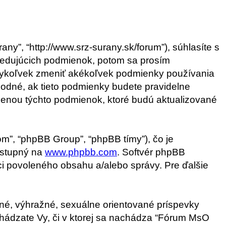
y”, “http://www.srz-surany.sk/forum”), súhlasíte s
edujúcich podmienok, potom sa prosím
edykoľvek zmeniť akékoľvek podmienky používania
hodné, ak tieto podmienky budete pravidelne
enou týchto podmienok, ktoré budú aktualizované
om”, “phpBB Group”, “phpBB tímy”), čo je
dostupný na
www.phpbb.com
. Softvér phpBB
i povoleného obsahu a/alebo správy. Pre ďalšie
tné, výhražné, sexuálne orientované príspevky
achádzate Vy, či v ktorej sa nachádza “Fórum MsO