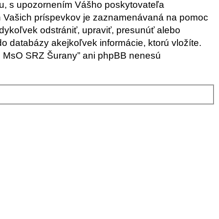
iu, s upozornením Vášho poskytovateľa
ých Vašich príspevkov je zaznamenávaná na pomoc
ykoľvek odstrániť, upraviť, presunúť alebo
o databázy akejkoľvek informácie, ktorú vložíte.
órum MsO SRZ Šurany” ani phpBB nenesú