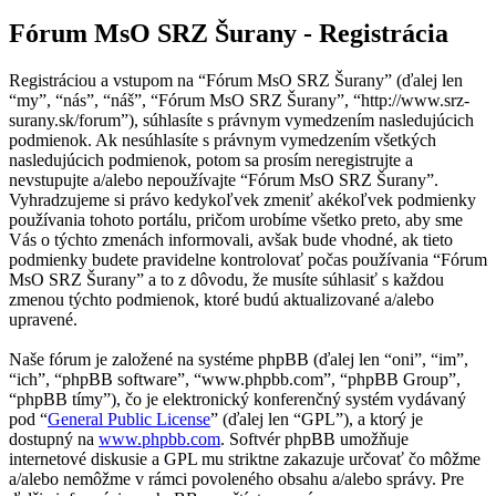
Fórum MsO SRZ Šurany - Registrácia
Registráciou a vstupom na “Fórum MsO SRZ Šurany” (ďalej len
“my”, “nás”, “náš”, “Fórum MsO SRZ Šurany”, “http://www.srz-
surany.sk/forum”), súhlasíte s právnym vymedzením nasledujúcich
podmienok. Ak nesúhlasíte s právnym vymedzením všetkých
nasledujúcich podmienok, potom sa prosím neregistrujte a
nevstupujte a/alebo nepoužívajte “Fórum MsO SRZ Šurany”.
Vyhradzujeme si právo kedykoľvek zmeniť akékoľvek podmienky
používania tohoto portálu, pričom urobíme všetko preto, aby sme
Vás o týchto zmenách informovali, avšak bude vhodné, ak tieto
podmienky budete pravidelne kontrolovať počas používania “Fórum
MsO SRZ Šurany” a to z dôvodu, že musíte súhlasiť s každou
zmenou týchto podmienok, ktoré budú aktualizované a/alebo
upravené.
Naše fórum je založené na systéme phpBB (ďalej len “oni”, “im”,
“ich”, “phpBB software”, “www.phpbb.com”, “phpBB Group”,
“phpBB tímy”), čo je elektronický konferenčný systém vydávaný
pod “
General Public License
” (ďalej len “GPL”), a ktorý je
dostupný na
www.phpbb.com
. Softvér phpBB umožňuje
internetové diskusie a GPL mu striktne zakazuje určovať čo môžme
a/alebo nemôžme v rámci povoleného obsahu a/alebo správy. Pre