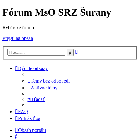
Fórum MsO SRZ Šurany
Rybárske fórum
Prejsť na obsah
Rozšírené
Hľadať
vyhľadávanie
Rýchle odkazy
Temy bez odpovedí
Aktívne témy
Hľadať
FAQ
Prihlásiť sa
Obsah portálu
Hľadať