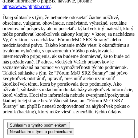
ďalšie informácie o phpBB, navštívte, prosím:
https://www.phpbb.com/
.
Ďalej súhlasíte s tým, že nebudete odosielať žiadne urážlivé,
obscénne, vulgárne, ohováracie, nenávistné, výhražné, sexuálne
orientované príspevky alebo posielať akýkoľvek iný materiál, ktorý
môže porušovať ktorékoľvek zákony krajiny, v ktorej sa nachádzate
Vy, či v ktorej sa nachádza “Fórum MsO SRZ Šurany” alebo
medzinárodné právo. Takéto konanie môže viesť k okamžitému a
trvalému vylúčeniu, s upozornením Vášho poskytovateľa
internetového pripojenia, ak sa budeme domnievať, že to bude od
nás požadované. IP adresa všetkých Vašich príspevkov je
zaznamenávaná na pomoc vo vymožiteľnosti týchto podmienok.
Taktiež súhlasíte s tým, že “Fórum MsO SRZ Šurany” má právo
kedykoľvek odstrániť, upraviť, presunúť alebo uzamknúť
ktorúkoľvek tému, ktorá by porušovala tieto podmienky. Ako
užívateľ, súhlasíte s ukladaním do databázy akejkoľvek informácie,
ktorú vložíte. Hoci táto informácia nebude zverejnená/poskytnutá
žiadnej tretej strane bez Vášho súhlasu, ani “Fórum MsO SRZ
Šurany” ani phpBB nenesú zodpovednosť za akýkoľvek pokus o
prienik (hacking), ktorý môže viesť k zneužitiu týchto údajov.