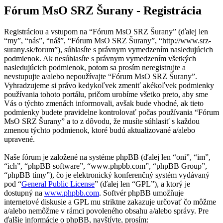
Fórum MsO SRZ Šurany - Registrácia
Registráciou a vstupom na “Fórum MsO SRZ Šurany” (ďalej len
“my”, “nás”, “náš”, “Fórum MsO SRZ Šurany”, “http://www.srz-
surany.sk/forum”), súhlasíte s právnym vymedzením nasledujúcich
podmienok. Ak nesúhlasíte s právnym vymedzením všetkých
nasledujúcich podmienok, potom sa prosím neregistrujte a
nevstupujte a/alebo nepoužívajte “Fórum MsO SRZ Šurany”.
Vyhradzujeme si právo kedykoľvek zmeniť akékoľvek podmienky
používania tohoto portálu, pričom urobíme všetko preto, aby sme
Vás o týchto zmenách informovali, avšak bude vhodné, ak tieto
podmienky budete pravidelne kontrolovať počas používania “Fórum
MsO SRZ Šurany” a to z dôvodu, že musíte súhlasiť s každou
zmenou týchto podmienok, ktoré budú aktualizované a/alebo
upravené.
Naše fórum je založené na systéme phpBB (ďalej len “oni”, “im”,
“ich”, “phpBB software”, “www.phpbb.com”, “phpBB Group”,
“phpBB tímy”), čo je elektronický konferenčný systém vydávaný
pod “
General Public License
” (ďalej len “GPL”), a ktorý je
dostupný na
www.phpbb.com
. Softvér phpBB umožňuje
internetové diskusie a GPL mu striktne zakazuje určovať čo môžme
a/alebo nemôžme v rámci povoleného obsahu a/alebo správy. Pre
ďalšie informácie o phpBB, navštívte, prosím: