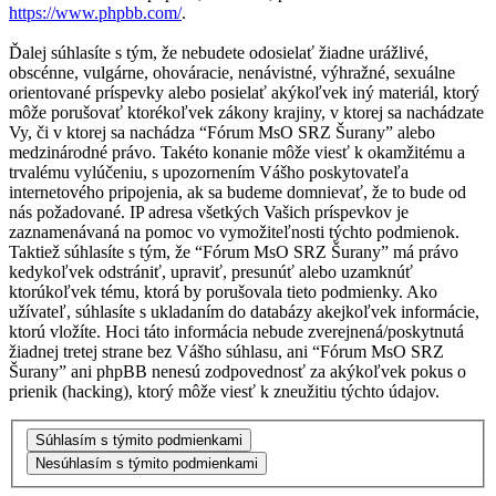
https://www.phpbb.com/
.
Ďalej súhlasíte s tým, že nebudete odosielať žiadne urážlivé,
obscénne, vulgárne, ohováracie, nenávistné, výhražné, sexuálne
orientované príspevky alebo posielať akýkoľvek iný materiál, ktorý
môže porušovať ktorékoľvek zákony krajiny, v ktorej sa nachádzate
Vy, či v ktorej sa nachádza “Fórum MsO SRZ Šurany” alebo
medzinárodné právo. Takéto konanie môže viesť k okamžitému a
trvalému vylúčeniu, s upozornením Vášho poskytovateľa
internetového pripojenia, ak sa budeme domnievať, že to bude od
nás požadované. IP adresa všetkých Vašich príspevkov je
zaznamenávaná na pomoc vo vymožiteľnosti týchto podmienok.
Taktiež súhlasíte s tým, že “Fórum MsO SRZ Šurany” má právo
kedykoľvek odstrániť, upraviť, presunúť alebo uzamknúť
ktorúkoľvek tému, ktorá by porušovala tieto podmienky. Ako
užívateľ, súhlasíte s ukladaním do databázy akejkoľvek informácie,
ktorú vložíte. Hoci táto informácia nebude zverejnená/poskytnutá
žiadnej tretej strane bez Vášho súhlasu, ani “Fórum MsO SRZ
Šurany” ani phpBB nenesú zodpovednosť za akýkoľvek pokus o
prienik (hacking), ktorý môže viesť k zneužitiu týchto údajov.