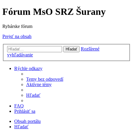
Fórum MsO SRZ Šurany
Rybárske fórum
Prejsť na obsah
Rozšírené
Hľadať
vyhľadávanie
Rýchle odkazy
Temy bez odpovedí
Aktívne témy
Hľadať
FAQ
Prihlásiť sa
Obsah portálu
Hľadať