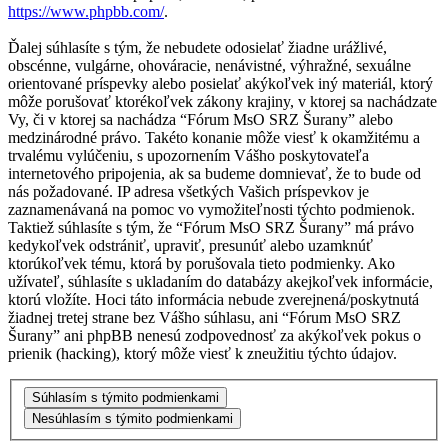
https://www.phpbb.com/
.
Ďalej súhlasíte s tým, že nebudete odosielať žiadne urážlivé,
obscénne, vulgárne, ohováracie, nenávistné, výhražné, sexuálne
orientované príspevky alebo posielať akýkoľvek iný materiál, ktorý
môže porušovať ktorékoľvek zákony krajiny, v ktorej sa nachádzate
Vy, či v ktorej sa nachádza “Fórum MsO SRZ Šurany” alebo
medzinárodné právo. Takéto konanie môže viesť k okamžitému a
trvalému vylúčeniu, s upozornením Vášho poskytovateľa
internetového pripojenia, ak sa budeme domnievať, že to bude od
nás požadované. IP adresa všetkých Vašich príspevkov je
zaznamenávaná na pomoc vo vymožiteľnosti týchto podmienok.
Taktiež súhlasíte s tým, že “Fórum MsO SRZ Šurany” má právo
kedykoľvek odstrániť, upraviť, presunúť alebo uzamknúť
ktorúkoľvek tému, ktorá by porušovala tieto podmienky. Ako
užívateľ, súhlasíte s ukladaním do databázy akejkoľvek informácie,
ktorú vložíte. Hoci táto informácia nebude zverejnená/poskytnutá
žiadnej tretej strane bez Vášho súhlasu, ani “Fórum MsO SRZ
Šurany” ani phpBB nenesú zodpovednosť za akýkoľvek pokus o
prienik (hacking), ktorý môže viesť k zneužitiu týchto údajov.