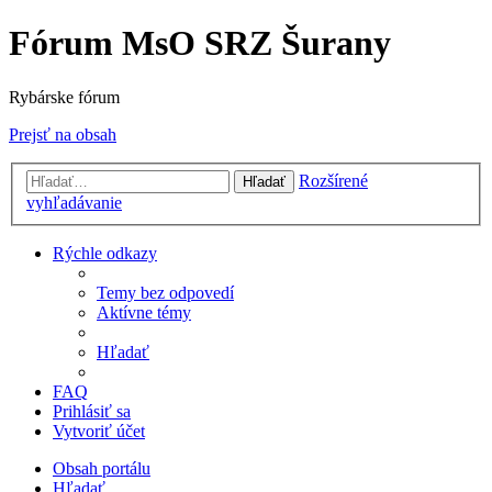
Fórum MsO SRZ Šurany
Rybárske fórum
Prejsť na obsah
Rozšírené
Hľadať
vyhľadávanie
Rýchle odkazy
Temy bez odpovedí
Aktívne témy
Hľadať
FAQ
Prihlásiť sa
Vytvoriť účet
Obsah portálu
Hľadať