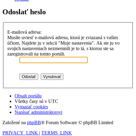
Odoslať heslo
E-mailová adresa:
Musíte uviesť e-mailovú adresu, ktorá je zviazaná s vašim
účtom. Najdete ju v sekcii "Moje nastavenia". Ak ste ju vo
svojich nastaveniach nezmemnili je to tá, s ktorou ste sa
zaregistrovali na tomto portáli.
Obsah portálu
Všetky časy sú v
UTC
Vymazať cookies
Napísať administrátorovi
Založené na
phpBB
® Forum Software © phpBB Limited
PRIVACY_LINK
|
TERMS_LINK