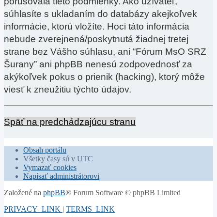
porušovala tieto podmienky. Ako užívateľ,
súhlasíte s ukladaním do databázy akejkoľvek
informácie, ktorú vložíte. Hoci táto informácia
nebude zverejnená/poskytnutá žiadnej tretej
strane bez Vášho súhlasu, ani “Fórum MsO SRZ
Šurany” ani phpBB nenesú zodpovednosť za
akýkoľvek pokus o prienik (hacking), ktorý môže
viesť k zneužitiu týchto údajov.
Späť na predchádzajúcu stranu
Obsah portálu
Všetky časy sú v
UTC
Vymazať cookies
Napísať administrátorovi
Založené na
phpBB
® Forum Software © phpBB Limited
PRIVACY_LINK
|
TERMS_LINK