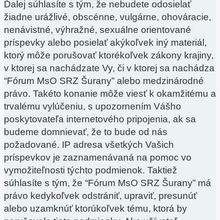
Ďalej súhlasíte s tým, že nebudete odosielať
žiadne urážlivé, obscénne, vulgárne, ohováracie,
nenávistné, výhražné, sexuálne orientované
príspevky alebo posielať akýkoľvek iný materiál,
ktorý môže porušovať ktorékoľvek zákony krajiny,
v ktorej sa nachádzate Vy, či v ktorej sa nachádza
“Fórum MsO SRZ Šurany” alebo medzinárodné
právo. Takéto konanie môže viesť k okamžitému a
trvalému vylúčeniu, s upozornením Vášho
poskytovateľa internetového pripojenia, ak sa
budeme domnievať, že to bude od nás
požadované. IP adresa všetkých Vašich
príspevkov je zaznamenávaná na pomoc vo
vymožiteľnosti týchto podmienok. Taktiež
súhlasíte s tým, že “Fórum MsO SRZ Šurany” má
právo kedykoľvek odstrániť, upraviť, presunúť
alebo uzamknúť ktorúkoľvek tému, ktorá by