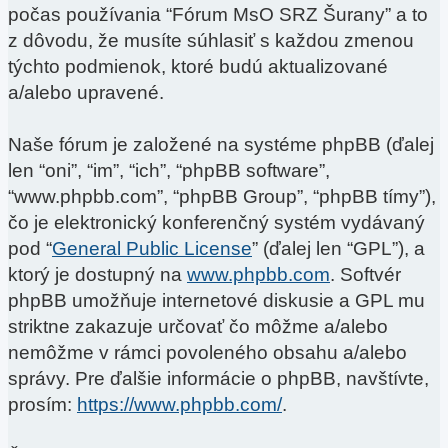
počas používania “Fórum MsO SRZ Šurany” a to
z dôvodu, že musíte súhlasiť s každou zmenou
týchto podmienok, ktoré budú aktualizované
a/alebo upravené.
Naše fórum je založené na systéme phpBB (ďalej
len “oni”, “im”, “ich”, “phpBB software”,
“www.phpbb.com”, “phpBB Group”, “phpBB tímy”),
čo je elektronický konferenčný systém vydávaný
pod “
General Public License
” (ďalej len “GPL”), a
ktorý je dostupný na
www.phpbb.com
. Softvér
phpBB umožňuje internetové diskusie a GPL mu
striktne zakazuje určovať čo môžme a/alebo
nemôžme v rámci povoleného obsahu a/alebo
správy. Pre ďalšie informácie o phpBB, navštívte,
prosím:
https://www.phpbb.com/
.