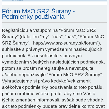
Fórum MsO SRZ Šurany -
Podmienky používania
Registráciou a vstupom na “Fórum MsO SRZ
Šurany” (ďalej len “my”, “nás”, “náš”, “Fórum MsO
SRZ Šurany”, “http://www.srz-surany.sk/forum”),
súhlasíte s právnym vymedzením nasledujúcich
podmienok. Ak nesúhlasíte s právnym
vymedzením všetkých nasledujúcich podmienok,
potom sa prosím neregistrujte a nevstupujte
a/alebo nepoužívajte “Fórum MsO SRZ Šurany”.
Vyhradzujeme si právo kedykoľvek zmeniť
akékoľvek podmienky používania tohoto portálu,
pričom urobíme všetko preto, aby sme Vás o
týchto zmenách informovali, avšak bude vhodné,
ak tieto podmienky budete pravidelne kontrolovať