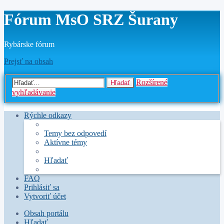
Fórum MsO SRZ Šurany
Rybárske fórum
Prejsť na obsah
Rozšírené
Hľadať
vyhľadávanie
Rýchle odkazy
Temy bez odpovedí
Aktívne témy
Hľadať
FAQ
Prihlásiť sa
Vytvoriť účet
Obsah portálu
Hľadať