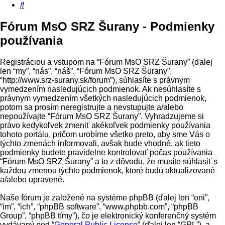
Hľadať
Fórum MsO SRZ Šurany - Podmienky
používania
Registráciou a vstupom na “Fórum MsO SRZ Šurany” (ďalej
len “my”, “nás”, “náš”, “Fórum MsO SRZ Šurany”,
“http://www.srz-surany.sk/forum”), súhlasíte s právnym
vymedzením nasledujúcich podmienok. Ak nesúhlasíte s
právnym vymedzením všetkých nasledujúcich podmienok,
potom sa prosím neregistrujte a nevstupujte a/alebo
nepoužívajte “Fórum MsO SRZ Šurany”. Vyhradzujeme si
právo kedykoľvek zmeniť akékoľvek podmienky používania
tohoto portálu, pričom urobíme všetko preto, aby sme Vás o
týchto zmenách informovali, avšak bude vhodné, ak tieto
podmienky budete pravidelne kontrolovať počas používania
“Fórum MsO SRZ Šurany” a to z dôvodu, že musíte súhlasiť s
každou zmenou týchto podmienok, ktoré budú aktualizované
a/alebo upravené.
Naše fórum je založené na systéme phpBB (ďalej len “oni”,
“im”, “ich”, “phpBB software”, “www.phpbb.com”, “phpBB
Group”, “phpBB tímy”), čo je elektronický konferenčný systém
vydávaný pod “
General Public License
” (ďalej len “GPL”), a