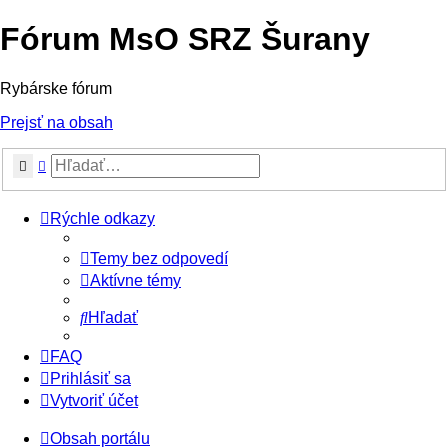
Fórum MsO SRZ Šurany
Rybárske fórum
Prejsť na obsah
Hľadať
Rozšírené vyhľadávanie
Rýchle odkazy
Temy bez odpovedí
Aktívne témy
Hľadať
FAQ
Prihlásiť sa
Vytvoriť účet
Obsah portálu