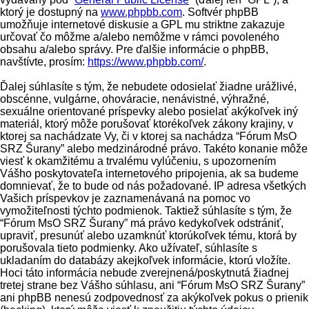
ktorý je dostupný na
www.phpbb.com
. Softvér phpBB
umožňuje internetové diskusie a GPL mu striktne zakazuje
určovať čo môžme a/alebo nemôžme v rámci povoleného
obsahu a/alebo správy. Pre ďalšie informácie o phpBB,
navštívte, prosím:
https://www.phpbb.com/
.
Ďalej súhlasíte s tým, že nebudete odosielať žiadne urážlivé,
obscénne, vulgárne, ohováracie, nenávistné, výhražné,
sexuálne orientované príspevky alebo posielať akýkoľvek iný
materiál, ktorý môže porušovať ktorékoľvek zákony krajiny, v
ktorej sa nachádzate Vy, či v ktorej sa nachádza “Fórum MsO
SRZ Šurany” alebo medzinárodné právo. Takéto konanie môže
viesť k okamžitému a trvalému vylúčeniu, s upozornením
Vášho poskytovateľa internetového pripojenia, ak sa budeme
domnievať, že to bude od nás požadované. IP adresa všetkých
Vašich príspevkov je zaznamenávaná na pomoc vo
vymožiteľnosti týchto podmienok. Taktiež súhlasíte s tým, že
“Fórum MsO SRZ Šurany” má právo kedykoľvek odstrániť,
upraviť, presunúť alebo uzamknúť ktorúkoľvek tému, ktorá by
porušovala tieto podmienky. Ako užívateľ, súhlasíte s
ukladaním do databázy akejkoľvek informácie, ktorú vložíte.
Hoci táto informácia nebude zverejnená/poskytnutá žiadnej
tretej strane bez Vášho súhlasu, ani “Fórum MsO SRZ Šurany”
ani phpBB nenesú zodpovednosť za akýkoľvek pokus o prienik