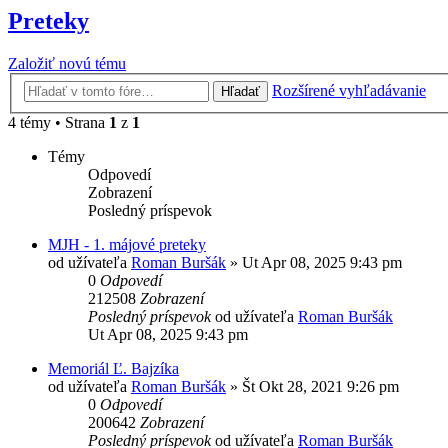
Preteky
Založiť novú tému
Rozšírené vyhľadávanie
Hľadať
4 témy • Strana
1
z
1
Témy
Odpovedí
Zobrazení
Posledný príspevok
MJH - 1. májové preteky
od užívateľa
Roman Buršák
» Ut Apr 08, 2025 9:43 pm
0
Odpovedí
212508
Zobrazení
Posledný príspevok
od užívateľa
Roman Buršák
Ut Apr 08, 2025 9:43 pm
Memoriál Ľ. Bajzíka
od užívateľa
Roman Buršák
» Št Okt 28, 2021 9:26 pm
0
Odpovedí
200642
Zobrazení
Posledný príspevok
od užívateľa
Roman Buršák