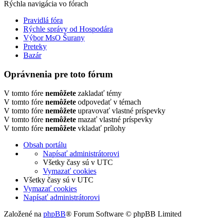
Rýchla navigácia vo fórach
Pravidlá fóra
Rýchle správy od Hospodára
Výbor MsO Šurany
Preteky
Bazár
Oprávnenia pre toto fórum
V tomto fóre
nemôžete
zakladať témy
V tomto fóre
nemôžete
odpovedať v témach
V tomto fóre
nemôžete
upravovať vlastné príspevky
V tomto fóre
nemôžete
mazať vlastné príspevky
V tomto fóre
nemôžete
vkladať prílohy
Obsah portálu
Napísať administrátorovi
Všetky časy sú v
UTC
Vymazať cookies
Všetky časy sú v
UTC
Vymazať cookies
Napísať administrátorovi
Založené na
phpBB
® Forum Software © phpBB Limited