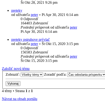
Št Okt 28, 2021 9:26 pm
preteky
od užívateľa
peter
» Pi Apr 30, 2021 6:14 am
0
Odpovedí
164403
Zobrazení
Posledný príspevok
od užívateľa
peter
Pi Apr 30, 2021 6:14 am
preteky pstruhove prývlač
od užívateľa
peter
» Št Okt 15, 2020 3:15 pm
0
Odpovedí
156583
Zobrazení
Posledný príspevok
od užívateľa
peter
Št Okt 15, 2020 3:15 pm
Založiť novú tému
Zobraziť:
Zoradiť podľa:
4 témy • Strana
1
z
1
Návrat na obsah portálu