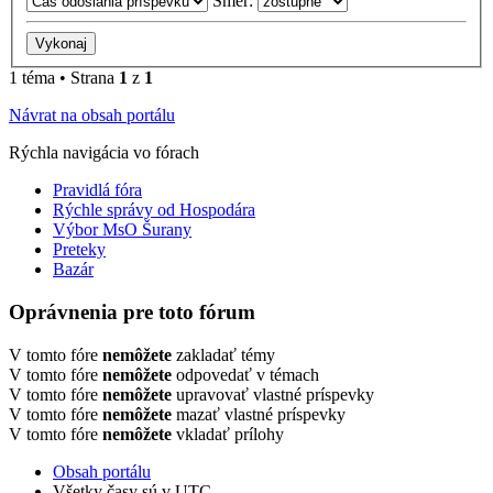
Smer:
1 téma • Strana
1
z
1
Návrat na obsah portálu
Rýchla navigácia vo fórach
Pravidlá fóra
Rýchle správy od Hospodára
Výbor MsO Šurany
Preteky
Bazár
Oprávnenia pre toto fórum
V tomto fóre
nemôžete
zakladať témy
V tomto fóre
nemôžete
odpovedať v témach
V tomto fóre
nemôžete
upravovať vlastné príspevky
V tomto fóre
nemôžete
mazať vlastné príspevky
V tomto fóre
nemôžete
vkladať prílohy
Obsah portálu
Všetky časy sú v
UTC