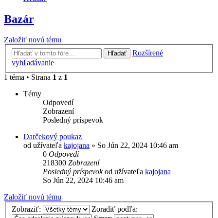
Bazár
Založiť novú tému
Rozšírené
Hľadať
vyhľadávanie
1 téma • Strana
1
z
1
Témy
Odpovedí
Zobrazení
Posledný príspevok
Darčekový poukaz
od užívateľa
kajojana
» So Jún 22, 2024 10:46 am
0
Odpovedí
218300
Zobrazení
Posledný príspevok
od užívateľa
kajojana
So Jún 22, 2024 10:46 am
Založiť novú tému
Zobraziť:
Zoradiť podľa: