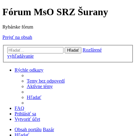
Fórum MsO SRZ Šurany
Rybárske fórum
Prejsť na obsah
Rozšírené
Hľadať
vyhľadávanie
Rýchle odkazy
Temy bez odpovedí
Aktívne témy
Hľadať
FAQ
Prihlásiť sa
Vytvoriť účet
Obsah portálu
Bazár
Hľadať