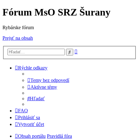
Fórum MsO SRZ Šurany
Rybárske fórum
Prejsť na obsah
Rozšírené
Hľadať
vyhľadávanie
Rýchle odkazy
Temy bez odpovedí
Aktívne témy
Hľadať
FAQ
Prihlásiť sa
Vytvoriť účet
Obsah portálu
Pravidlá fóra