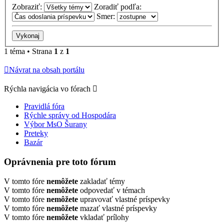
Zobraziť:
Zoradiť podľa:
Smer:
1 téma • Strana
1
z
1
Návrat na obsah portálu
Rýchla navigácia vo fórach
Pravidlá fóra
Rýchle správy od Hospodára
Výbor MsO Šurany
Preteky
Bazár
Oprávnenia pre toto fórum
V tomto fóre
nemôžete
zakladať témy
V tomto fóre
nemôžete
odpovedať v témach
V tomto fóre
nemôžete
upravovať vlastné príspevky
V tomto fóre
nemôžete
mazať vlastné príspevky
V tomto fóre
nemôžete
vkladať prílohy