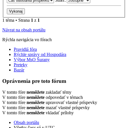
Smer:
1 téma • Strana
1
z
1
Návrat na obsah portálu
Rýchla navigácia vo fórach
Pravidlá fóra
Rýchle správy od Hospodára
Výbor MsO Šurany
Preteky
Bazár
Oprávnenia pre toto fórum
V tomto fóre
nemôžete
zakladať témy
V tomto fóre
nemôžete
odpovedať v témach
V tomto fóre
nemôžete
upravovať vlastné príspevky
V tomto fóre
nemôžete
mazať vlastné príspevky
V tomto fóre
nemôžete
vkladať prílohy
Obsah portálu
Všetky časy sú v
UTC