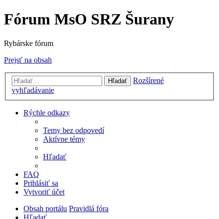
Fórum MsO SRZ Šurany
Rybárske fórum
Prejsť na obsah
Rozšírené
Hľadať
vyhľadávanie
Rýchle odkazy
Temy bez odpovedí
Aktívne témy
Hľadať
FAQ
Prihlásiť sa
Vytvoriť účet
Obsah portálu
Pravidlá fóra
Hľadať