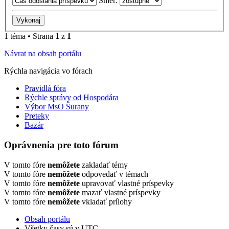
Smer:
1 téma • Strana
1
z
1
Návrat na obsah portálu
Rýchla navigácia vo fórach
Pravidlá fóra
Rýchle správy od Hospodára
Výbor MsO Šurany
Preteky
Bazár
Oprávnenia pre toto fórum
V tomto fóre
nemôžete
zakladať témy
V tomto fóre
nemôžete
odpovedať v témach
V tomto fóre
nemôžete
upravovať vlastné príspevky
V tomto fóre
nemôžete
mazať vlastné príspevky
V tomto fóre
nemôžete
vkladať prílohy
Obsah portálu
Všetky časy sú v
UTC