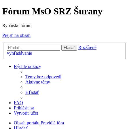
Fórum MsO SRZ Šurany
Rybárske fórum
Prejsť na obsah
Rozšírené
Hľadať
vyhľadávanie
Rýchle odkazy
Temy bez odpovedí
Aktívne témy
Hľadať
FAQ
Prihlásiť sa
Vytvoriť účet
Obsah portálu
Pravidlá fóra
Hľadať