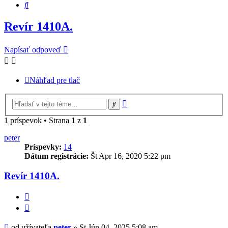
Hľadať
Revír 1410A.
Napísať odpoveď
Náhľad pre tlač
Rozšírené
Hľadať
vyhľadávanie
1 príspevok • Strana
1
z
1
peter
Príspevky:
14
Dátum registrácie:
Št Apr 16, 2020 5:22 pm
Revír 1410A.
Citovať
Príspevok
od užívateľa
peter
»
St Jún 04, 2025 5:08 am