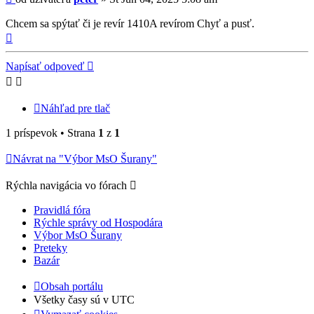
Chcem sa spýtať či je revír 1410A revírom Chyť a pusť.
Hore
Napísať odpoveď
Náhľad pre tlač
1 príspevok • Strana
1
z
1
Návrat na "Výbor MsO Šurany"
Rýchla navigácia vo fórach
Pravidlá fóra
Rýchle správy od Hospodára
Výbor MsO Šurany
Preteky
Bazár
Obsah portálu
Všetky časy sú v
UTC