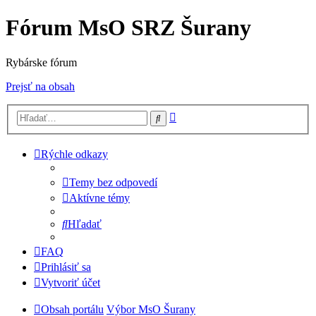
Fórum MsO SRZ Šurany
Rybárske fórum
Prejsť na obsah
Rozšírené
Hľadať
vyhľadávanie
Rýchle odkazy
Temy bez odpovedí
Aktívne témy
Hľadať
FAQ
Prihlásiť sa
Vytvoriť účet
Obsah portálu
Výbor MsO Šurany