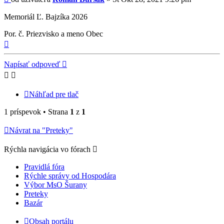
Memoriál Ľ. Bajzíka 2026
Por. č. Priezvisko a meno Obec
Hore
Napísať odpoveď
Náhľad pre tlač
1 príspevok • Strana
1
z
1
Návrat na "Preteky"
Rýchla navigácia vo fórach
Pravidlá fóra
Rýchle správy od Hospodára
Výbor MsO Šurany
Preteky
Bazár
Obsah portálu