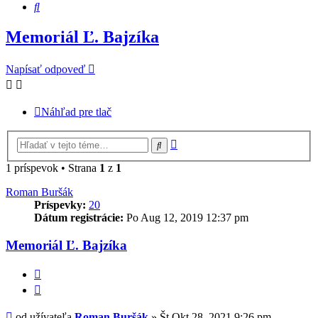
Hľadať
Memoriál Ľ. Bajzíka
Napísať odpoveď
Náhľad pre tlač
Rozšírené
Hľadať
vyhľadávanie
1 príspevok • Strana
1
z
1
Roman Buršák
Príspevky:
20
Dátum registrácie:
Po Aug 12, 2019 12:37 pm
Memoriál Ľ. Bajzíka
Citovať
Príspevok
od užívateľa
Roman Buršák
»
Št Okt 28, 2021 9:26 pm