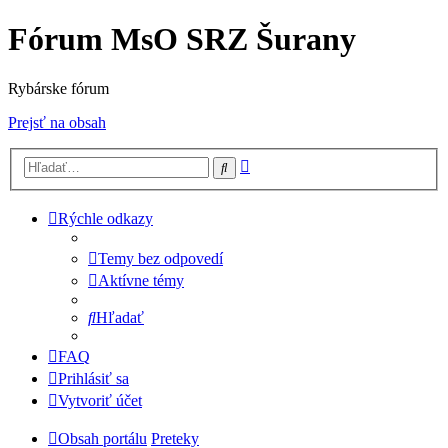
Fórum MsO SRZ Šurany
Rybárske fórum
Prejsť na obsah
Rozšírené
Hľadať
vyhľadávanie
Rýchle odkazy
Temy bez odpovedí
Aktívne témy
Hľadať
FAQ
Prihlásiť sa
Vytvoriť účet
Obsah portálu
Preteky