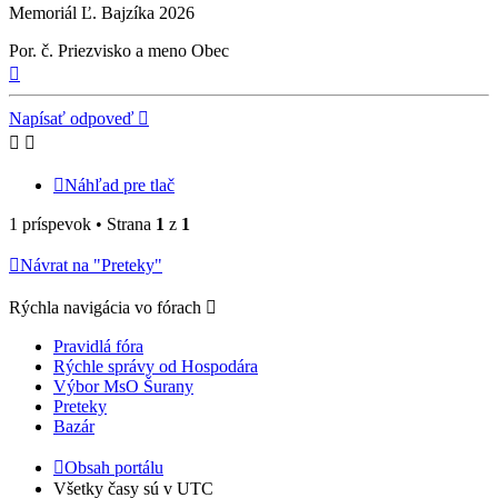
Memoriál Ľ. Bajzíka 2026
Por. č. Priezvisko a meno Obec
Hore
Napísať odpoveď
Náhľad pre tlač
1 príspevok • Strana
1
z
1
Návrat na "Preteky"
Rýchla navigácia vo fórach
Pravidlá fóra
Rýchle správy od Hospodára
Výbor MsO Šurany
Preteky
Bazár
Obsah portálu
Všetky časy sú v
UTC