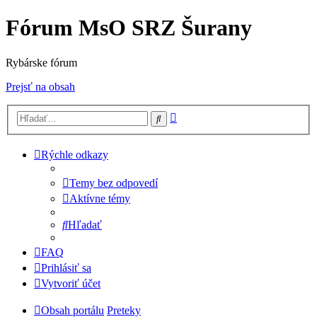
Fórum MsO SRZ Šurany
Rybárske fórum
Prejsť na obsah
Rozšírené
Hľadať
vyhľadávanie
Rýchle odkazy
Temy bez odpovedí
Aktívne témy
Hľadať
FAQ
Prihlásiť sa
Vytvoriť účet
Obsah portálu
Preteky