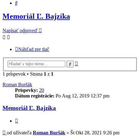
Hľadať
Memoriál Ľ. Bajzíka
Napísať odpoveď
Náhľad pre tlač
Rozšírené
Hľadať
vyhľadávanie
1 príspevok • Strana
1
z
1
Roman Buršák
Príspevky:
20
Dátum registrácie:
Po Aug 12, 2019 12:37 pm
Memoriál Ľ. Bajzíka
Citovať
Príspevok
od užívateľa
Roman Buršák
»
Št Okt 28, 2021 9:26 pm