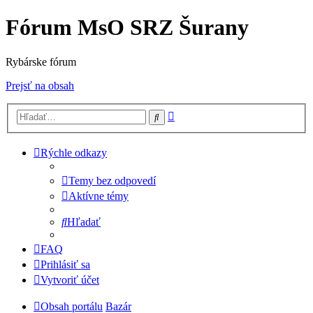
Fórum MsO SRZ Šurany
Rybárske fórum
Prejsť na obsah
Rozšírené
Hľadať
vyhľadávanie
Rýchle odkazy
Temy bez odpovedí
Aktívne témy
Hľadať
FAQ
Prihlásiť sa
Vytvoriť účet
Obsah portálu
Bazár