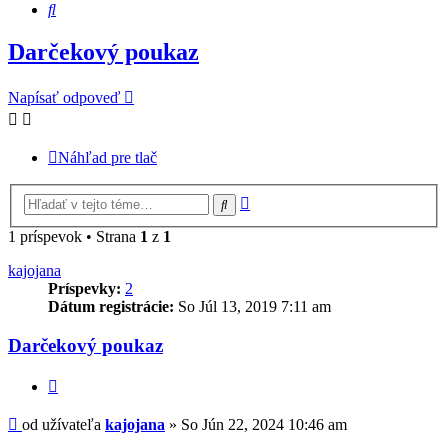
Hľadať
Darčekový poukaz
Napísať odpoveď
Náhľad pre tlač
Rozšírené
Hľadať
vyhľadávanie
1 príspevok • Strana
1
z
1
kajojana
Príspevky:
2
Dátum registrácie:
So Júl 13, 2019 7:11 am
Darčekový poukaz
Citovať
Príspevok
od užívateľa
kajojana
»
So Jún 22, 2024 10:46 am