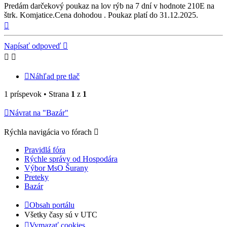
Predám darčekový poukaz na lov rýb na 7 dní v hodnote 210E na
štrk. Komjatice.Cena dohodou . Poukaz platí do 31.12.2025.
Hore
Napísať odpoveď
Náhľad pre tlač
1 príspevok • Strana
1
z
1
Návrat na "Bazár"
Rýchla navigácia vo fórach
Pravidlá fóra
Rýchle správy od Hospodára
Výbor MsO Šurany
Preteky
Bazár
Obsah portálu
Všetky časy sú v
UTC
Vymazať cookies